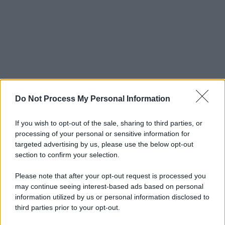
Do Not Process My Personal Information
If you wish to opt-out of the sale, sharing to third parties, or
processing of your personal or sensitive information for
targeted advertising by us, please use the below opt-out
section to confirm your selection.
Please note that after your opt-out request is processed you
may continue seeing interest-based ads based on personal
information utilized by us or personal information disclosed to
third parties prior to your opt-out.