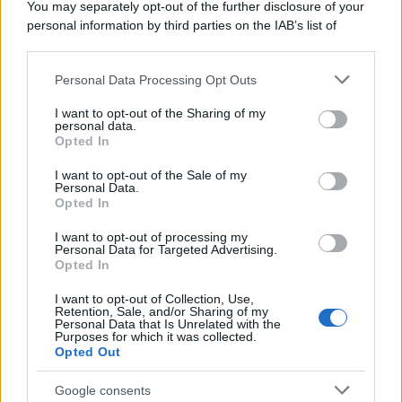
You may separately opt-out of the further disclosure of your
personal information by third parties on the IAB’s list of
downstream participants.
Personal Data Processing Opt Outs
This information may also be disclosed by us to third parties
on the IAB’s List of Downstream Participants that may further
I want to opt-out of the Sharing of my
disclose it to other third parties.
personal data.
Opted In
Please note that this website/app uses one or more Google
services and may gather and store information including but
I want to opt-out of the Sale of my
Personal Data.
not limited to your visit or usage behaviour. You may click to
Opted In
grant or deny consent to Google and its third-party tags to
use your data for below specified purposes in below Google
I want to opt-out of processing my
consent section.
Personal Data for Targeted Advertising.
Opted In
I want to opt-out of Collection, Use,
Retention, Sale, and/or Sharing of my
Personal Data that Is Unrelated with the
Purposes for which it was collected.
Opted Out
Google consents