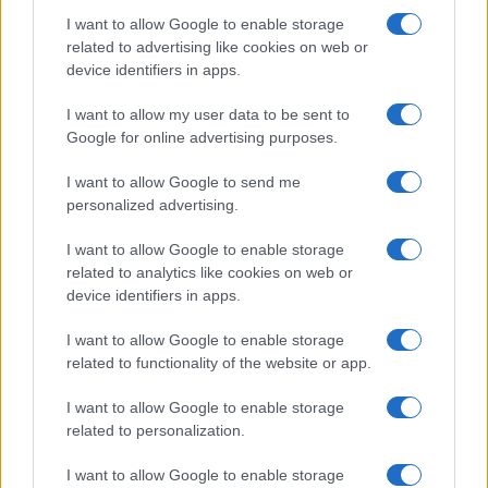
I want to allow Google to enable storage
related to advertising like cookies on web or
device identifiers in apps.
I want to allow my user data to be sent to
Google for online advertising purposes.
I want to allow Google to send me
personalized advertising.
I want to allow Google to enable storage
related to analytics like cookies on web or
device identifiers in apps.
I want to allow Google to enable storage
related to functionality of the website or app.
I want to allow Google to enable storage
related to personalization.
I want to allow Google to enable storage