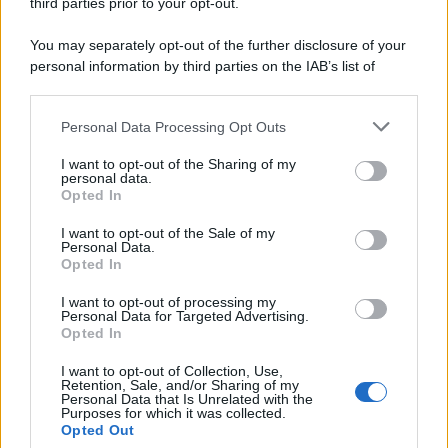
third parties prior to your opt-out.
You may separately opt-out of the further disclosure of your
personal information by third parties on the IAB’s list of
downstream participants.
Personal Data Processing Opt Outs
This information may also be disclosed by us to third parties
on the IAB’s List of Downstream Participants that may further
I want to opt-out of the Sharing of my
disclose it to other third parties.
personal data.
Opted In
Please note that this website/app uses one or more Google
services and may gather and store information including but
I want to opt-out of the Sale of my
Personal Data.
not limited to your visit or usage behaviour. You may click to
Opted In
grant or deny consent to Google and its third-party tags to
use your data for below specified purposes in below Google
I want to opt-out of processing my
consent section.
Personal Data for Targeted Advertising.
Opted In
I want to opt-out of Collection, Use,
Retention, Sale, and/or Sharing of my
Personal Data that Is Unrelated with the
Purposes for which it was collected.
Opted Out