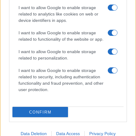
I want to allow Google to enable storage
related to analytics like cookies on web or
device identifiers in apps.
I want to allow Google to enable storage
related to functionality of the website or app.
I want to allow Google to enable storage
related to personalization.
I want to allow Google to enable storage
related to security, including authentication
functionality and fraud prevention, and other
user protection.
CONFIRM
Data Deletion
Data Access
Privacy Policy