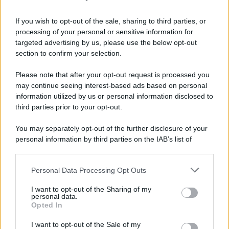
If you wish to opt-out of the sale, sharing to third parties, or
processing of your personal or sensitive information for
targeted advertising by us, please use the below opt-out
section to confirm your selection.
Please note that after your opt-out request is processed you
may continue seeing interest-based ads based on personal
information utilized by us or personal information disclosed to
third parties prior to your opt-out.
You may separately opt-out of the further disclosure of your
personal information by third parties on the IAB’s list of
downstream participants.
Personal Data Processing Opt Outs
This information may also be disclosed by us to third parties
on the IAB’s List of Downstream Participants that may further
I want to opt-out of the Sharing of my
disclose it to other third parties.
personal data.
Opted In
Please note that this website/app uses one or more Google
services and may gather and store information including but
I want to opt-out of the Sale of my