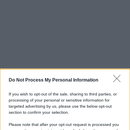
Do Not Process My Personal Information
If you wish to opt-out of the sale, sharing to third parties, or
processing of your personal or sensitive information for
targeted advertising by us, please use the below opt-out
section to confirm your selection.
Please note that after your opt-out request is processed you