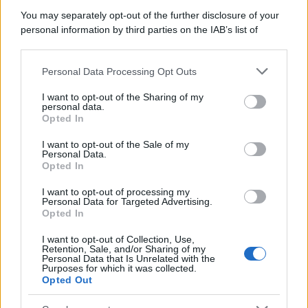
You may separately opt-out of the further disclosure of your
personal information by third parties on the IAB’s list of
downstream participants.
Personal Data Processing Opt Outs
This information may also be disclosed by us to third parties
on the IAB’s List of Downstream Participants that may further
I want to opt-out of the Sharing of my
disclose it to other third parties.
personal data.
Opted In
Please note that this website/app uses one or more Google
services and may gather and store information including but
I want to opt-out of the Sale of my
Personal Data.
not limited to your visit or usage behaviour. You may click to
Opted In
grant or deny consent to Google and its third-party tags to
use your data for below specified purposes in below Google
I want to opt-out of processing my
consent section.
Personal Data for Targeted Advertising.
Opted In
I want to opt-out of Collection, Use,
Retention, Sale, and/or Sharing of my
Personal Data that Is Unrelated with the
Purposes for which it was collected.
Opted Out