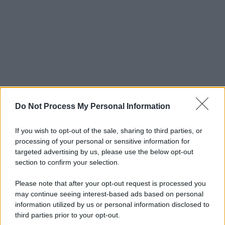
Do Not Process My Personal Information
If you wish to opt-out of the sale, sharing to third parties, or
processing of your personal or sensitive information for
targeted advertising by us, please use the below opt-out
section to confirm your selection.
Please note that after your opt-out request is processed you
may continue seeing interest-based ads based on personal
information utilized by us or personal information disclosed to
third parties prior to your opt-out.