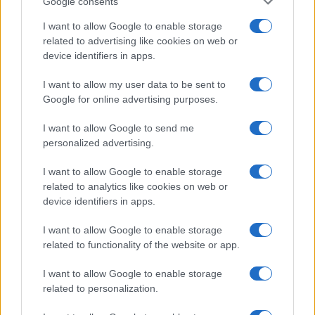
Google consents
I want to allow Google to enable storage
related to advertising like cookies on web or
device identifiers in apps.
I want to allow my user data to be sent to
Google for online advertising purposes.
I want to allow Google to send me
personalized advertising.
I want to allow Google to enable storage
related to analytics like cookies on web or
device identifiers in apps.
I want to allow Google to enable storage
related to functionality of the website or app.
I want to allow Google to enable storage
related to personalization.