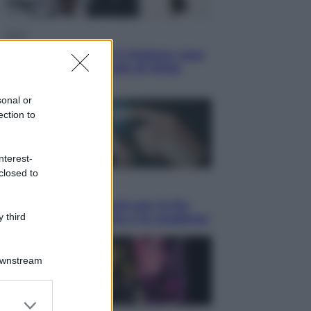
Sport
La Juventus batte il Chelsea: cosa
ha detto l’amichevole di Hong
Kong
sonal or
ection to
nterest-
closed to
Economia
IT Wallet obbligatorio per la Pa:
 third
cos’è, come funziona e le scadenze
Downstream
er and store