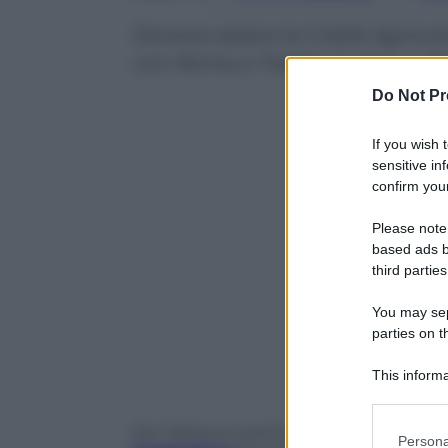
Doveva essere la Crédit Agricole
con Roma e Trento in gara a ch
Do Not Pr
If you wish 
sensitive in
confirm your
Please note
based ads b
third parties
You may sepa
parties on t
This informa
Participants
Per l’allora ex premier Renzi doveva esse
Please note
Persona