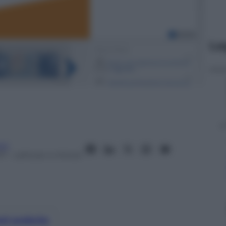
Le
ci
17
– Lettura: 4 minuti
nti preferite