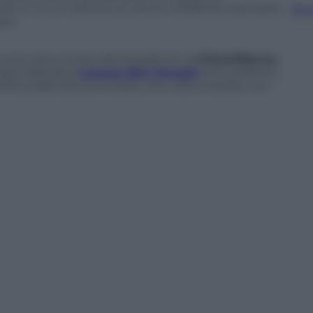
e, in cui si mettono ai voti le modifiche statutarie
Sfog
po.
orsi, dove la lista del presidente di
ChiantiBanca
,
oard della Bce
Lorenzo Bini Smaghi
(che preferiva
fitta dalla lista avversaria, che voleva restare con