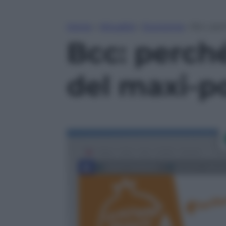
Home
»
Attualità
»
Economia
»
Bcc: per
Bcc: perché
del maxi-p