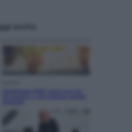
ggi anche
Economia
Vendemmia 2026, meno uva ma
più qualità: il vino italiano cambia
strategia