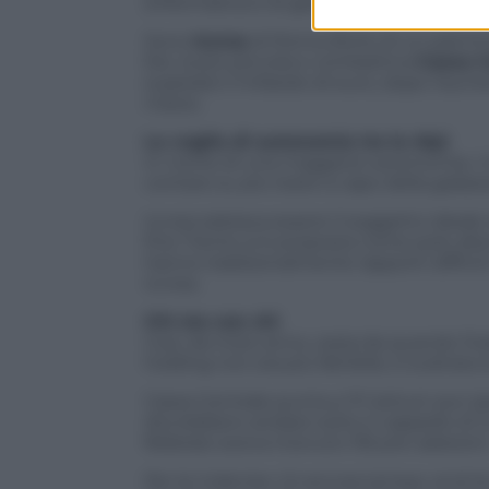
(informatica e di gestione) alle Bcc.
Sono
Iccrea
di Roma (forte di un patrimo
Est, la più piccola e combattiva
Cassa C
superare il miliardo di euro, dopo l’aume
marzo.
La voglia di autonomia tra le Alpi
In nome di una maggiore autonomia, i t
contare su più teste a capo della galass
Iccrea sebrava essere il soggetto ideale 
fine Trento si è proposta come polo alte
hanno tradizionalmente rapporti difficil
Iccrea.
Chi sta con chi
Così, da inizio anno, ossia da quando Fe
holding non era più fattibile, è scattata 
Cassa Centrale punta a 111 istituti-soci (
dovrebbero andare sotto il cappello di I
febbraio aveva ricevuto 155 pre-adesioni
Per le indecise c’è ancora tempo: al di l