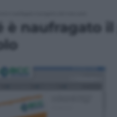
ché è naufragato il progetto del maxi-polo
 è naufragato il
olo