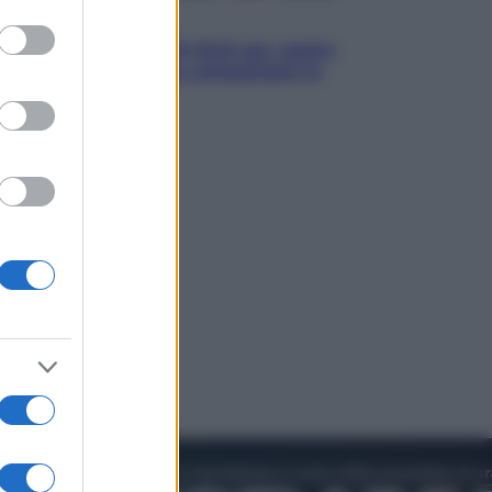
to grant or
Televisione
ed purposes
Estate da anime: 10 titoli per capire
il fenomeno che ha conquistato la
cultura pop