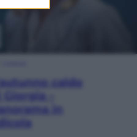
In Edicola
’autunno caldo
i Giorgia –
anorama in
dicola