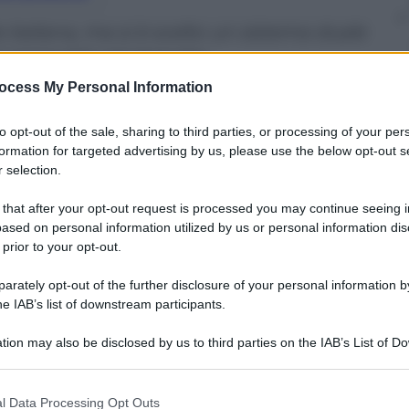
 italiana, ma si è scelto un sistema duale
i conquista più banche
ocess My Personal Information
to opt-out of the sale, sharing to third parties, or processing of your per
formation for targeted advertising by us, please use the below opt-out s
 selection.
 that after your opt-out request is processed you may continue seeing i
ased on personal information utilized by us or personal information dis
 prior to your opt-out.
rately opt-out of the further disclosure of your personal information by
he IAB’s list of downstream participants.
tion may also be disclosed by us to third parties on the IAB’s List of 
 that may further disclose it to other third parties.
re la Credit Agricole italiana. La
riforma del
Credito
 that this website/app uses one or more Google services and may gath
l Data Processing Opt Outs