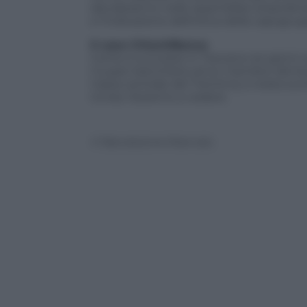
decideranno nelle assemblee straordinari
e l’indicazione definitiva della capogrup
Il caso ChiantiBanca
Come è successo in Toscana nei giorni sc
il super banchiere ed ex membro del b
Cassa centrale del Trentino), è stata scon
Iccrea. Staremo a vedere.
© Riproduzione Riservata