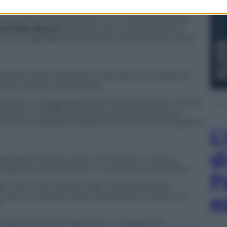
nio di 1,7 miliardi di euro) e l’omologa del Nord
entrale Banca
di Trento, che è riuscita però a
nto di capitale da oltre 600 milioni di euro a fine
rentini hanno sempre rimarcato la necessità di
ia del Credito Cooperativo.
attorno cui aggregare tutte le Bcc italiane, ma alla
rnativo in grado di attrarre quelle banche che
i con le Federazioni regionali, storicamente legate a
L
d
dercasse ha preso atto che l’idea di un’unica
la gara per accaparrarsi il numero più alto di Bcc.
P
per ora ne ha convinti 106); tutte le altre Bcc
ccrea, che spera in ben 226 azionisti, anche se a
e
.
à delle preferenze espresse, le singole Bcc