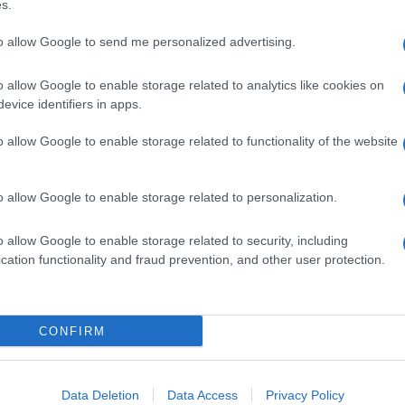
s.
hema in cui la capogruppo, in forma di Spa e con
 euro, andrà a controllare attraverso un contratto le
ne, che a loro volta in qualità di azionisti saranno
to allow Google to send me personalized advertising.
o allow Google to enable storage related to analytics like cookies on
anno il controllore: alla holding, che passerà sotto il
evice identifiers in apps.
anno sotto Bankitalia), spetterà l’ispezione, il
sostegno finanziario.
o allow Google to enable storage related to functionality of the website
 300 Bcc esistenti nel 2016 (un numero destinato a
mesi tra i singoli istituti), 60 hanno chiuso il
o allow Google to enable storage related to personalization.
 patrimoniale (nel 2014
una su dieci era oltre il livello
o allow Google to enable storage related to security, including
cation functionality and fraud prevention, and other user protection.
associazione di rappresentanza delle Bcc, scriveva,
ndata in porto l’anno successivo – avrebbe dovuto
donee ad attrarre capitali esterni, a investire
CONFIRM
po, a prevenire e sostenere eventuali criticità
“.
ati a rivestire i ruoli di capogruppo sono sempre
lo, quelle che forniscono servizi finanziari e non
Data Deletion
Data Access
Privacy Policy