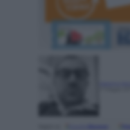
Massimo Mori
17 Maggio 20
Google
Discover
Fo
Seguici su