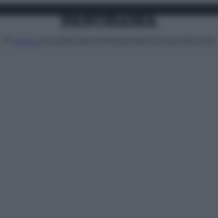
Attualità
Lifestyle
Moda
Video
Podcast
Abbonati
MENU