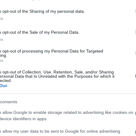
a versione della lotta tra guelfi e ghibellini (o
including but not limited to your visit or usage behaviour. You may click 
e da secoli l’Italia.
 to Google and its third-party tags to use your data for below specifi
o opt-out of the Sharing of my personal data.
ogle consent section.
lio Roma – Trento nel mezzo di una vera e
In
cc a cui si abbeverano i piccoli imprenditori italiani,
o opt-out of the Sale of my Personal Data.
nte, quali, la situazione
In
i di forza e di debolezza
to opt-out of processing my Personal Data for Targeted
ing.
In
l rafforzamento del sistema, creando una holding con
euro, come accaduto in Olanda con
Rabobank
e
o opt-out of Collection, Use, Retention, Sale, and/or Sharing
ersonal Data that Is Unrelated with the Purposes for which it
(che
in Italia controlla Cariparma
e di recente
lected.
il gestore dei fondi di UniCredit), due grandi
Out
onomia per le controllate.
 doveva (e non deve) avvenire a scapito di quella
consents
l tessuto economico del territorio che hanno
tituti.
o allow Google to enable storage related to advertising like cookies on
evice identifiers in apps.
ervono all’economia italiana
o allow my user data to be sent to Google for online advertising