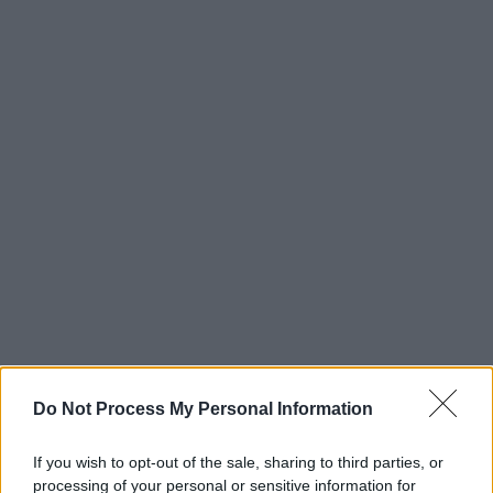
Do Not Process My Personal Information
If you wish to opt-out of the sale, sharing to third parties, or
processing of your personal or sensitive information for