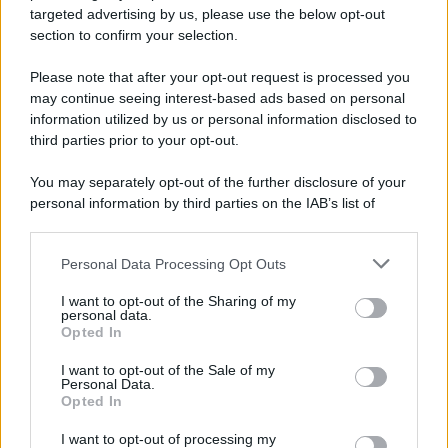
targeted advertising by us, please use the below opt-out
section to confirm your selection.
Please note that after your opt-out request is processed you
may continue seeing interest-based ads based on personal
information utilized by us or personal information disclosed to
third parties prior to your opt-out.
You may separately opt-out of the further disclosure of your
personal information by third parties on the IAB’s list of
downstream participants.
Personal Data Processing Opt Outs
This information may also be disclosed by us to third parties
on the IAB’s List of Downstream Participants that may further
I want to opt-out of the Sharing of my
disclose it to other third parties.
personal data.
Opted In
Please note that this website/app uses one or more Google
services and may gather and store information including but
I want to opt-out of the Sale of my
Personal Data.
not limited to your visit or usage behaviour. You may click to
Opted In
grant or deny consent to Google and its third-party tags to
use your data for below specified purposes in below Google
I want to opt-out of processing my