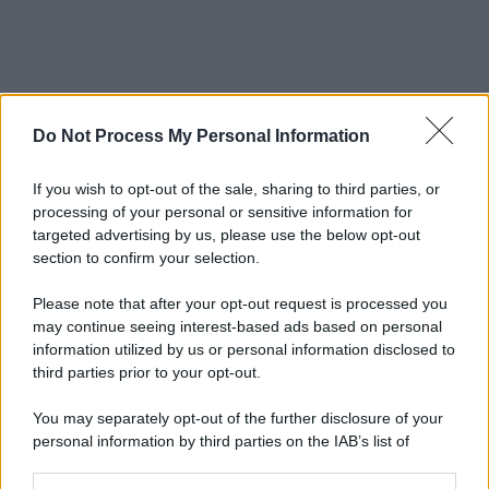
Do Not Process My Personal Information
If you wish to opt-out of the sale, sharing to third parties, or
processing of your personal or sensitive information for
targeted advertising by us, please use the below opt-out
section to confirm your selection.
Please note that after your opt-out request is processed you
may continue seeing interest-based ads based on personal
information utilized by us or personal information disclosed to
third parties prior to your opt-out.
You may separately opt-out of the further disclosure of your
personal information by third parties on the IAB’s list of
downstream participants.