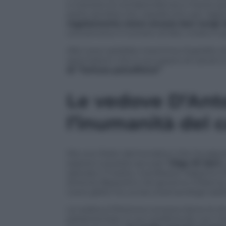
e ricevere la corrispondenza a mezzo post
parte sembra che, soprattutto per ragio
regolamento siano ancora ben lungi da
concernono il numero di libri, riviste e 
Alla Lioce sarebbe insomma impedito di l
associazioni che si occupano di carceri e
di “tortura psicofisica”
.
Le vedove D’Ant
l’inumanità del 
Ma uno Stato democratico che ha saputo
esporsi a queste accuse?
Olga Di Seri
o
salutato il marito, il professor Massimo
Antonio Bassolino nel governo D’Alema, 
Lioce glielo ha ucciso scaricandogli addo
La vedova D’Antona conosce bene le stru
parlamentare. E, pur preferendo non inte