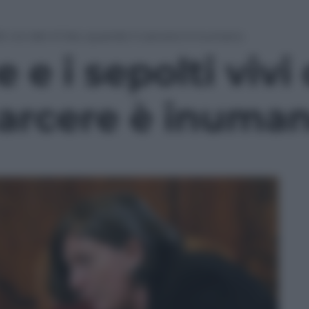
lti vivi del 41 bis: quando il carcere è inumano
e e i sepolti vivi 
carcere è inuma