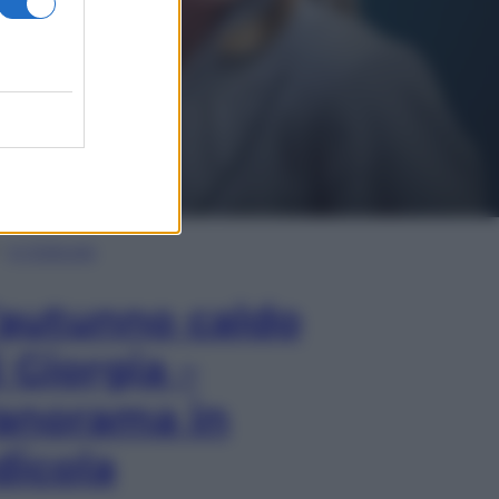
In Edicola
’autunno caldo
i Giorgia –
anorama in
dicola