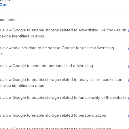
ha perso l’animo ribelle né l’occasione per
Out
 le presunte vessazioni
di cui sarebbe vittima le
i disciplinari. Che non sono serviti a mitigare la
r trenta minuti, la Lioce ha messo in atto una
consents
 nelle carceri: la “battitura”. Da qui la denuncia e il
ito con turbolenta partecipazione da numerosi
o allow Google to enable storage related to advertising like cookies on
evice identifiers in apps.
intemperanze, stanno emergendo gli episodi che
o allow my user data to be sent to Google for online advertising
(Brigate rosse – Partito comunista combattente) ad
s.
la sua ultima battaglia. A cominciare dal
divieto di
a
e di non poterne acquistare liberamente,
to allow Google to send me personalized advertising.
o di riceverne dall’esterno. Una limitazione
 penitenziaria non ha il personale sufficiente per
 per esempio
Guerra e pace
, sia stata scritta da
o allow Google to enable storage related to analytics like cookies on
ossa aver inserito messaggi segreti.
evice identifiers in apps.
o allow Google to enable storage related to functionality of the website
icologico che le
lare a lungo
o allow Google to enable storage related to personalization.
o allow Google to enable storage related to security, including