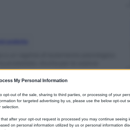
nti preferite
ta a un regime di isolamento psicologico.
ha protestato. Anche per le vedove
 troppo
ocess My Personal Information
to opt-out of the sale, sharing to third parties, or processing of your per
formation for targeted advertising by us, please use the below opt-out s
 selection.
 that after your opt-out request is processed you may continue seeing i
ased on personal information utilized by us or personal information dis