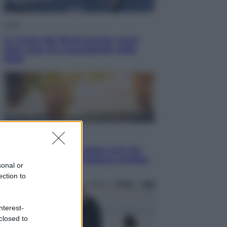
Esteri
La Corea del Nord avanza verso
Sud: cosa sta succedendo nella
DMZ
Economia
Vendemmia 2026, meno uva ma
più qualità: il vino italiano cambia
sonal or
strategia
ection to
nterest-
closed to