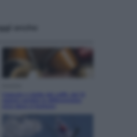
ggi anche
Economia
Capsule e cialde del caffè, dal 12
agosto cambia la differenziata:
ecco dove si buttano