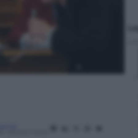
Le
ese Tosi
8
– Lettura: 6 minuti