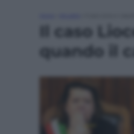
Home
»
Attualità
»
Il caso Lioce e i sepo
Il caso Lioc
quando il 