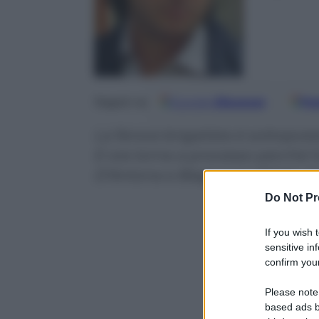
Google
Discover
Fo
Seguici su
La feroce brigatista è sottopos
E ora torna a processo perché 
D’Antona e Biagi, sue vittime, è
Do Not Pr
If you wish 
sensitive in
confirm your
Please note
based ads b