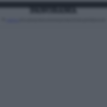
Attualità
Lifestyle
Moda
Video
Podcast
Abbonati
MENU