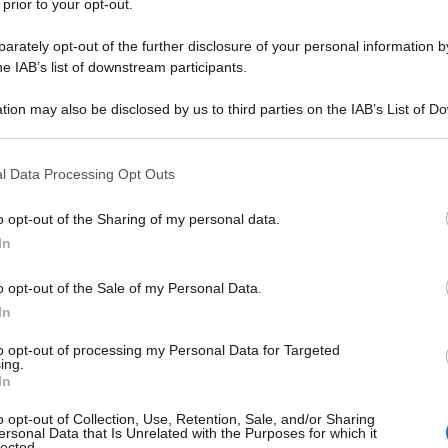
 prior to your opt-out.
rately opt-out of the further disclosure of your personal information by
he IAB’s list of downstream participants.
tion may also be disclosed by us to third parties on the IAB’s List of 
 that may further disclose it to other third parties.
 that this website/app uses one or more Google services and may gath
ce
, l’irriducibile brigatista rossa condannata per gli
l Data Processing Opt Outs
ona e Marco Biagi e del sovrintendente di Polizia
including but not limited to your visit or usage behaviour. You may click 
ata non c’entra.
 to Google and its third-party tags to use your data for below specifi
o opt-out of the Sharing of my personal data.
ogle consent section.
 quiete carceraria
, perché “con più azioni
In
inoso, mediante schiamazzi o rumori, provocati
plastica contro le inferriate della propria cella,
o opt-out of the Sale of my Personal Data.
elle persone detenute nel reparto
41 bis
della casa
In
, unica detenuta “politica” assieme a quattro
2006.
to opt-out of processing my Personal Data for Targeted
ing.
In
protesta dal carcere
o opt-out of Collection, Use, Retention, Sale, and/or Sharing
ersonal Data that Is Unrelated with the Purposes for which it
lected.