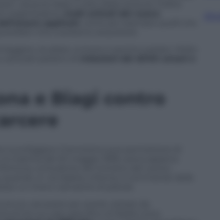
a”, sia pure dopo il visto della censura. D’altra
ni organizzative,
molti articoli del nuovo
Sfog
ll’essere applicati
, come per esempio quelli che
quotidiani che si possono acquistare.
eggere, studiare, scrivere e persino parlare. Molte
 carcerati parlano di
violazioni dei diritti umani e
ona e Biagi contro
carcere
 sconfiggere il terrorismo può permettersi di
, la mattina del 20 maggio 1999, aveva appena
 D’Antona, consulente del ministro del Lavoro
quando, in via Salaria, a Roma, il commando della
sso un intero caricatore di pistola.
tture carcerarie per averle visitate da
rvenire sul caso specifico di Nadia Lioce,