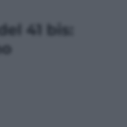
del 41 bis:
no