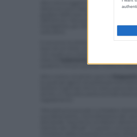
Altro tema oggetto di discussione è que
authenti
detenuto può trascorrere in compagnia.
godere delle due ore d’aria
in compagni
dall’istituto. Ma quella assegnata alla L
la brigatista, per oltre un anno, ha trasco
solitudine.
E siccome ha diritto a
un’ora di colloqu
due ore al mese con i propri avvocati, 
con qualcuno soltanto per
quindici ore
stato di
isolamento psicologico
che le 
qualche minuto quando riceve la visita d
Altro motivo di attrito sono le
frequenti
le quali gli agenti di polizia penitenzi
lettere e giornali che la Lioce aveva rac
anche un laccetto porta occhiali ottenut
regolamento.
Panorama
ha provato a chiedere direttam
sua detenzione, ma la direzione del carc
domande “perché le condizioni detentiv
tramite atti ufficiali”. E questo nonost
ministero della Giustizia lo scorso otto