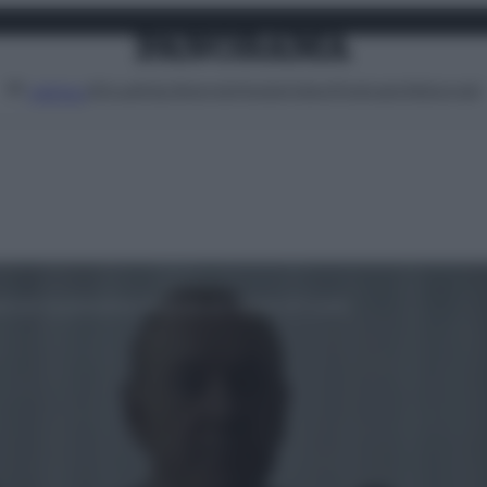
Attualità
Lifestyle
Moda
Video
Podcast
Abbonati
MENU
od per la prossima stagione di House of Cards