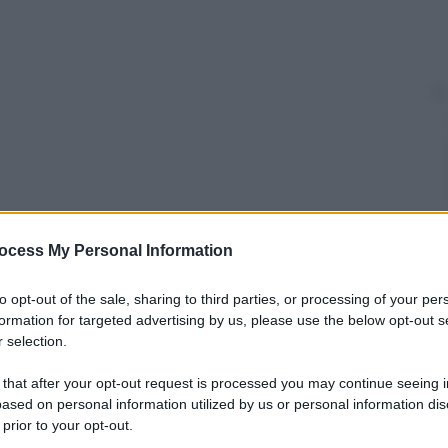
ocess My Personal Information
y
to opt-out of the sale, sharing to third parties, or processing of your per
 delle più famose serie della Tv? Di solito si fa un
formation for targeted advertising by us, please use the below opt-out s
attutto, il suo protagonista non sono semplici e
 selection.
Underwood, il politico attorno al quale ruota
 come ultimo Presidente degli Stati Uniti.
 that after your opt-out request is processed you may continue seeing i
ased on personal information utilized by us or personal information dis
ato bene di realizzare un vero e proprio spot
 prior to your opt-out.
ntico se non più bello a quello che in vari Trump o
ere” elezioni del prossimo anno.