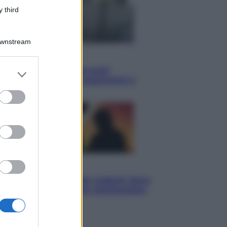
 third
Downstream
Economia
Cassetto fiscale: ora puoi
er and store
controllare avvisi, pagamenti e
to grant or
pratiche online
ed purposes
Viaggi
Eclissi totale e stelle cadenti: dove
ammirare il cielo più spettacolare
dell’estate