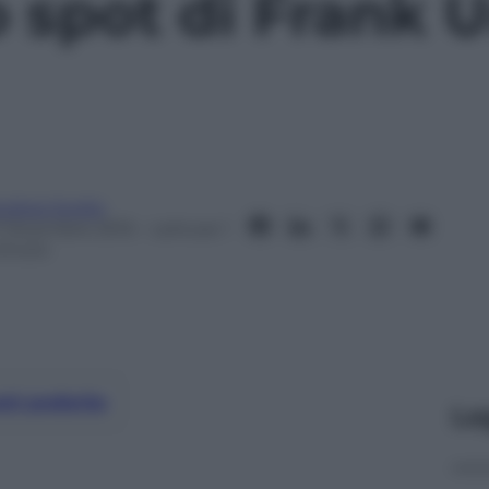
lo spot di Frank
ndrea Soglio
7 Dicembre 2015
– Lettura: 1
inuto
nti preferite
Le