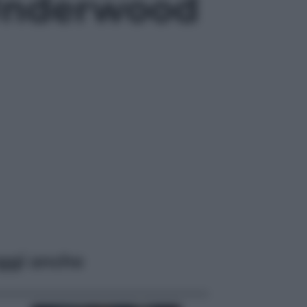
 Underwood
ggi anche