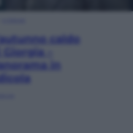
In Edicola
’autunno caldo
i Giorgia –
anorama in
dicola
lia ora