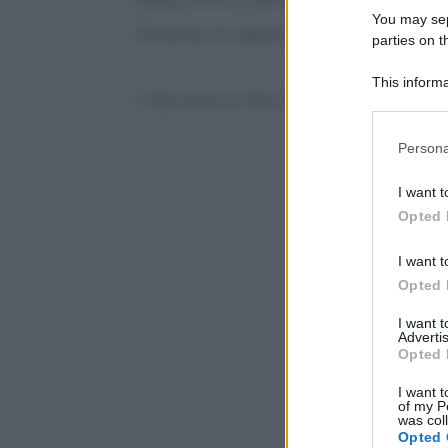
You may sepa
“America, ho appena cominciato!”
parties on t
This informa
© Riproduzione Riservata
Participants
Please note
Persona
information 
deny consent
I want t
in below Go
Opted 
I want t
Opted 
I want 
Advertis
Opted 
I want t
of my P
was col
Opted 