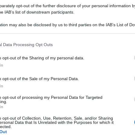
rately opt-out of the further disclosure of your personal information by
he IAB’s list of downstream participants.
tion may also be disclosed by us to third parties on the IAB’s List of 
 that may further disclose it to other third parties.
 that this website/app uses one or more Google services and may gath
l Data Processing Opt Outs
including but not limited to your visit or usage behaviour. You may click 
 to Google and its third-party tags to use your data for below specifi
o opt-out of the Sharing of my personal data.
ogle consent section.
In
o opt-out of the Sale of my Personal Data.
In
to opt-out of processing my Personal Data for Targeted
ing.
In
o opt-out of Collection, Use, Retention, Sale, and/or Sharing
ersonal Data that Is Unrelated with the Purposes for which it
lected.
Out