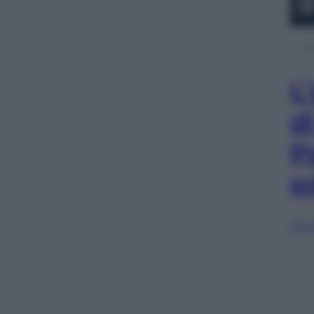
L
d
P
e
Sfog