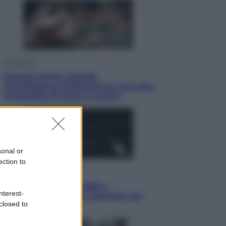
Economia
Materie prime: perché
l’Intelligenza Artificiale ha una sete
insaziabile di rame e uranio
sonal or
ection to
Musica
Queen: il 9 agosto 1986 a
nterest-
Knebworth l’ultimo concerto con
closed to
Freddie Mercury