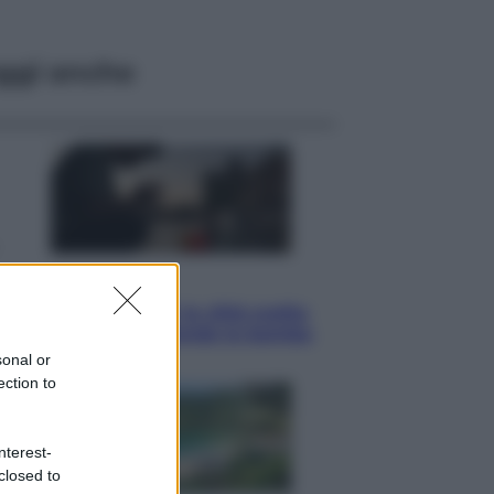
ggi anche
Esteri
Perché Hiroshima: la città scelta
per mostrare al mondo la bomba
atomica
sonal or
ection to
nterest-
closed to