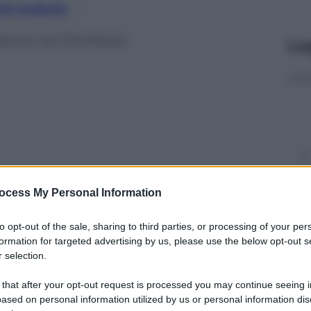
nti preferite
 azione nel Donbass.
Le
ocess My Personal Information
to opt-out of the sale, sharing to third parties, or processing of your per
formation for targeted advertising by us, please use the below opt-out s
 selection.
y
 that after your opt-out request is processed you may continue seeing i
ased on personal information utilized by us or personal information dis
 Donbass, dopo la stretta al complesso siderurgico