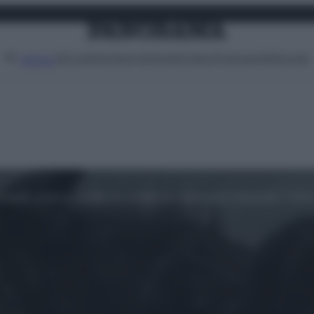
Attualità
Lifestyle
Moda
Video
Podcast
Abbonati
MENU