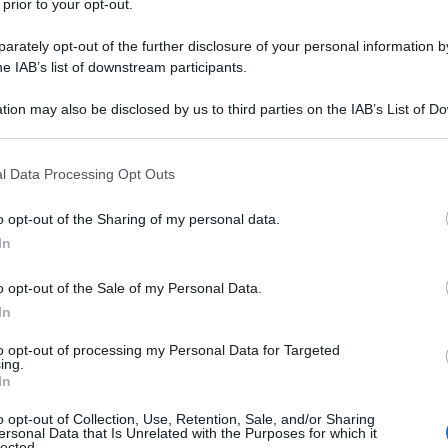
 prior to your opt-out.
ina a Mariupol. In azione, al fianco dei russi, anche
ro basi per partecipare al conflitto. Il
ina risponde al principio della la reciprocità, dal
rately opt-out of the further disclosure of your personal information by
 combattere in Siria i propri militari in sostegno
he IAB’s list of downstream participants.
tato la caduta del regime.
tion may also be disclosed by us to third parties on the IAB’s List of 
 that may further disclose it to other third parties.
 that this website/app uses one or more Google services and may gath
i addentrano
l Data Processing Opt Outs
including but not limited to your visit or usage behaviour. You may click 
 to Google and its third-party tags to use your data for below specifi
zovstal | Video
o opt-out of the Sharing of my personal data.
ogle consent section.
In
o opt-out of the Sale of my Personal Data.
In
to opt-out of processing my Personal Data for Targeted
ing.
In
o opt-out of Collection, Use, Retention, Sale, and/or Sharing
ersonal Data that Is Unrelated with the Purposes for which it
lected.