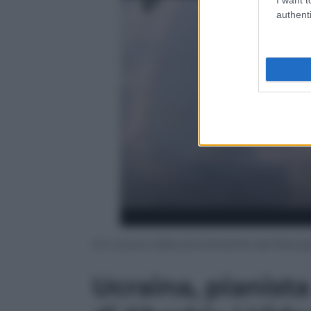
authenti
Un nuovo video proveniente da Mariupo
Ucraina, pianist