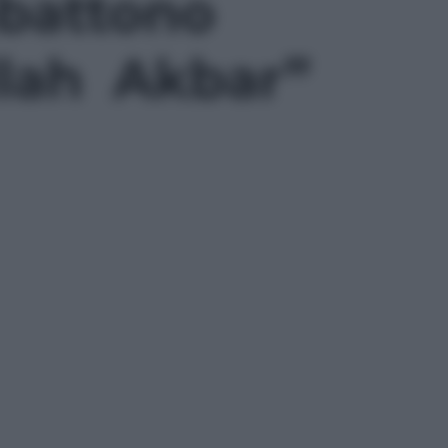
mbattono
Allah Akbar”