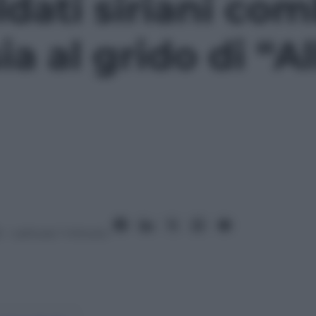
ldati siriani co
ia al grido di “
2
– Lettura: 1 minuto