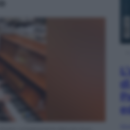
eo
L
d
P
e
Sfog
a Kharkiv completamente distrutta. Ecco …