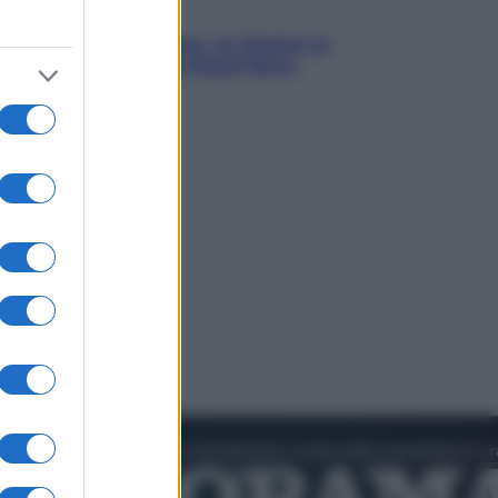
Cinema
Greta e le favole vere, al cinema la
fiaba ecologica con Raoul Bova