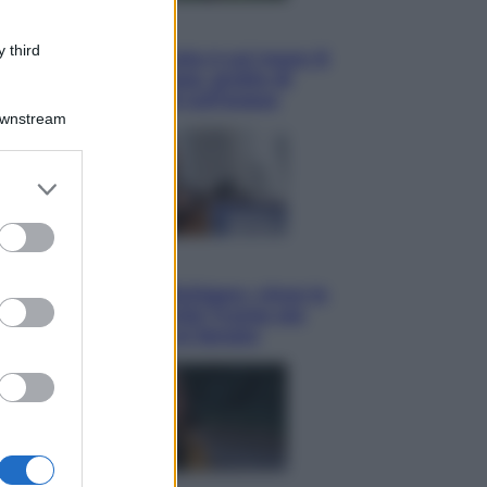
Viaggi
 third
La Thailandia segreta è sul mare: 8
luoghi tra delfini rosa, grotte di
smeraldo e villaggi sull’acqua
Downstream
er and store
to grant or
ed purposes
Esteri
Il «Mamdani del Michigan» vince le
primarie dem: perché Trump ora
sogna il colpaccio al Senato