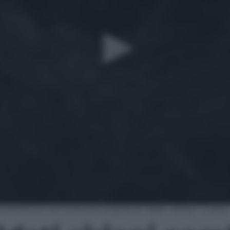
 combattono con la Russia al grido di “Allah Akbar” | Video