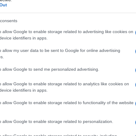
Out
consents
o allow Google to enable storage related to advertising like cookies on
evice identifiers in apps.
o allow my user data to be sent to Google for online advertising
s.
pol, la resistenza ucraina si restringe. …
to allow Google to send me personalized advertising.
o ucraino distrugge
o allow Google to enable storage related to analytics like cookies on
evice identifiers in apps.
russo con un missile
o allow Google to enable storage related to functionality of the website
o allow Google to enable storage related to personalization.
o allow Google to enable storage related to security, including