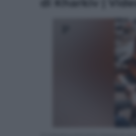
di Kharkiv | Vid
Un pianista suona tra le macerie di un