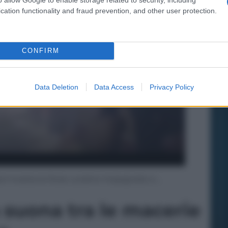
cation functionality and fraud prevention, and other user protection.
CONFIRM
Data Deletion
Data Access
Privacy Policy
l mostra le forze ucraine impegnate a …
a suona tra le macerie