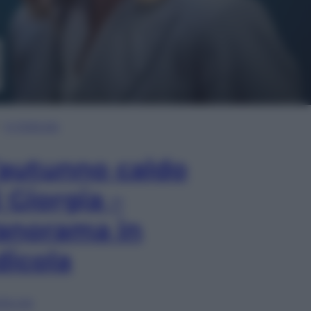
In Edicola
’autunno caldo
i Giorgia –
anorama in
dicola
lia ora