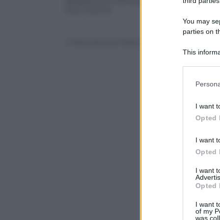
abbatte sul mercato di Viareggio. Stess
third parties
due vittime
You may sepa
parties on t
© Riproduzione Riservata
This informa
Participants
Please note
Persona
information 
deny consent
I want t
in below Go
Opted 
I want t
Opted 
I want 
Advertis
Opted 
I want t
of my P
was col