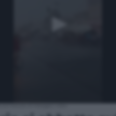
e sul mercato di Viareggio | video