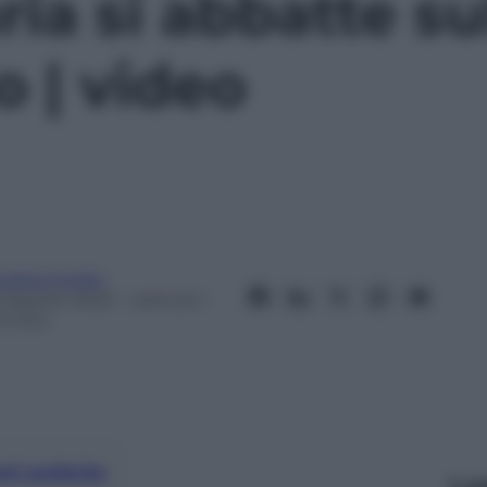
ia si abbatte s
o | video
ndrea Soglio
8 Agosto 2022
– Lettura: 1
inuto
nti preferite
Le