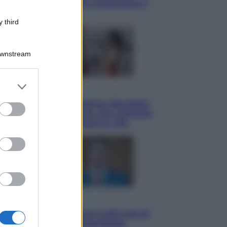
quattro ostacoli che minacciano il
nostro futuro
 third
Downstream
er and store
Cinema
to grant or
Tony, il giovane Anthony Bourdain
ed purposes
prima del mito: il film che racconta
l’estate che gli cambiò la vita
Opinioni
Il vergognoso silenzio sugli hub di
Pedro Sanchez in Mauritania