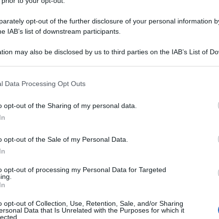
e scena a Massa Carrara dove ci sono state anche
 prior to your opt-out.
rately opt-out of the further disclosure of your personal information by
he IAB’s list of downstream participants.
tion may also be disclosed by us to third parties on the IAB’s List of 
 that may further disclose it to other third parties.
 that this website/app uses one or more Google services and may gath
l Data Processing Opt Outs
including but not limited to your visit or usage behaviour. You may click 
 to Google and its third-party tags to use your data for below specifi
o opt-out of the Sharing of my personal data.
ogle consent section.
In
o opt-out of the Sale of my Personal Data.
In
to opt-out of processing my Personal Data for Targeted
ing.
In
o opt-out of Collection, Use, Retention, Sale, and/or Sharing
ersonal Data that Is Unrelated with the Purposes for which it
lected.