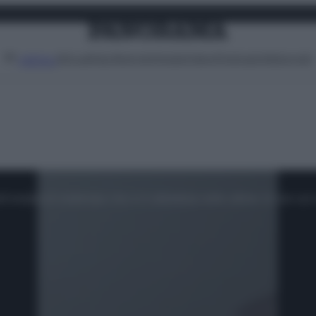
Attualità
Lifestyle
Moda
Video
Podcast
Abbonati
MENU