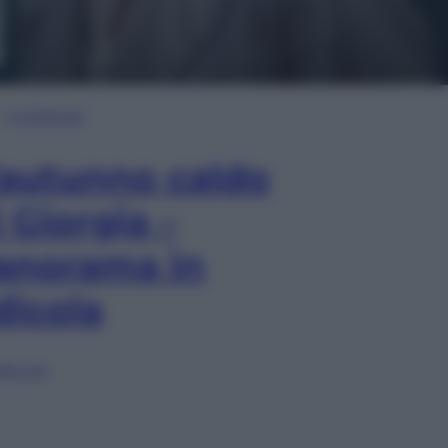
In Edicola
’autunno caldo
i Giorgia –
anorama in
dicola
lia ora