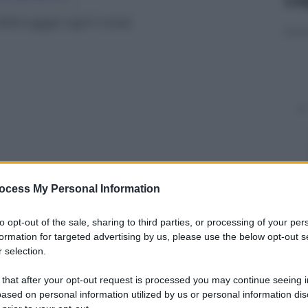
distrugge ogni cosa
ocess My Personal Information
to opt-out of the sale, sharing to third parties, or processing of your per
formation for targeted advertising by us, please use the below opt-out s
y
 selection.
 that after your opt-out request is processed you may continue seeing i
 dall’ondata di maltempo che si è abbattuta nelle
ased on personal information utilized by us or personal information dis
eo racconta il momento il cui la tromba d’aria si