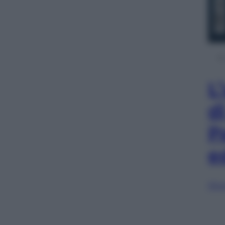
L
d
P
e
Sfog