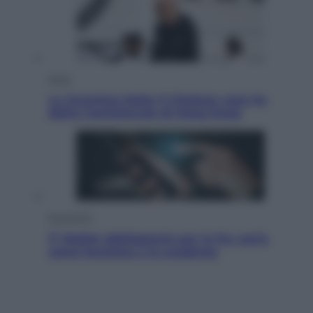
Sport
La Juventus batte il Chelsea: cosa ha
detto l’amichevole di Hong Kong
Economia
IT Wallet obbligatorio per la Pa: cos’è,
come funziona e le scadenze