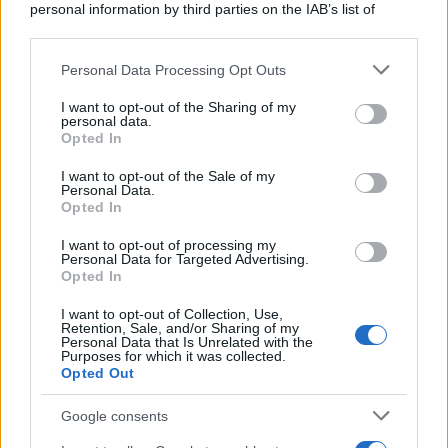
personal information by third parties on the IAB’s list of
downstream participants.
Personal Data Processing Opt Outs
This information may also be disclosed by us to third parties
on the IAB’s List of Downstream Participants that may further
I want to opt-out of the Sharing of my
disclose it to other third parties.
personal data.
Opted In
Please note that this website/app uses one or more Google
services and may gather and store information including but
I want to opt-out of the Sale of my
Personal Data.
not limited to your visit or usage behaviour. You may click to
Opted In
grant or deny consent to Google and its third-party tags to
use your data for below specified purposes in below Google
I want to opt-out of processing my
consent section.
Personal Data for Targeted Advertising.
Opted In
I want to opt-out of Collection, Use,
Retention, Sale, and/or Sharing of my
Personal Data that Is Unrelated with the
Purposes for which it was collected.
Opted Out
Google consents