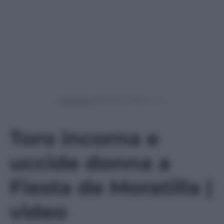
Powered by
Toro incorna e
uccide donna a
Fiesta de Moratilla |
video