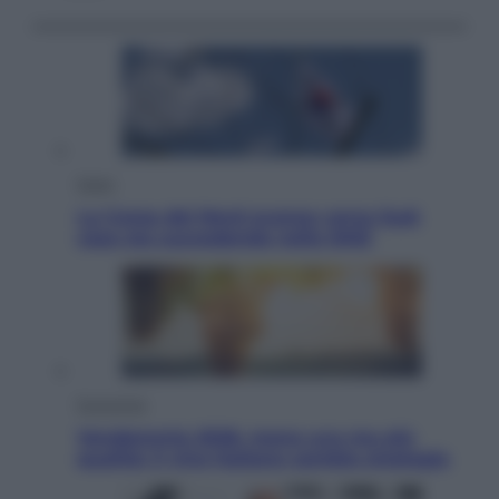
Esteri
La Corea del Nord avanza verso Sud:
cosa sta succedendo nella DMZ
Economia
Vendemmia 2026, meno uva ma più
qualità: il vino italiano cambia strategia