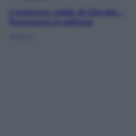
L’autunno caldo di Giorgia –
Panorama in edicola
Sfoglia ora