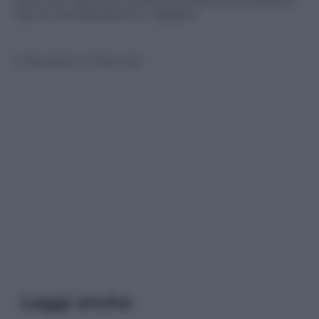
Morti che rilanciano la storica polemica su questo
tipo di manifestazioni in Spagna
© Riproduzione Riservata
Leggi anche