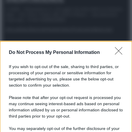
© 2025 – Panorama s.r.l. (Gruppo Società Editrice Italiana
spa) – Via Vittor Pisani 28, 20124 Milano – riproduzione
riservata – P.IVA 10518230965
Attualità
Lifestyle
Moda
Video
Podcast
Abbonati
Do Not Process My Personal Information
Preferenze Privacy
Privacy Policy
Cookie Policy
Note legali
If you wish to opt-out of the sale, sharing to third parties, or
processing of your personal or sensitive information for
targeted advertising by us, please use the below opt-out
section to confirm your selection.
Please note that after your opt-out request is processed you
may continue seeing interest-based ads based on personal
information utilized by us or personal information disclosed to
third parties prior to your opt-out.
You may separately opt-out of the further disclosure of your