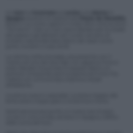
Un
toro
ha
incornato
ed
ucciso
una
donna
in
Spagna
durante la tradizionale
Fiesta de Moratilla
,
festa in cui come capita in molte altre città avviene
“l’ecnierro”, cioè un toro viene liberato per le strade
del paese e gli abitanti ed i turisti cercano di
evitarlo nascondendosi dietro dei ripari come
porte, muretti o cose simili.
La vittima, Sofia Gonzales, era presente con il
marito ed uno dei due figli; non appena il toro è
stato liberato ha provato a ripararsi dietro un
portone rimanendo però scoperta ed il toro l’ha
colpita con un’incornata violenta e letale
all’addome.
Inutile la corsa in ospedale. Le lesioni legate alla
ferita erano troppo gravi e la donna è morta.
Settimana scorsa anche un torero era rimasto
ucciso in una corrida, sempre in Spagna, trafitto
dalle corna del toro.