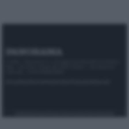
© 2025 – Panorama s.r.l. (Gruppo Società Editrice Italiana
spa) – Via Vittor Pisani 28, 20124 Milano – riproduzione
riservata – P.IVA 10518230965
Attualità
Lifestyle
Moda
Video
Podcast
Abbonati
Preferenze Privacy
Privacy Policy
Cookie Policy
Note legali