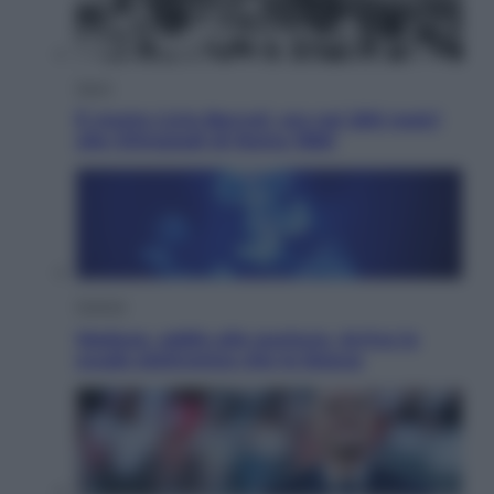
Sport
È morto Livio Berruti, oro nei 200 metri
alle Olimpiadi di Roma 1960
Scienza
Meduse, addio alle punture. Arriva lo
scudo elettronico che le blocca