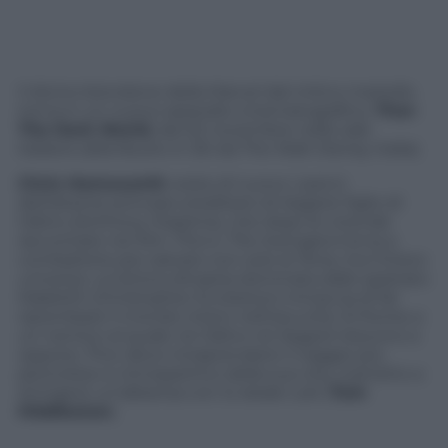
Il divino biondone della Marvel dal mitico martello
torna in un nuovo episodio cinematografico,
Thor:
The Dark World
, dal 20 novembre nelle sale
italiane (distribuito in 3D da The Walt Disney Italia).
Chris Hemsworth
veste di nuovo i panni
dell’aitante principe ereditario di Asgard, figlio di
Odino (Anthony Hopkins), che dopo le vicende
raccontate nei film
Thor
e
The Avengers
torna a
combattere per salvare non solo la Terra, ma l’intero
universo: un’antica dinastia dominata dallo spietato
Malekith (Christopher Eccleston) minaccia di far
ripiombare il mondo intero nell’oscurità. Di fronte a
un nemico al quale né Odino né Asgard riescono a
opporsi, Thor deve intraprendere il viaggio più
pericoloso e introspettivo della sua vita, costretto a
stringere un’alleanza con lo sleale Loki (
Tom
Hiddleston
).