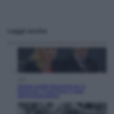
Leggi anche
Sport
Malagò sceglie Bianchedi per la
Nazionale. Il Coni frena: il nodo
dell’incompatibilità