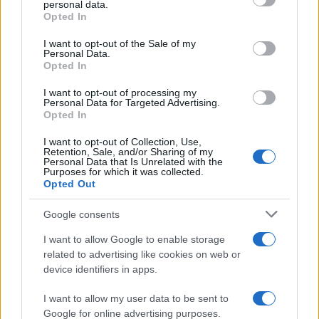
personal data.
Opted In
Please note that this website/app uses one or more Google
services and may gather and store information including but
I want to opt-out of the Sale of my
Personal Data.
not limited to your visit or usage behaviour. You may click to
Opted In
grant or deny consent to Google and its third-party tags to
use your data for below specified purposes in below Google
I want to opt-out of processing my
consent section.
Personal Data for Targeted Advertising.
Opted In
I want to opt-out of Collection, Use,
Retention, Sale, and/or Sharing of my
Personal Data that Is Unrelated with the
Purposes for which it was collected.
Opted Out
Google consents
I want to allow Google to enable storage
related to advertising like cookies on web or
device identifiers in apps.
I want to allow my user data to be sent to
Google for online advertising purposes.