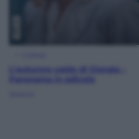
In Edicola
L’autunno caldo di Giorgia –
Panorama in edicola
Sfoglia ora