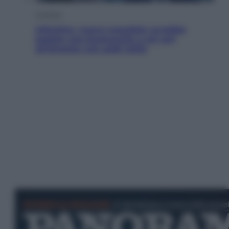
Cronaca
Infantino, nuovo scandalo: avrebbe
pagato una buonuscita a sei zeri
all’amante (coi soldi Uefa)