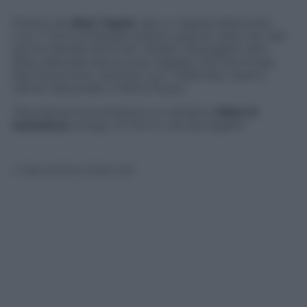
Diretto da
Alan Taylor
, già co-regista della serie
cult
Il Trono di Spade
, questo sequel vede nel cast
anche Natalie Portman, Stellan Skarsgård, Idris
Elba, Adewale Akinnuoye-Agbaje, Kat Dennings,
Ray Stevenson, Zachary Levi, Tadanobu Asano,
Jaimie Alexander e Rene Russo.
Panorama.it
ne presenta un estratto
video in
esclusiva:
la fuga di Thor e Loki da Asgard.
© Riproduzione Riservata