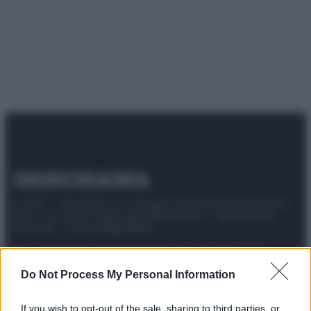
© 2025 – Panorama s.r.l. (Gruppo Società Editrice Italiana
spa) – Via Vittor Pisani 28, 20124 Milano – riproduzione
riservata – P.IVA 10518230965
Attualità
Lifestyle
Moda
Video
Podcast
Abbonati
Do Not Process My Personal Information
If you wish to opt-out of the sale, sharing to third parties, or