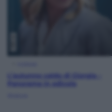
In Edicola
L’autunno caldo di Giorgia –
Panorama in edicola
Sfoglia ora