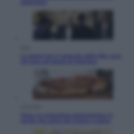
settembre
Sport
La guerra per il controllo della Fifa, ecco
chi sono gli alleati di Infantino
Vino e Cibo
Pizza, la rivoluzione gastronomica in
tavola che parte dal mulino a pietra