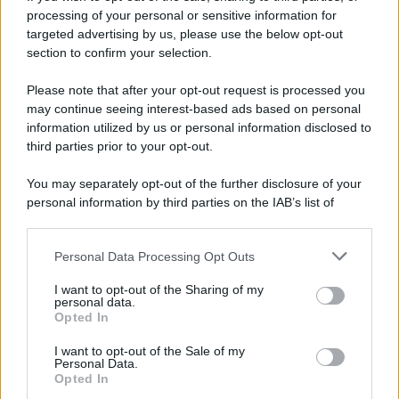
processing of your personal or sensitive information for
Preferenze Privacy
Privacy Policy
Cookie Policy
Note legali
targeted advertising by us, please use the below opt-out
section to confirm your selection.
Please note that after your opt-out request is processed you
may continue seeing interest-based ads based on personal
information utilized by us or personal information disclosed to
third parties prior to your opt-out.
You may separately opt-out of the further disclosure of your
personal information by third parties on the IAB’s list of
downstream participants.
Personal Data Processing Opt Outs
This information may also be disclosed by us to third parties
on the IAB’s List of Downstream Participants that may further
I want to opt-out of the Sharing of my
disclose it to other third parties.
personal data.
Opted In
Please note that this website/app uses one or more Google
services and may gather and store information including but
I want to opt-out of the Sale of my
Personal Data.
not limited to your visit or usage behaviour. You may click to
Opted In
grant or deny consent to Google and its third-party tags to