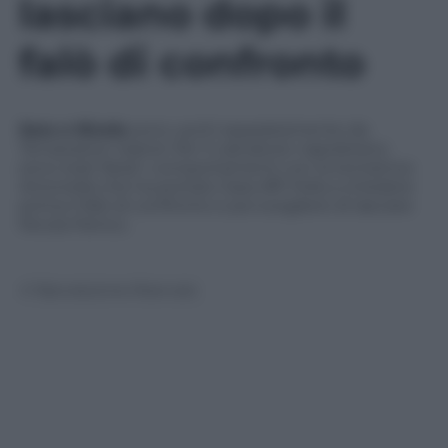
lasciano dopo il
falò di confronto
Sara e Nicola
sono usciti separatamente da
Temptation Island. Per il calciatore napoletano
sono stati fatali i comportamenti con la tentatrice
Antonella che ha portato Sara Affi Fella a chiedere
prima il falò di confronto e poi scegliere di lasciare
Nicola Panico.
© Riproduzione Riservata