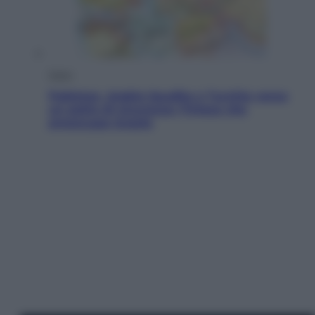
Esteri
Pakistan, Arabia Saudita e Turchia verso
un patto di sicurezza: l’intesa che
preoccupa Israele