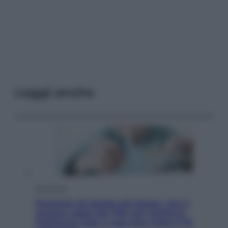
Leggi anche
Economia
Pensione di agosto più bassa, non è
sempre colpa del 730: chi rischia la
trattenuta Inps e cosa fare entro il 15