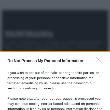
© 2025 – Panorama s.r.l. (Gruppo Società Editrice Italiana
spa) – Via Vittor Pisani 28, 20124 Milano – riproduzione
riservata – P.IVA 10518230965
Attualità
Lifestyle
Moda
Video
Podcast
Abbonati
Do Not Process My Personal Information
If you wish to opt-out of the sale, sharing to third parties, or
processing of your personal or sensitive information for
targeted advertising by us, please use the below opt-out
Preferenze Privacy
Privacy Policy
Cookie Policy
Note legali
section to confirm your selection.
Please note that after your opt-out request is processed you
may continue seeing interest-based ads based on personal
information utilized by us or personal information disclosed to