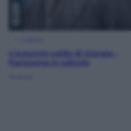
In Edicola
L’autunno caldo di Giorgia –
Panorama in edicola
Sfoglia ora