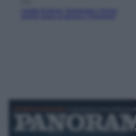
Sport
I dubbi di Sinner, fisioterapia a Torino:
Jannik valuta se giocare a Cincinnati