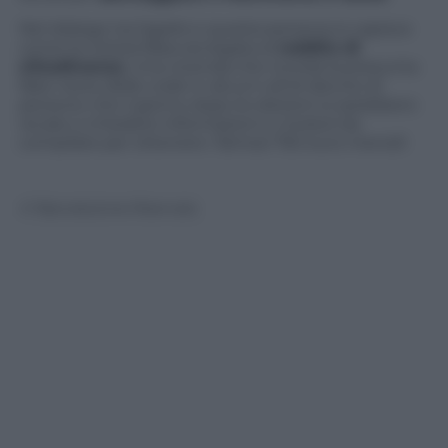
Nel dialogo tra Sgarbi e questa persona si capisce
come la notizia falsa sia legata al
reddito di
cittadinanza
. Una vicenda che ricorda la presunta
fake news delle code in alcuni caf di decine di
persone che il giorno dopo le elezioni si sarebbero
recate a chiedere informazioni e moduli da
compilare per ottenere i famosi 750 euro mensili
© Riproduzione Riservata