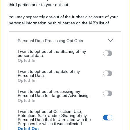
third parties prior to your opt-out.
You may separately opt-out of the further disclosure of your
personal information by third parties on the IAB’s list of
downstream participants.
Personal Data Processing Opt Outs
This information may also be disclosed by us to third parties
on the IAB’s List of Downstream Participants that may further
I want to opt-out of the Sharing of my
disclose it to other third parties.
personal data.
Opted In
Please note that this website/app uses one or more Google
services and may gather and store information including but
I want to opt-out of the Sale of my
Personal Data.
not limited to your visit or usage behaviour. You may click to
Opted In
grant or deny consent to Google and its third-party tags to
use your data for below specified purposes in below Google
I want to opt-out of processing my
consent section.
Personal Data for Targeted Advertising.
Opted In
I want to opt-out of Collection, Use,
Retention, Sale, and/or Sharing of my
Personal Data that Is Unrelated with the
Purposes for which it was collected.
Opted Out