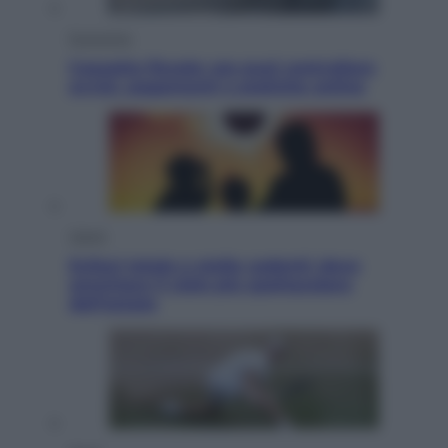
Economia
Cassetto fiscale: ora puoi controllare
avvisi, pagamenti e pratiche online
Viaggi
Eclissi totale e stelle cadenti: dove
ammirare il cielo più spettacolare
dell’estate