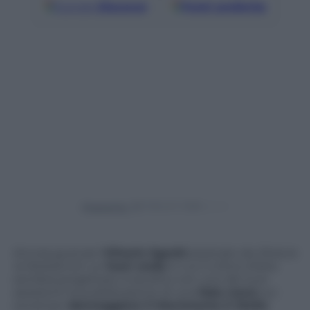
Google
Discover
Fonti preferite
Powered by
Ancora guai per
Vittorio Sgarbi
pizzicato da
Striscia
la Notizia
con un
fuori onda
in cui il critico d’arte
sembra progettare a tavolino con uno dei suoi
assistenti la pubblicazione di una
fake news
sui
social per
danneggiare il Movimento 5 Stelle
.