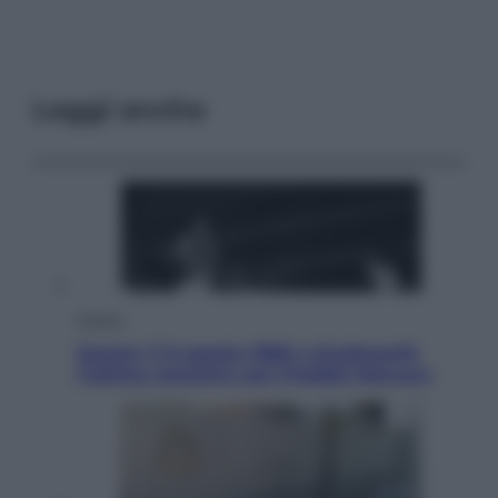
Leggi anche
Musica
Queen: il 9 agosto 1986 a Knebworth
l’ultimo concerto con Freddie Mercury