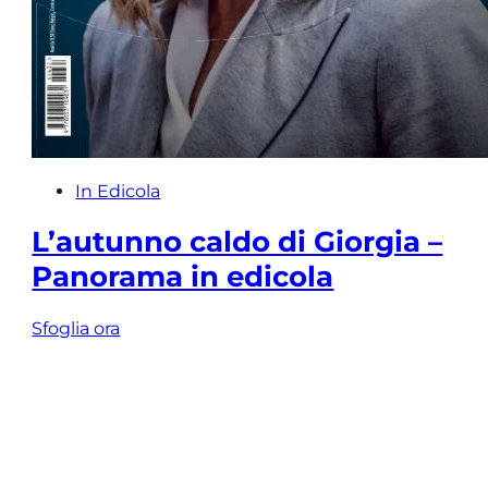
In Edicola
L’autunno caldo di Giorgia –
Panorama in edicola
Sfoglia ora