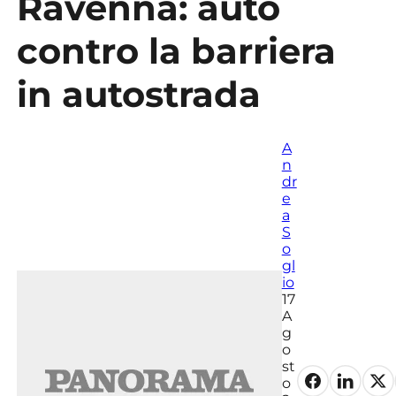
Ravenna: auto
seconds
contro la barriera
in autostrada
A
n
dr
e
a
S
o
gl
io
17
A
g
o
st
o