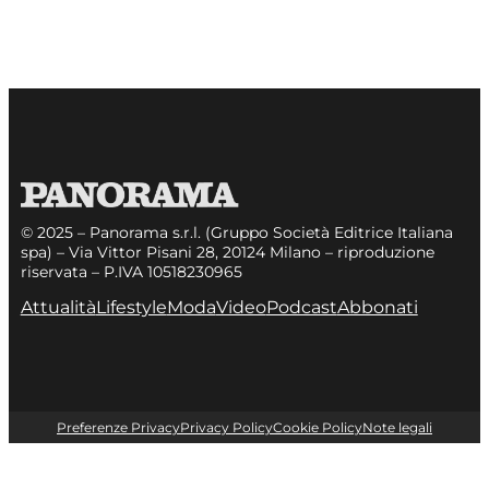
© 2025 – Panorama s.r.l. (Gruppo Società Editrice Italiana
spa) – Via Vittor Pisani 28, 20124 Milano – riproduzione
riservata – P.IVA 10518230965
Attualità
Lifestyle
Moda
Video
Podcast
Abbonati
Preferenze Privacy
Privacy Policy
Cookie Policy
Note legali