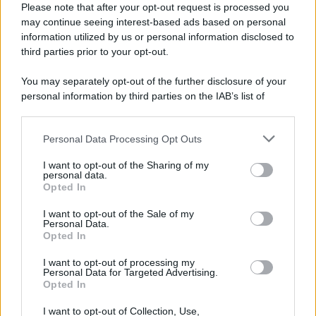
Please note that after your opt-out request is processed you
may continue seeing interest-based ads based on personal
information utilized by us or personal information disclosed to
third parties prior to your opt-out.
You may separately opt-out of the further disclosure of your
personal information by third parties on the IAB’s list of
downstream participants.
Personal Data Processing Opt Outs
This information may also be disclosed by us to third parties
on the IAB’s List of Downstream Participants that may further
I want to opt-out of the Sharing of my
disclose it to other third parties.
personal data.
Opted In
Please note that this website/app uses one or more Google
services and may gather and store information including but
I want to opt-out of the Sale of my
Personal Data.
not limited to your visit or usage behaviour. You may click to
Opted In
grant or deny consent to Google and its third-party tags to
use your data for below specified purposes in below Google
I want to opt-out of processing my
consent section.
Personal Data for Targeted Advertising.
Opted In
I want to opt-out of Collection, Use,