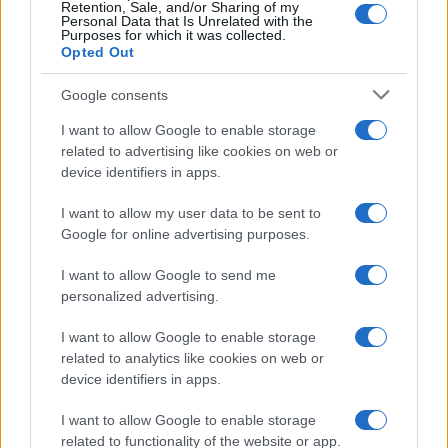
Retention, Sale, and/or Sharing of my
Personal Data that Is Unrelated with the
Purposes for which it was collected.
Opted Out
Google consents
I want to allow Google to enable storage
related to advertising like cookies on web or
device identifiers in apps.
I want to allow my user data to be sent to
Google for online advertising purposes.
I want to allow Google to send me
personalized advertising.
I want to allow Google to enable storage
related to analytics like cookies on web or
device identifiers in apps.
I want to allow Google to enable storage
related to functionality of the website or app.