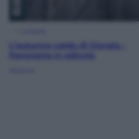
In Edicola
L’autunno caldo di Giorgia –
Panorama in edicola
Sfoglia ora