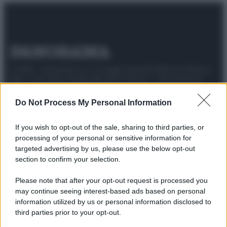
© 2025 – Panorama s.r.l. (Gruppo Società Editrice Italiana
spa) – Via Vittor Pisani 28, 20124 Milano – riproduzione
riservata – P.IVA 10518230965
Do Not Process My Personal Information
Attualità
Lifestyle
Moda
Video
Podcast
Abbonati
If you wish to opt-out of the sale, sharing to third parties, or
processing of your personal or sensitive information for
targeted advertising by us, please use the below opt-out
section to confirm your selection.
Preferenze Privacy
Privacy Policy
Cookie Policy
Note legali
Please note that after your opt-out request is processed you
may continue seeing interest-based ads based on personal
information utilized by us or personal information disclosed to
third parties prior to your opt-out.