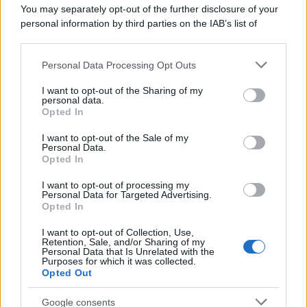
You may separately opt-out of the further disclosure of your
personal information by third parties on the IAB’s list of
downstream participants.
Personal Data Processing Opt Outs
This information may also be disclosed by us to third parties
on the IAB’s List of Downstream Participants that may further
I want to opt-out of the Sharing of my
disclose it to other third parties.
personal data.
Opted In
Please note that this website/app uses one or more Google
services and may gather and store information including but
I want to opt-out of the Sale of my
Personal Data.
not limited to your visit or usage behaviour. You may click to
Opted In
grant or deny consent to Google and its third-party tags to
use your data for below specified purposes in below Google
I want to opt-out of processing my
consent section.
Personal Data for Targeted Advertising.
Opted In
I want to opt-out of Collection, Use,
Retention, Sale, and/or Sharing of my
Personal Data that Is Unrelated with the
Purposes for which it was collected.
Opted Out
Google consents