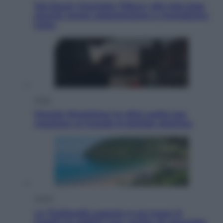
Dal blush Charlotte Tilbury alle tote bag:
perché ormai collezioniamo e rivendiamo
tutto
Esteri
Perché Hiroshima: la città scelta per
mostrare al mondo la bomba atomica
Viaggi
La Thailandia segreta è sul mare: 8
luoghi tra delfini rosa, grotte di smeraldo