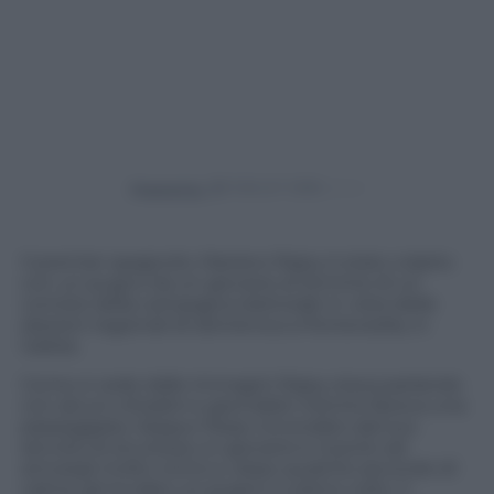
Powered by
Il premier spagnolo, Mariano Rajoy è stato colpito
con un pugno da un giovane al termine di un
comizio della campagna elettorale in vista delle
elezioni regionali di domenica a Pontevedra, in
Galizia.
Come si vede dalle immagini Rajoy stava parlando
con alcuni cittadini e giornalisti mentre faceva una
passeggiata. Seppur fosse circondato dal suo
servizio di sicurezza un giovane è riuscito ad
arrivargli molto vicino e, dopo qualche secondo di
calma, gli ha dato un pugno in pieno volto. Il