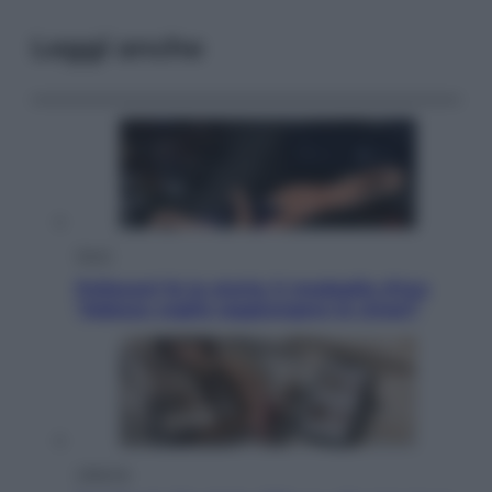
Leggi anche
Sport
Pellacani fa la storia: 5 medaglie d’oro
“Adesso voglio raggiungere le cinesi”
Lifestyle