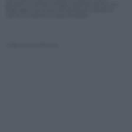
giovane ha tentato la fuga, colpendo anche uno
degli agenti di scorta che gli stavano dando la
caccia, ma alla fine è stato arrestato.
© Riproduzione Riservata