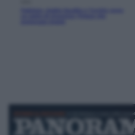
Esteri
Pakistan, Arabia Saudita e Turchia verso
un patto di sicurezza: l’intesa che
preoccupa Israele