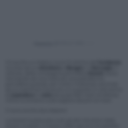
Powered by
C’è anche un italiano tra le 13 vittime dell’
incidente
occorso ad un
elicottero
a
Bergen
, in
Norvegia
. Il
velivolo, della compagnia petrolifera
Statoil
, stava
rientrando da una visita ad una piattaforma
petrolifera quando, per motivi misteriosi, secondo
alcuni testimoni ha avuto un sussulto in volo prima
di
esplodere
in
cielo
da quasi 650 metri di altezza.
Infine lo schianto sulla sogliera davanti al mare.
Ci sono anche due dispersi.
La Statoil ha bloccato tutti gli altri elicotteri dello
stesso modello. Il mezzo infatti già anni fa sarebbe