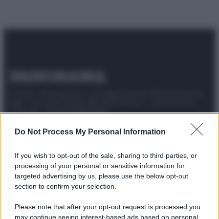
© 2025 – Panorama s.r.l. (Gruppo Società Editrice Italiana
spa) – Via Vittor Pisani 28, 20124 Milano – riproduzione
riservata – P.IVA 10518230965
Attualità
Lifestyle
Moda
Video
Podcast
Abbonati
Do Not Process My Personal Information
If you wish to opt-out of the sale, sharing to third parties, or
processing of your personal or sensitive information for
targeted advertising by us, please use the below opt-out
Preferenze Privacy
Privacy Policy
Cookie Policy
Note legali
section to confirm your selection.
Please note that after your opt-out request is processed you
may continue seeing interest-based ads based on personal