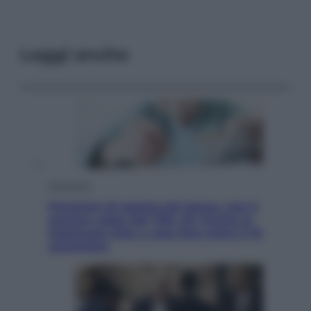
Leggi anche
Economia
Pensione di agosto più bassa, non è
sempre colpa del 730: chi rischia la
trattenuta Inps e cosa fare entro il 15
settembre