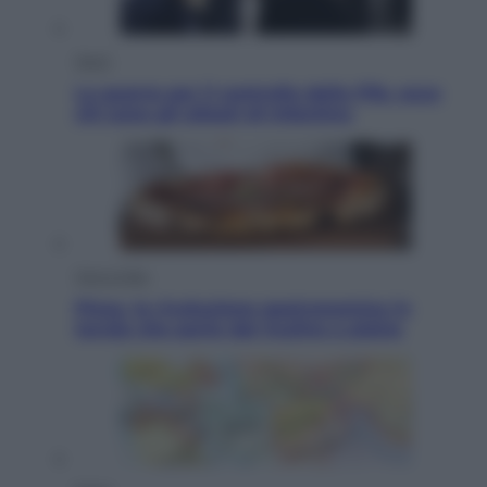
Sport
La guerra per il controllo della Fifa, ecco
chi sono gli alleati di Infantino
Vino e Cibo
Pizza, la rivoluzione gastronomica in
tavola che parte dal mulino a pietra