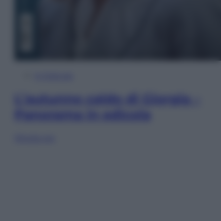
In Edicola
L’autunno caldo di Giorgia –
Panorama in edicola
Sfoglia ora