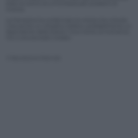
stato al centro di un’inchiesta per problemi al
motore.
La Farnesina ha confermato la notizia che a bordo
c’era anche un cittadino italiano, probabilmente un
dipendente della Statoil. Il suo nome, al momento,
non è ancora stato rivelato
© Riproduzione Riservata