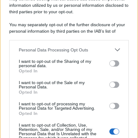
information utilized by us or personal information disclosed to
third parties prior to your opt-out.
You may separately opt-out of the further disclosure of your
personal information by third parties on the IAB’s list of
downstream participants.
Personal Data Processing Opt Outs
This information may also be disclosed by us to third parties
on the IAB’s List of Downstream Participants that may further
I want to opt-out of the Sharing of my
disclose it to other third parties.
personal data.
Opted In
Please note that this website/app uses one or more Google
services and may gather and store information including but
I want to opt-out of the Sale of my
Personal Data.
not limited to your visit or usage behaviour. You may click to
Opted In
grant or deny consent to Google and its third-party tags to
use your data for below specified purposes in below Google
I want to opt-out of processing my
consent section.
Personal Data for Targeted Advertising.
Opted In
I want to opt-out of Collection, Use,
Retention, Sale, and/or Sharing of my
Personal Data that Is Unrelated with the