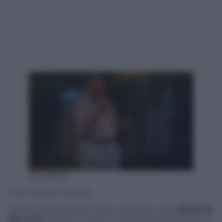
20148538
John Hetlinger / YouTube
Grandi complimenti a John Hetlinger, che
all’età di
80 anni
prende in mano il microfono del karaoke e