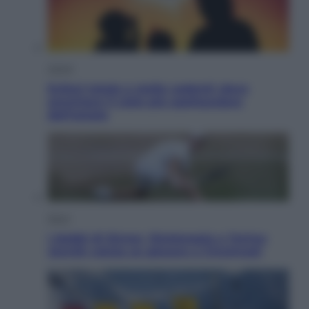
Viaggi
Eclissi totale e stelle cadenti: dove
ammirare il cielo più spettacolare
dell’estate
Sport
I dubbi di Sinner, fisioterapia a Torino:
Jannik valuta se giocare a Cincinnati