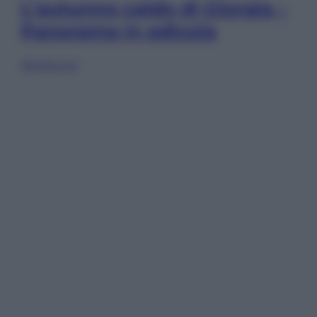
L’autunno caldo di Giorgia –
Panorama in edicola
Sfoglia ora