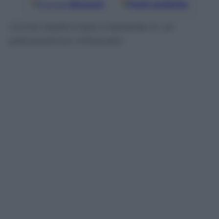
Google
Discover
Fonti preferite
Come trasformare il karaoke in un
palcoscenico infuocato