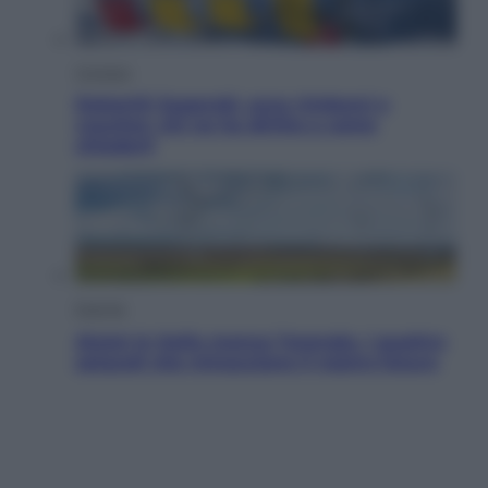
Cronaca
Dolomiti Superski, ecco rimborsi e
voucher: chi ne ha diritto e come
chiederli
Energia
Aiuto! In Italia manca l’energia. I quattro
ostacoli che minacciano il nostro futuro