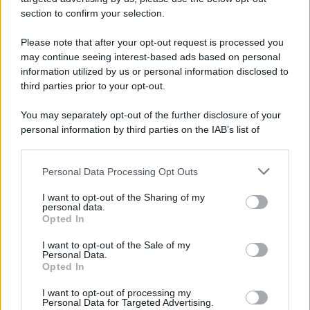
section to confirm your selection.
Please note that after your opt-out request is processed you
may continue seeing interest-based ads based on personal
information utilized by us or personal information disclosed to
third parties prior to your opt-out.
You may separately opt-out of the further disclosure of your
personal information by third parties on the IAB’s list of
downstream participants.
Personal Data Processing Opt Outs
This information may also be disclosed by us to third parties
on the IAB’s List of Downstream Participants that may further
I want to opt-out of the Sharing of my
disclose it to other third parties.
personal data.
Opted In
Please note that this website/app uses one or more Google
services and may gather and store information including but
I want to opt-out of the Sale of my
Personal Data.
not limited to your visit or usage behaviour. You may click to
Opted In
grant or deny consent to Google and its third-party tags to
use your data for below specified purposes in below Google
I want to opt-out of processing my
consent section.
Personal Data for Targeted Advertising.