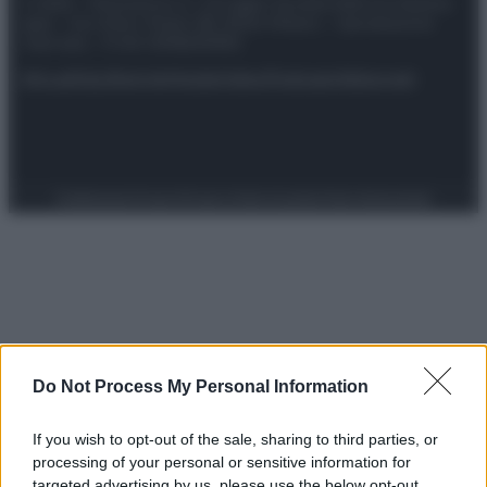
© 2025 – Panorama s.r.l. (Gruppo Società Editrice Italiana
spa) – Via Vittor Pisani 28, 20124 Milano – riproduzione
riservata – P.IVA 10518230965
Attualità
Lifestyle
Moda
Video
Podcast
Abbonati
Preferenze Privacy
Privacy Policy
Cookie Policy
Note legali
Do Not Process My Personal Information
If you wish to opt-out of the sale, sharing to third parties, or
processing of your personal or sensitive information for
targeted advertising by us, please use the below opt-out