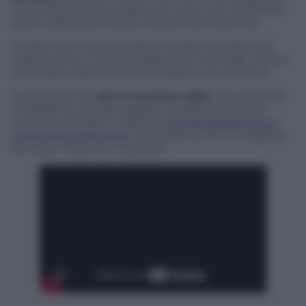
incendia la serata eseguendo una cover di
Bodies
,
brano della band heavy metal Drowning Pool.
Il video, che sta tornando di moda in queste ore,
risale al 2014 e dunque oggi John Hetlinger di anni
ne ha 82: chissà se ancora si dedica al rock duro.
Curiosamente,
non è la prima volta
che parliamo
di
Bodies
su queste pagine. Qualche tempo fa
avevamo postato il video di
un pappagallo che si
cimentava nella cover
. Secondo te, chi è il migliore
fra i due: il nonno o l’uccello?