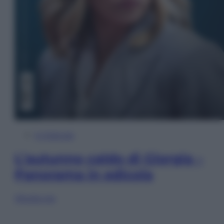
In Edicola
L’autunno caldo di Giorgia –
Panorama in edicola
Sfoglia ora