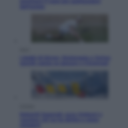
ammirare il cielo più spettacolare
dell’estate
Sport
I dubbi di Sinner, fisioterapia a Torino:
Jannik valuta se giocare a Cincinnati
Cronaca
Dolomiti Superski, ecco rimborsi e
voucher: chi ne ha diritto e come
chiederli