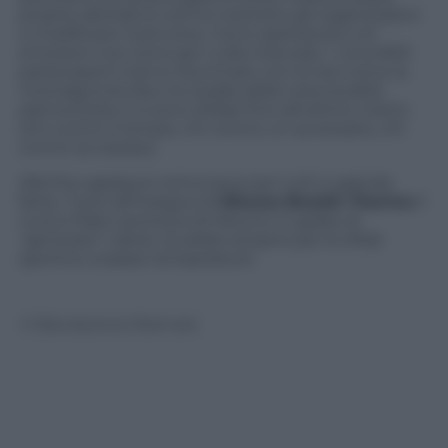
proprio dal bianco ed ha costretto gli organizzatori
a modificare il percorso, ma lo spettacolo e le
emozioni non sono per nulla mancate. I circa 600
partecipanti hanno illuminato con le loro torce la
montagna brulla e le strade della nota località
piemontese e si sono sfidati fino all’ultimo metro
(chi contro il tempo, chi contro un avversario, chi
contro se stesso).
Alla fine applausi comunque per tutti e grande
festa. Tutto all’insegna di
Mizuno Breath Thermo
il
nuovo filato esclusiva di Mizuno in grado di
“generare” calore, studiato proprio per le sfide
sportive a basse temperature
© Riproduzione Riservata