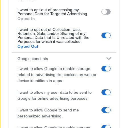
grant or deny consent to Google and its third-party tags to
use your data for below specified purposes in below Google
I want to opt-out of processing my
consent section.
Personal Data for Targeted Advertising.
Opted In
I want to opt-out of Collection, Use,
Retention, Sale, and/or Sharing of my
Personal Data that Is Unrelated with the
Purposes for which it was collected.
Opted Out
Google consents
I want to allow Google to enable storage
related to advertising like cookies on web or
device identifiers in apps.
I want to allow my user data to be sent to
Google for online advertising purposes.
I want to allow Google to send me
personalized advertising.
I want to allow Google to enable storage