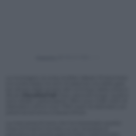
Powered by
Le montagne, la corsa, la sfida. Sabato 19 dicembre
si è svolta dopo tre anni di assenza una delle gare
più attese dagli amanti del running e della corsa in
altura:
ViaLatteaTrail
. Due i percorsi lungo i quali si
sono sfidati i partecipanti: 13km (con mille metri di
dislivello) e 25 km (con 1700 metri di dislivello) con
partenza ed arrivo a Sauze d’Oulx.
La mancanza di neve che ha interessato questo
inizio di inverno ha tolto un po’ di poesia al
panorama di questa gara di solito caratterizzata