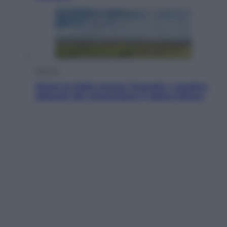
Energia
Aiuto! In Italia manca l’energia. I quattro
ostacoli che minacciano il nostro futuro