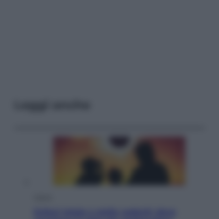
Leggi anche
Viaggi
Eclissi totale e stelle cadenti: dove