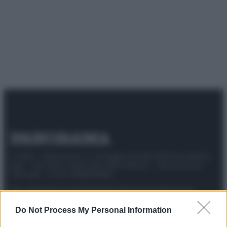
© 2025 – Panorama s.r.l. (Gruppo Società Editrice Italiana
spa) – Via Vittor Pisani 28, 20124 Milano – riproduzione
riservata – P.IVA 10518230965
Attualità
Lifestyle
Moda
Video
Podcast
Abbonati
Do Not Process My Personal Information