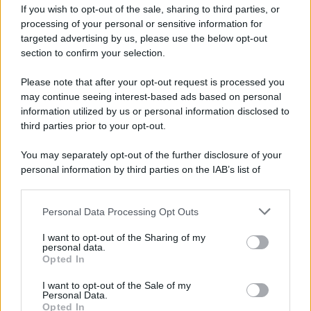
If you wish to opt-out of the sale, sharing to third parties, or
processing of your personal or sensitive information for
targeted advertising by us, please use the below opt-out
section to confirm your selection.
Please note that after your opt-out request is processed you
may continue seeing interest-based ads based on personal
information utilized by us or personal information disclosed to
third parties prior to your opt-out.
You may separately opt-out of the further disclosure of your
personal information by third parties on the IAB’s list of
downstream participants.
Personal Data Processing Opt Outs
This information may also be disclosed by us to third parties
on the IAB’s List of Downstream Participants that may further
I want to opt-out of the Sharing of my
disclose it to other third parties.
personal data.
Opted In
Please note that this website/app uses one or more Google
services and may gather and store information including but
I want to opt-out of the Sale of my
Personal Data.
not limited to your visit or usage behaviour. You may click to
Opted In
grant or deny consent to Google and its third-party tags to