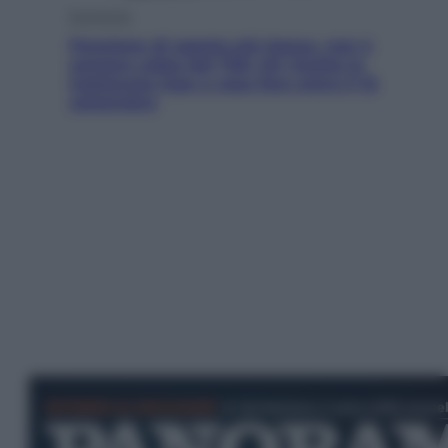
Economia
Pensione di agosto più bassa, non è
sempre colpa del 730: chi rischia la
trattenuta Inps e cosa fare entro il 15
settembre