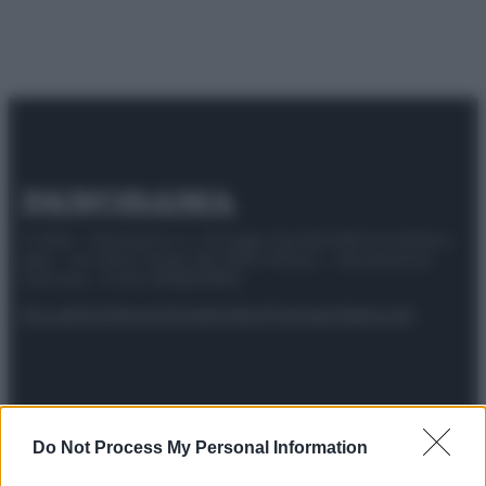
© 2025 – Panorama s.r.l. (Gruppo Società Editrice Italiana
spa) – Via Vittor Pisani 28, 20124 Milano – riproduzione
riservata – P.IVA 10518230965
Attualità
Lifestyle
Moda
Video
Podcast
Abbonati
Preferenze Privacy
Privacy Policy
Cookie Policy
Note legali
Do Not Process My Personal Information