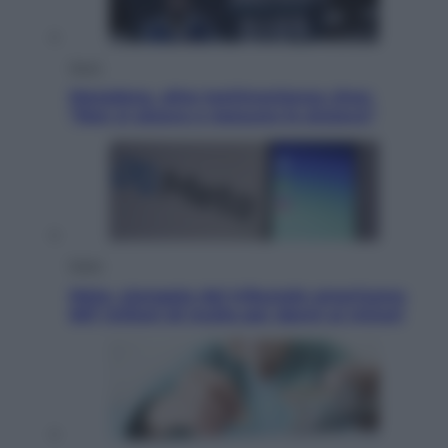
Sport
Maradona, altra testimonianza choc:
“Non si alzava e nessuno lo aiutava”
Esteri
Meta, stangata dal tribunale americano:
567 milioni di multa per danni ai minori