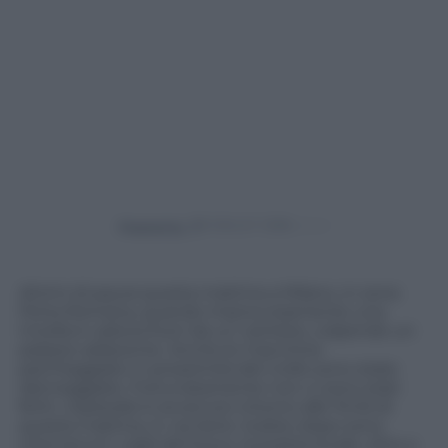
Powered by
Attimi di paura questa mattina a Milano, in zona
Porta Romana, quando improvvisamente una
trivella è caduta fuori da un cantiere, colpendo un
palazzo adiacente. Anche le macchine
parcheggiate in prossimità del crollo sono state
danneggiate. Fortunatamente non ci sono stati
feriti. L’episodio è avvenuto intorno alle 10:45 di
questa mattina, in via Serio. Subito dopo sono
intervenuti i vigili del fuoco, la polizia locale, oltre a