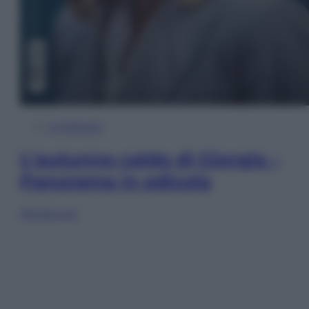
In Edicola
L’autunno caldo di Giorgia –
Panorama in edicola
Sfoglia ora