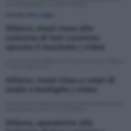
due ambulanze e a un’automedica.
Guarda tutti
i video
Milano, maxi-rissa alle
colonne di San Lorenzo:
spunta il machete | video
Un nuovo video della maxi-rissa avvenuta a Milano,
in zona colonne di …
Milano, maxi-rissa a colpi di
sedie e bottiglie | video
Sono decine i giovani coinvolti nell’ennesima maxi-
rissa avvenuta nel centro di Milano, …
Milano, sparatoria alle