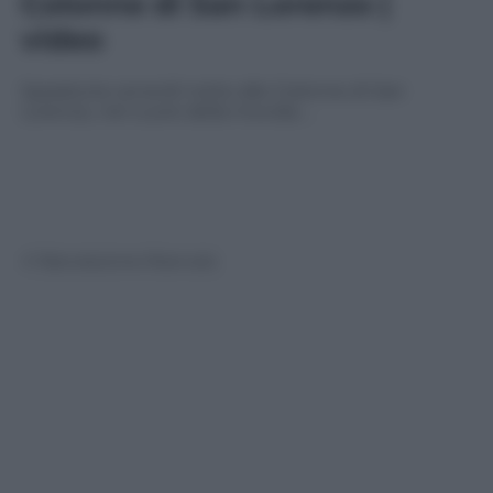
Colonne di San Lorenzo |
video
Sparatoria venerdì notte alle Colonne di San
Lorenzo, nel cuore della movida …
© Riproduzione Riservata