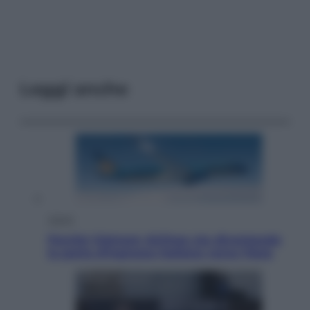
Leggi anche
Viaggi
Perché Vietnam Airlines sta diventando
la porta d’ingresso italiana verso l’Asia