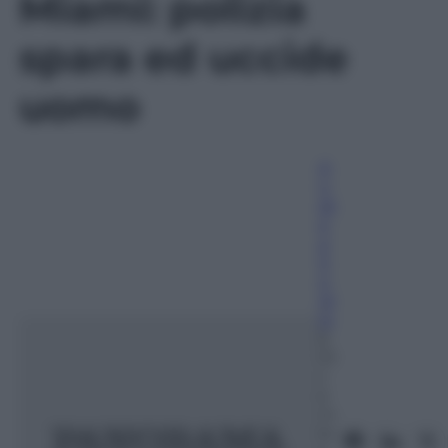
Miami: polizia
seconds
spara ed uccide
uomo
A
n
dr
e
a
S
o
gl
io
6
Di
c
e
m
br