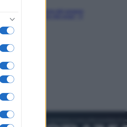
Cinema
Robin Hood – Il prezzo del sangue:
Hugh Jackman, altro che eroe! – Il
video in esclusiva