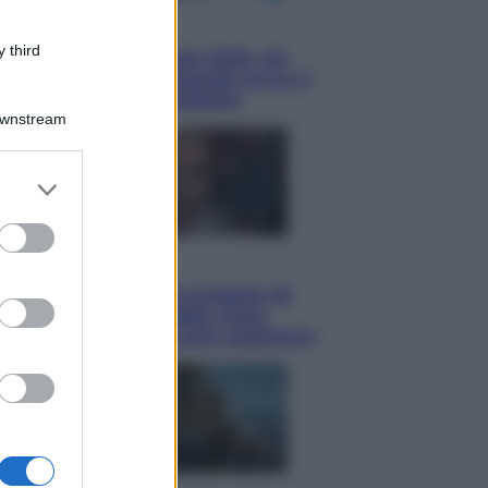
Economia
 third
Nuovo bonus energia 2026, chi
potrà ottenerlo e quando arriva il
nuovo aiuto sulle bollette
Downstream
er and store
to grant or
ed purposes
Televisione
Squid Game USA, il progetto di
David Fincher sarebbe stato
accantonato. Ecco cosa sappiamo