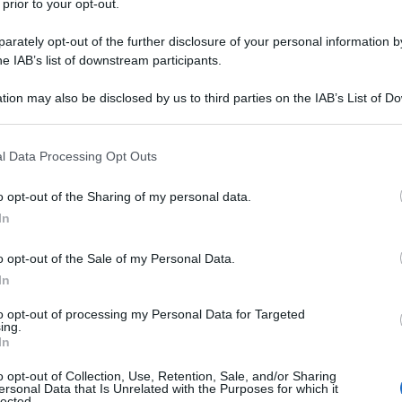
 di alcuni uomini della Gendarmeria francese al
 prior to your opt-out.
o a Marzo alla stazione di Mentone a bordo di un
ne di confine con l’Italia di Ventimiglia, ma
rately opt-out of the further disclosure of your personal information by
work da due giovani, mostra le modalità poco umane
he IAB’s list of downstream participants.
lo nei confronti di una famiglia di immigrati
tion may also be disclosed by us to third parties on the IAB’s List of 
 that may further disclose it to other third parties.
ocumenti (che forse nemmeno avevano) gli agenti
 ad usare la forza. Addirittura uno dei due
 that this website/app uses one or more Google services and may gath
arlo giù dal treno tra le urla disperate della
l Data Processing Opt Outs
including but not limited to your visit or usage behaviour. You may click 
i e anche di qualche passeggero che protesta
e un poco di comprensione.
 to Google and its third-party tags to use your data for below specifi
o opt-out of the Sharing of my personal data.
ogle consent section.
 dal marito, ma nemmeno questo ferma i due
In
 il loro compito. I due adulti vengono così
treno e trascinati sulla banchina della stazione
o opt-out of the Sale of my Personal Data.
In
to opt-out of processing my Personal Data for Targeted
ing.
In
o opt-out of Collection, Use, Retention, Sale, and/or Sharing
ersonal Data that Is Unrelated with the Purposes for which it
lected.