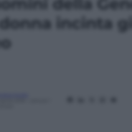
omini della Ge
 donna incinta g
eo
ndrea Soglio
Aprile 2018
– Lettura: 1
inuto