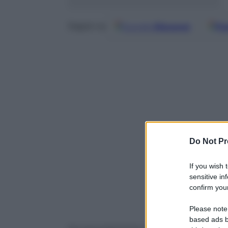
Google
Discover
Fo
Seguici su
Do Not Pr
If you wish 
sensitive in
confirm your
Powered b
Please note
based ads b