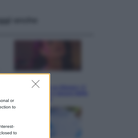
ggi anche
Televisione
Le schegge riporta su Disney+ il
lato più seducente e oscuro della
moda anni Ottanta
sonal or
ection to
nterest-
closed to