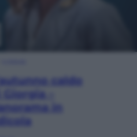
In Edicola
’autunno caldo
i Giorgia –
anorama in
dicola