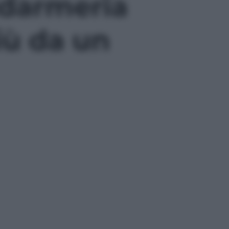
ndarmeria
iù da un