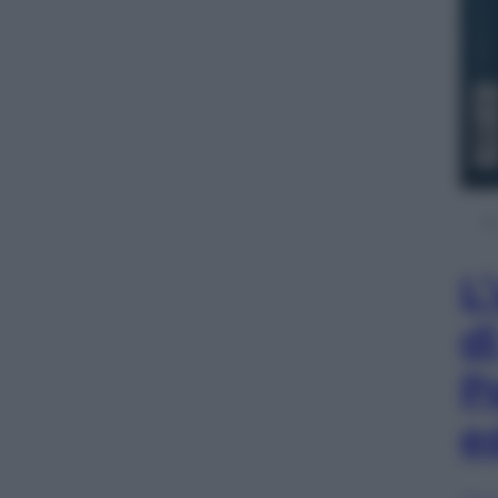
L
d
P
e