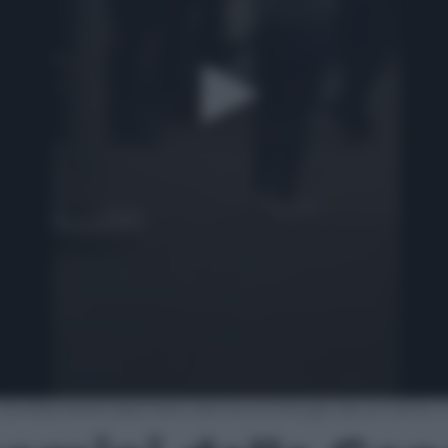
Gendarmeria trascinano donna incinta giù da un treno | 