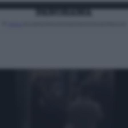
Attualità
Lifestyle
Moda
Video
Podcast
Abbonati
MENU