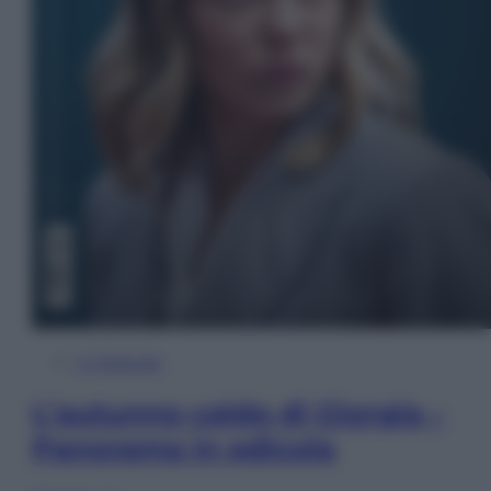
In Edicola
L’autunno caldo di Giorgia –
Panorama in edicola