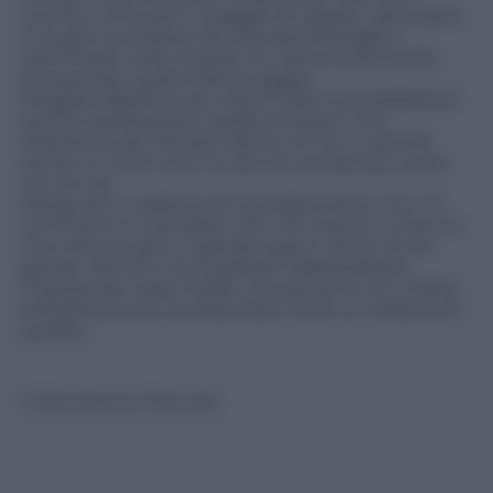
riuscite a ritrovare il coraggio di rialzarsi, riprendere
in pugno la propria vita, la propria famiglia e
camminare verso la gioia, ho voluto fortemente
interpretare questo personaggio.
Ringrazio Beatrice per avermi dato la possibilità di
sentire quella gioia e quelle emozioni che
resteranno per sempre dentro di me. E perché
anche io, come tutti, ho dovuto lottare per avere
ciò che ho.
Vengo da un paesino di montagna dove non c’è
nemmeno un semaforo. Per me riuscire a vivere in
una città era già un grande sogno. Vorrei che le
giovani donne si svincolassero dalla bellezza
imposta dai mass media. Una persona non è fatta
semplicemente di esteriorità, ma di un insieme di
qualità.
© Riproduzione Riservata