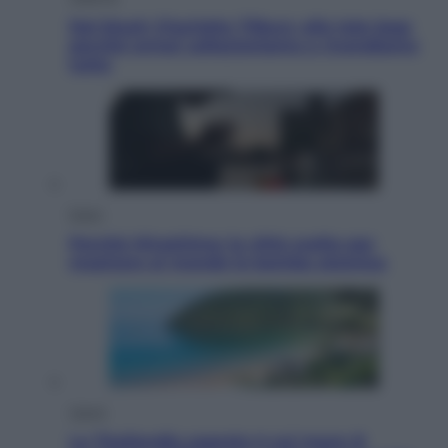
Dal blush Charlotte Tilbury alle tote bag:
perché ormai collezioniamo e rivendiamo
tutto
Esteri
Perché Hiroshima: la città scelta per
mostrare al mondo la bomba atomica
Viaggi
La Thailandia segreta è sul mare: 8