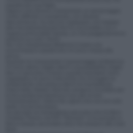
soprattutto sua figlia.
Sapevo che dovevo interpretare un personaggio
molto difficile e complicato, con diverse
sfaccettature. Ho dovuto ingrassare, non badare
alla mia esteriorità perché ho concordato con il
regista, prima delle riprese, un mio peggioramento
estetico su tutti i fronti.
Per me interpretare Beatrice è stata una
scommessa e soprattutto mi sono messa alla
prova.
Quando ho interpretato il personaggio di Beatrice
mi sono detta: Voglio darmi una possibilità. Voglio
fare un percorso inverso a quello standard. Sono
ingrassata, mi sono imbruttita. Ho rinnegato la
strada facile che poteva darmi la mia bellezza.
Grace Kelly, Marilyn Monroe vengono ricordate per
la loro presenza estetica e non per le loro
interpretazioni. Volevo far capire che non ero solo
bella, ma anche brava.
Ho pensato al meraviglioso percorso che ha fatto
Charlize Theron nel film “Monster” e ho provato a
fare lo stesso, ad andare oltre me stessa e alle cose
facili.