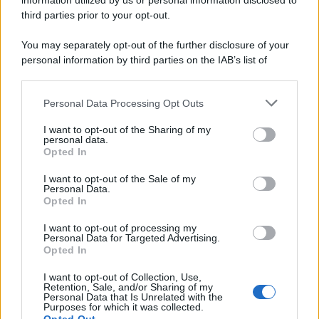
information utilized by us or personal information disclosed to
third parties prior to your opt-out.
You may separately opt-out of the further disclosure of your
personal information by third parties on the IAB’s list of
downstream participants.
Personal Data Processing Opt Outs
This information may also be disclosed by us to third parties
on the IAB’s List of Downstream Participants that may further
I want to opt-out of the Sharing of my
disclose it to other third parties.
personal data.
Opted In
Please note that this website/app uses one or more Google
services and may gather and store information including but
I want to opt-out of the Sale of my
Personal Data.
not limited to your visit or usage behaviour. You may click to
Opted In
grant or deny consent to Google and its third-party tags to
use your data for below specified purposes in below Google
I want to opt-out of processing my
consent section.
Personal Data for Targeted Advertising.
Opted In
I want to opt-out of Collection, Use,
Retention, Sale, and/or Sharing of my
Personal Data that Is Unrelated with the
Purposes for which it was collected.