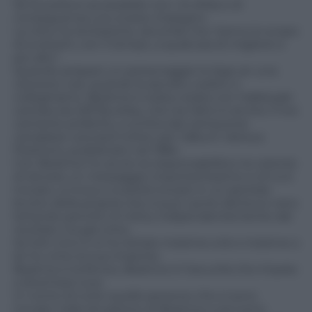
Se la scelta è accessibile non c’è sfida e di
conseguenza uno scarso impegno.
La vita e la recitazione, secondo me, hanno lo scopo
di evolverti, con il tempo, a qualcosa di migliore e
più alto”.
Quando preparo un personaggio lo lego an una
canzone così, quando la ascolto, subito ci
colleghiamo. Beatrice è stata creata con Hallelujah
cantata da Jeff Buckley, che tra l’altro è anche il mio
cantante preferito, e scritta dal cantautore
canadese Leonard Cohen per l’album Various
Positions, pubblicato nel 1984.
Con Beatrice ho avuto la responsabilità e la volontà
di donare un messaggio importantissimo a chi si è
trovato, si trova o si potrà trovare in un periodo
brutto della propria vita: si può uscire dal buco nero
lottando perché chi lotta, indipendentemente dal
risultato, ha già vinto.
Se lotti vinci e io ho lottato insieme a lei e insieme a
lei ho vinto la sua rinascita.
Beatrice è la fenice, Beatrice è l’oscurità che impara
a diventare luce.
In nome di tutte quelle persone che si sono
trovate nella situazione di Beatrice e poi sono