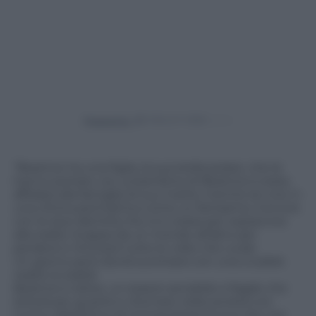
Powered by
“Beatrice ha una figlia, la sua stella polare, che le
hanno portato via. La bambina di Beatrice è stata
affidata alla famiglia di suo marito mentre lei vive in
una clinica psichiatrica come un fantasma. Convive
con le due identità che si è creata per sopravvive
alla realtà. Scappa da un mondo all’altro per
perdersi e ritrovarsi tutte le volte che vuole.
Un giorno però dovrà scontrarsi con una crudele
realtà: la realtà!
Beatrice è dolce, un essere sensibile e fragile che
lotterà per guarire e ritornare nella società con
l’unico obbiettivo di riconquistarsi la sua vita, ma