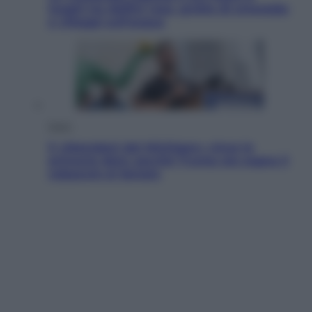
luoghi tra delfini rosa, grotte di smeraldo
e villaggi sull’acqua
Esteri
Il «Mamdani del Michigan» vince le
primarie dem: perché Trump ora sogna il
colpaccio al Senato