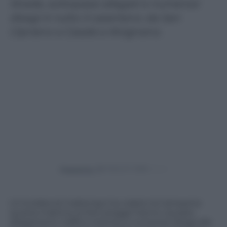
Strade, sottopassi allagati e numerosi
disagi in tutto il casertano: da San
Cipriano a Casale e Alvignano.
Powered by
Un’ondata di maltempo ha colpito la Campania
questa mattina: le forti piogge hanno causato
allagamenti, traffico intenso e numerosi disagi alla