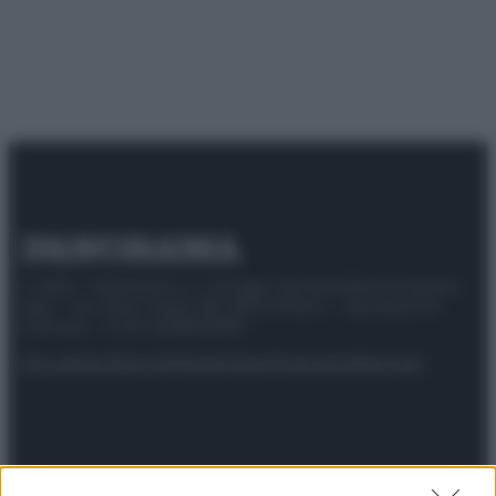
© 2025 – Panorama s.r.l. (Gruppo Società Editrice Italiana
spa) – Via Vittor Pisani 28, 20124 Milano – riproduzione
riservata – P.IVA 10518230965
Attualità
Lifestyle
Moda
Video
Podcast
Abbonati
Preferenze Privacy
Privacy Policy
Cookie Policy
Note legali