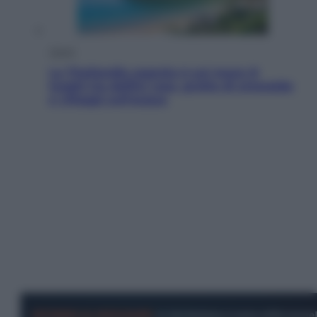
Viaggi
La Thailandia segreta è sul mare: 8
luoghi tra delfini rosa, grotte di smeraldo
e villaggi sull’acqua