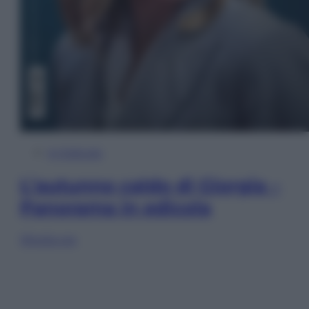
In Edicola
L’autunno caldo di Giorgia –
Panorama in edicola
Sfoglia ora