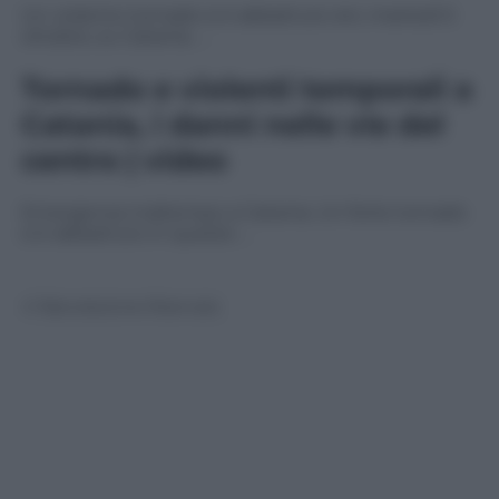
Un violento tornado si è abbattuto ieri, martedì 5
ottobre, su Catania. …
Tornado e violenti temporali a
Catania, i danni nelle vie del
centro | video
Emergenza maltempo a Catania. Un forte tornado
si è abbattuto in queste …
© Riproduzione Riservata