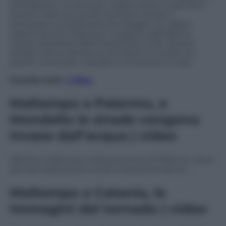
circolazione. La zona più colpita resta il casertano.
Diversi video sui social mostrano strade e
sottopassi completamente allagati con alberi
caduti ed auto sfasciate. A seguito dell’allerta
meteo diramata dalla Protezione Civile, diversi
sindaci hanno deciso di chiudere le scuole ed i
parchi, invitando i cittadini a rimanere in casa.
Guarda tutti
i video
Maltempo a Palermo, a
Mondello le strade vengono
invase dall’acqua | video
Allarme maltempo nella provincia di Palermo, dove
da mercoledì piove ormai incessantemente. …
Maltempo a Catania, le
immagini del tornado | video