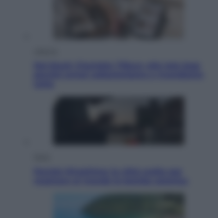
Lifestyle
Dal blush Charlotte Tilbury alle tote bag:
perché ormai collezioniamo e rivendiamo
tutto
Esteri
Perché Hiroshima: la città scelta per
mostrare al mondo la bomba atomica