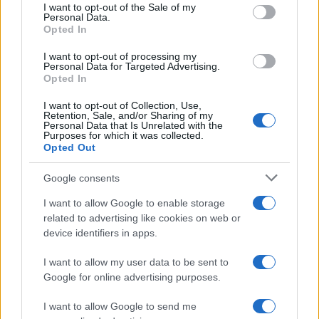
services and may gather and store information including but
I want to opt-out of the Sale of my
Personal Data.
not limited to your visit or usage behaviour. You may click to
Opted In
grant or deny consent to Google and its third-party tags to
use your data for below specified purposes in below Google
I want to opt-out of processing my
consent section.
Personal Data for Targeted Advertising.
Opted In
I want to opt-out of Collection, Use,
Retention, Sale, and/or Sharing of my
Personal Data that Is Unrelated with the
Purposes for which it was collected.
Opted Out
Google consents
I want to allow Google to enable storage
related to advertising like cookies on web or
device identifiers in apps.
I want to allow my user data to be sent to
Google for online advertising purposes.
I want to allow Google to send me