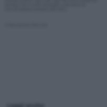
Stando ai primi rilievi dei vigili del fuoco londinesi
sembra che il crollo sia legato a dei lavori di
ristrutturazione proprio del tetto.
© Riproduzione Riservata
Leggi anche