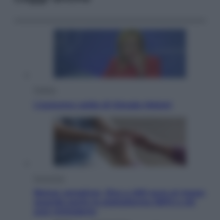
Politica
L’autunno caldo di Giorgia Meloni
Economia
Bonus caregiver, fino a 400 euro al mese:
quando parte la piattaforma INPS e chi
può richiederlo