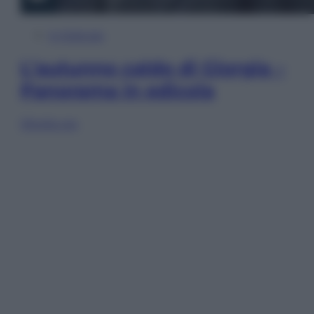
In Edicola
L’autunno caldo di Giorgia –
Panorama in edicola
Sfoglia ora