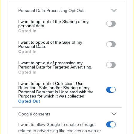
Personal Data Processing Opt Outs
This information may also be disclosed by us to third parties
on the IAB’s List of Downstream Participants that may further
I want to opt-out of the Sharing of my
disclose it to other third parties.
personal data.
Opted In
Please note that this website/app uses one or more Google
services and may gather and store information including but
I want to opt-out of the Sale of my
Personal Data.
not limited to your visit or usage behaviour. You may click to
Opted In
grant or deny consent to Google and its third-party tags to
use your data for below specified purposes in below Google
I want to opt-out of processing my
consent section.
Personal Data for Targeted Advertising.
Opted In
I want to opt-out of Collection, Use,
Retention, Sale, and/or Sharing of my
Personal Data that Is Unrelated with the
Purposes for which it was collected.
Opted Out
Google consents
I want to allow Google to enable storage
related to advertising like cookies on web or