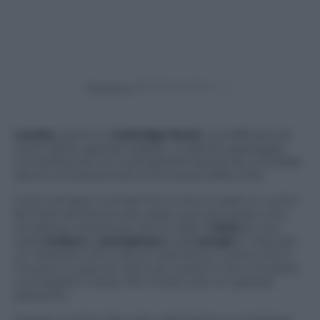
Powered by
Londra
, siamo in
Uxbridge
Road
, via trafficata ad
ovest della capitale inglese. La gente passeggia
normalmente sul marciapiede ripresa da una delle
decine di telecamere di sicurezza della città.
Tutto sembra normale fino a che si vede un uomo
fermarsi all’improvviso, dopo aver percepito una
situazione di pericolo. Poi si vede il
tetto
di una
casa
crollare
e
precipitare
sulla
strada
. E’ solo per
un miracolo che ci sia un solo ferito, l’uomo che si
trovava un paio di metri più avanti e che si è preso
una tegola in testa. Per il resto solo un grande
spavento.