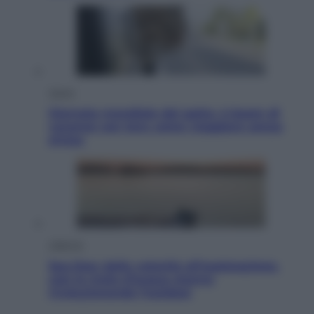
Viaggi
Giornata mondiale del gatto, è boom di
vacanze con loro: come viaggiare senza
stress
Lifestyle
Sea-Doo: dalla velocità all’esplorazione,
così le moto d’acqua stanno
rivoluzionando l’outdoor