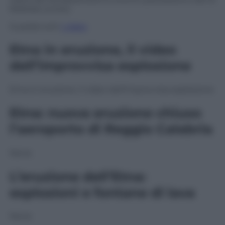
febbraio scorso.
Guarda tutti
i video
Etna in eruzione, il video
dell’improvvisa esplosione
Etna in eruzione, il video dell’improvvisa esplosione
Etna: nuova eruzione chiuso
l’aeroporto di Reggio Calabria
None
L’eruzione dell’Etna:
esplosioni e fontane di lava
None