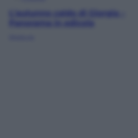
L’autunno caldo di Giorgia –
Panorama in edicola
Sfoglia ora