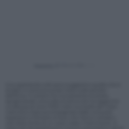
Powered by
Uno spettacolo a dir poco suggestivo quello che è
andato in scena la scorsa notte sulle pendici
dell’Etna. Il vulcano ha nuovamente eruttato,
sprigionando una nube eruttiva che ha raggiunto
un’altezza di circa 7.000 metri sul livello del mare.
L’attività è stata accompagnata dalle consuete
esplosioni e fontane di lava, che hanno colorato i
cieli della Sicilia di un rosso caldo e fiammante. Si
tratta del diciassettesimo evento parossistico dal 16