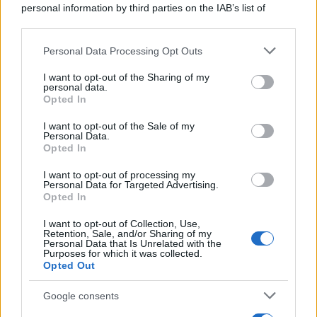
personal information by third parties on the IAB’s list of
downstream participants.
Personal Data Processing Opt Outs
This information may also be disclosed by us to third parties
on the IAB’s List of Downstream Participants that may further
I want to opt-out of the Sharing of my
disclose it to other third parties.
personal data.
Opted In
Please note that this website/app uses one or more Google
services and may gather and store information including but
I want to opt-out of the Sale of my
Personal Data.
not limited to your visit or usage behaviour. You may click to
Opted In
grant or deny consent to Google and its third-party tags to
use your data for below specified purposes in below Google
I want to opt-out of processing my
consent section.
Personal Data for Targeted Advertising.
Opted In
I want to opt-out of Collection, Use,
Retention, Sale, and/or Sharing of my
Personal Data that Is Unrelated with the
Purposes for which it was collected.
Opted Out
Google consents