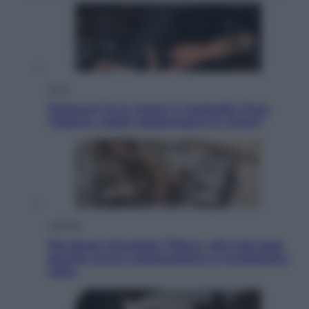
Sport
Pellacani fa la storia: 5 medaglie d’oro
“Adesso voglio raggiungere le cinesi”
Lifestyle
Dal blush Charlotte Tilbury alle tote bag:
perché ormai collezioniamo e rivendiamo
tutto