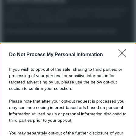
© 2025 – Panorama s.r.l. (Gruppo Società Editrice Italiana
spa) – Via Vittor Pisani 28, 20124 Milano – riproduzione
riservata – P.IVA 10518230965
Attualità
Lifestyle
Moda
Video
Podcast
Abbonati
Do Not Process My Personal Information
Preferenze Privacy
Privacy Policy
Cookie Policy
Note legali
If you wish to opt-out of the sale, sharing to third parties, or
processing of your personal or sensitive information for
targeted advertising by us, please use the below opt-out
section to confirm your selection.
Please note that after your opt-out request is processed you
may continue seeing interest-based ads based on personal
information utilized by us or personal information disclosed to
third parties prior to your opt-out.
You may separately opt-out of the further disclosure of your