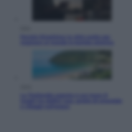
Esteri
Perché Hiroshima: la città scelta per
mostrare al mondo la bomba atomica
Viaggi
La Thailandia segreta è sul mare: 8
luoghi tra delfini rosa, grotte di smeraldo
e villaggi sull’acqua