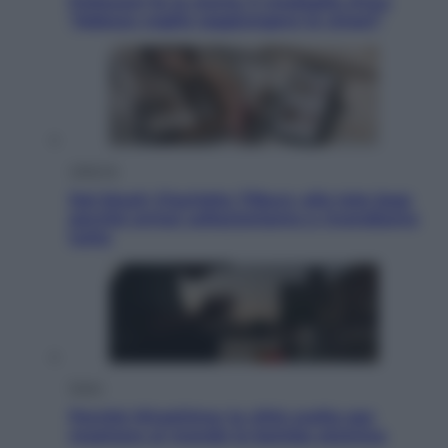
Pellacani fa la storia: 5 medaglie d’oro
“Adesso voglio raggiungere le cinesi”
Lifestyle
Dal blush Charlotte Tilbury alle tote bag:
perché ormai collezioniamo e rivendiamo
tutto
Esteri
Perché Hiroshima: la città scelta per
mostrare al mondo la bomba atomica