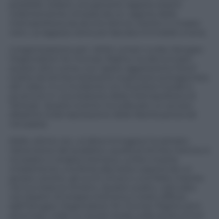
possibile vedere una giovane ragazza essere
violentemente rimossa da un vagone della
metropolitana da alcune donne vestite in chador
nero. La ragazza viene poi lasciata immobile a terra.
L’organizzazione per i diritti umani curda, Hengaw
Organization for Human Rights, ha denunciato
questo atto come una “grave aggressione fisica”
subita da Armita Geravand, la giovane protagonista
del video, il cui incidente con la polizia morale è
avvenuto in una stazione della metropolitana di
Teheran. Questo evento ha sollevato un acceso
dibattito sulla repressione delle libertà personali
nel paese.
Nelle ultime ore, un’altra immagine ha attirato
l’attenzione del pubblico: quella di Armita mentre è
intubata in terapia intensiva. La foto mostra
chiaramente una ferita alla testa coperta da un
grosso cerotto, gli occhi chiusi e una flebo inserita
nel suo braccio sinistro. Questo scatto, catturato
nel reparto di terapia intensiva, è stato diffuso
dall’Hengaw Organization for Human Rights ed è
diventato virale sui social media, sollevando timori