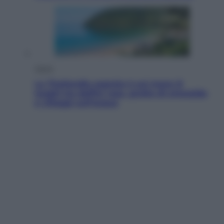
Viaggi
La Thailandia segreta è sul mare: 8
luoghi tra delfini rosa, grotte di smeraldo
e villaggi sull’acqua