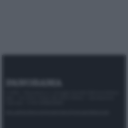
© 2025 – Panorama s.r.l. (Gruppo Società Editrice Italiana
spa) – Via Vittor Pisani 28, 20124 Milano – riproduzione
riservata – P.IVA 10518230965
Attualità
Lifestyle
Moda
Video
Podcast
Abbonati