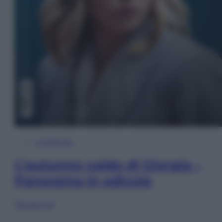
In Edicola
L’autunno caldo di Giorgia –
Panorama in edicola
Sfoglia ora