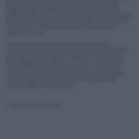
di possibili proteste simili a quelle seguite alla
tragica morte di Mahsa Amini. Quest’ultima fu
arrestata per non aver rispettato le regole sull’hijab
secondo gli standard degli ayatollah ed è morta in
circostanze misteriose tre giorni dopo essere
caduta in coma.
È importante notare che le autorità statali,
contrariamente alle denunce dell’organizzazione
per i diritti umani, hanno negato che Armita sia
stata oggetto di violenza nel video, sostenendo
invece che la giovane sia svenuta a causa di un
improvviso calo di pressione, che l’avrebbe fatta
accidentalmente colpire contro la parete del
vagone della metropolitana.
© Riproduzione Riservata