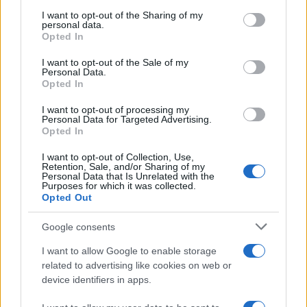
on the IAB’s List of Downstream Participants that may further
I want to opt-out of the Sharing of my
disclose it to other third parties.
personal data.
Opted In
Please note that this website/app uses one or more Google
services and may gather and store information including but
I want to opt-out of the Sale of my
Personal Data.
not limited to your visit or usage behaviour. You may click to
Opted In
grant or deny consent to Google and its third-party tags to
use your data for below specified purposes in below Google
I want to opt-out of processing my
consent section.
Personal Data for Targeted Advertising.
Opted In
I want to opt-out of Collection, Use,
Retention, Sale, and/or Sharing of my
Personal Data that Is Unrelated with the
Purposes for which it was collected.
Opted Out
Google consents
I want to allow Google to enable storage
related to advertising like cookies on web or
device identifiers in apps.