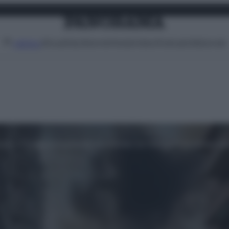
Attualità
Lifestyle
Moda
Video
Podcast
Abbonati
MENU