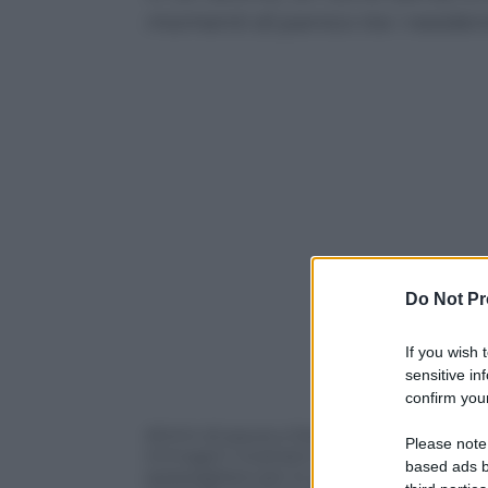
momenti di panico tra i resident
Do Not Pr
If you wish 
Powered b
sensitive in
confirm your
Attimi di paura a Sesto San Giovanni: u
Please note
immagini mostrano fiamme altissime ch
based ads b
sparpagliarsi per lo spavento. Stando al