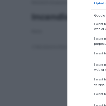
Momenti di paura sulla linea ferroviaria
Opted 
Incendio Società
Google 
I want t
web or d
None
I want t
purpose
© Riproduzione Riservata
I want 
I want t
web or d
I want t
or app.
I want t
I want t