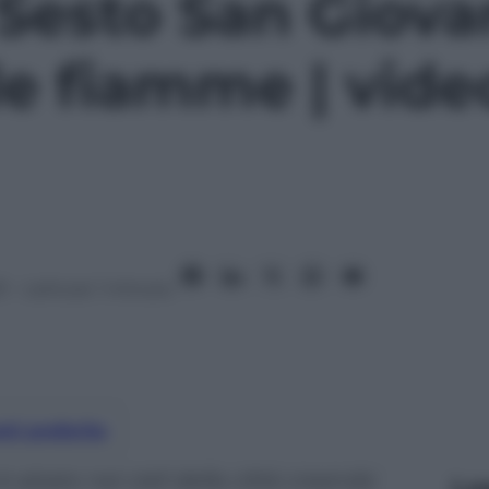
Sesto San Giova
le fiamme | vide
1
– Lettura: 1 minuto
nti preferite
alzato nei cieli della città creando
Le