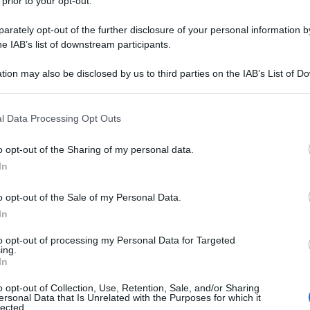
 prior to your opt-out.
ente il conducente è riuscito ad uscire dall’auto in
o e rimasto ferito e nessun’altra automobile risulta
rately opt-out of the further disclosure of your personal information by
he IAB’s list of downstream participants.
tion may also be disclosed by us to third parties on the IAB’s List of 
 that may further disclose it to other third parties.
uano i lavori per
 that this website/app uses one or more Google services and may gath
l Data Processing Opt Outs
o | video
including but not limited to your visit or usage behaviour. You may click 
 to Google and its third-party tags to use your data for below specifi
o opt-out of the Sharing of my personal data.
ogle consent section.
In
l brucia ininterrottamente dal 20 maggio. Le …
o opt-out of the Sale of my Personal Data.
oma-Lido, i cavi
In
ano e bruciano il
to opt-out of processing my Personal Data for Targeted
ing.
In
o opt-out of Collection, Use, Retention, Sale, and/or Sharing
ersonal Data that Is Unrelated with the Purposes for which it
lected.