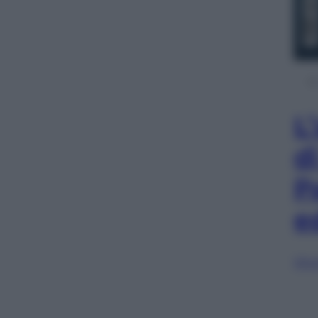
L
d
P
e
Sfog