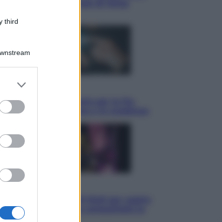
ha detto l’amichevole di Hong
Kong
 third
Downstream
er and store
Economia
to grant or
IT Wallet obbligatorio per la Pa:
ed purposes
cos’è, come funziona e le scadenze
Televisione
Estate da anime: 10 titoli per capire
il fenomeno che ha conquistato la
cultura pop