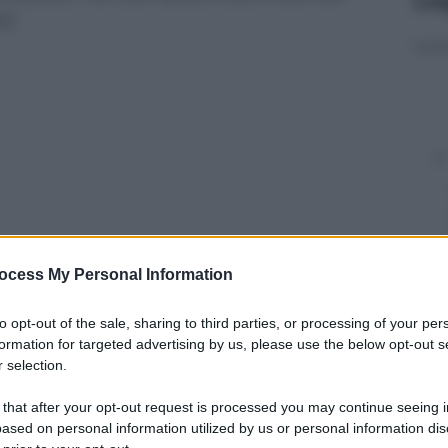
i.
ocess My Personal Information
to opt-out of the sale, sharing to third parties, or processing of your per
y
formation for targeted advertising by us, please use the below opt-out s
 selection.
n’auto si è improvvisamente incendiata. Le
 that after your opt-out request is processed you may continue seeing i
e avvolgono la vettura e decine di persone
ased on personal information utilized by us or personal information dis
le prime informazioni, l’incendio sarebbe scoppiato