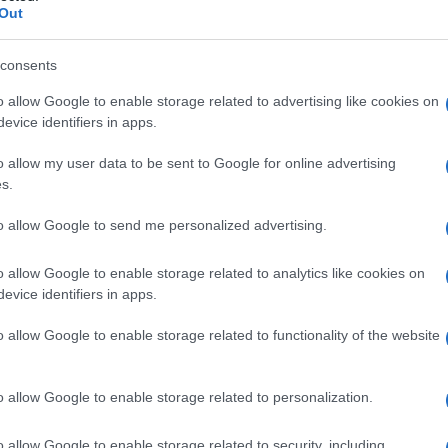
 Roma-Lido, dove oggi verso le 13.20 …
Out
 Vaccini Covid India
consents
o allow Google to enable storage related to advertising like cookies on
evice identifiers in apps.
o allow my user data to be sent to Google for online advertising
s.
to allow Google to send me personalized advertising.
o allow Google to enable storage related to analytics like cookies on
evice identifiers in apps.
o allow Google to enable storage related to functionality of the website
o allow Google to enable storage related to personalization.
o allow Google to enable storage related to security, including