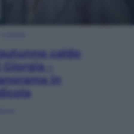
In Edicola
’autunno caldo
i Giorgia –
anorama in
dicola
lia ora