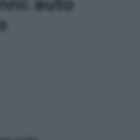
nni: auto
o
ggi anche