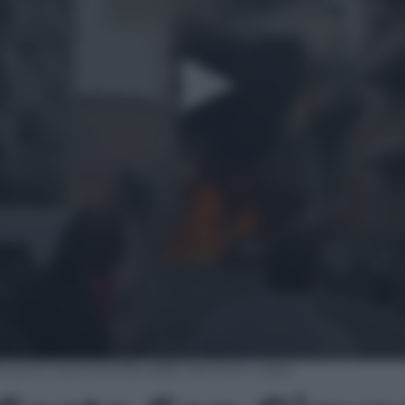
ovanni: auto avvolta dalle fiamme | video