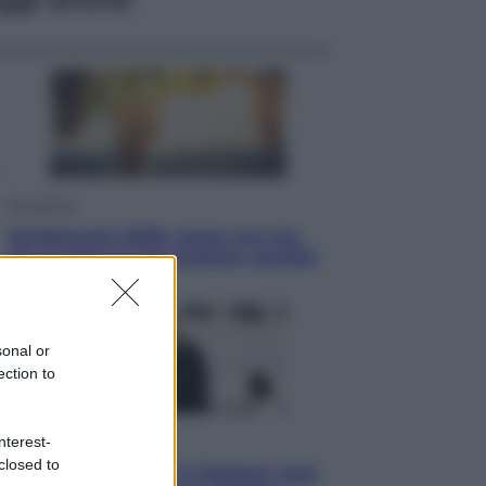
Economia
Vendemmia 2026, meno uva ma
più qualità: il vino italiano cambia
strategia
sonal or
ection to
Sport
nterest-
closed to
La Juventus batte il Chelsea: cosa