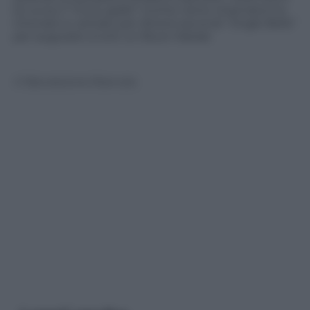
la curva; il “muro giallo” (come viene chiamato) ha
intonato e cantato per diversi secondi “Jingle Bells”
per augurare a tutti un Buon Natale
© Riproduzione Riservata