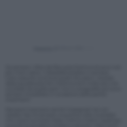
Powered by
Da sempre i tifosi del Borussia Dortmund sono noti
per il loro calore. Il Westfalenstadion è sempre
tutto esaurito al di là di quelli che siano i risultati
della squadra perché il Dortmund è molto più che
una fede da quelle parti. Cori e coregorafie poi sono
sempre mozzafiato in occasione delle partite
importanti.
Mai però li avevamo sentiti impegnati nei cori
natalizi. Ma c’è sempre una prima volta. Guardate
che cosa è successo dopo l’ultimo match casalingo,
quando la squadra è andata a salutare i tifosi sotto