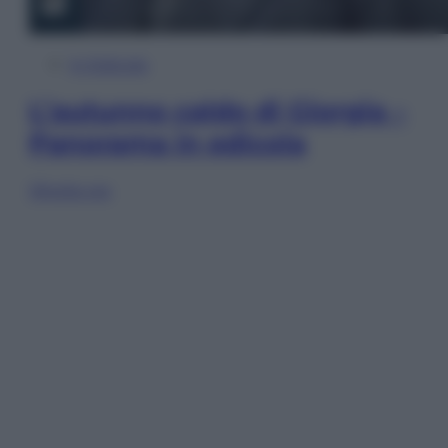
In Edicola
L’autunno caldo di Giorgia –
Panorama in edicola
Sfoglia ora