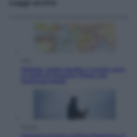
Leggi anche
Esteri
Pakistan, Arabia Saudita e Turchia verso
un patto di sicurezza: l’intesa che
preoccupa Israele
Attualità
Francesco Guccini, l’ultimo Maestrone: le