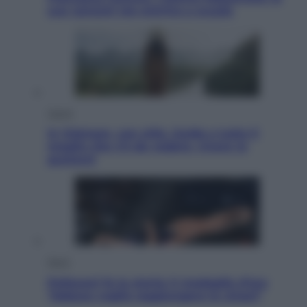
sue canzoni ora entrino a scuola
Viaggi
In Vietnam, con stile. Guida a tutto il
meglio che c’è da vedere, vivere (e
gustare)
Sport
Pellacani fa la storia: 5 medaglie d’oro
“Adesso voglio raggiungere le cinesi”