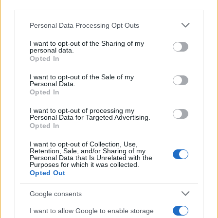
downstream participants.
Personal Data Processing Opt Outs
This information may also be disclosed by us to third parties
on the IAB’s List of Downstream Participants that may further
I want to opt-out of the Sharing of my
disclose it to other third parties.
personal data.
Opted In
Please note that this website/app uses one or more Google
services and may gather and store information including but
I want to opt-out of the Sale of my
Personal Data.
not limited to your visit or usage behaviour. You may click to
Opted In
grant or deny consent to Google and its third-party tags to
use your data for below specified purposes in below Google
I want to opt-out of processing my
consent section.
Personal Data for Targeted Advertising.
Opted In
I want to opt-out of Collection, Use,
Retention, Sale, and/or Sharing of my
Personal Data that Is Unrelated with the
Purposes for which it was collected.
Opted Out
Google consents
I want to allow Google to enable storage