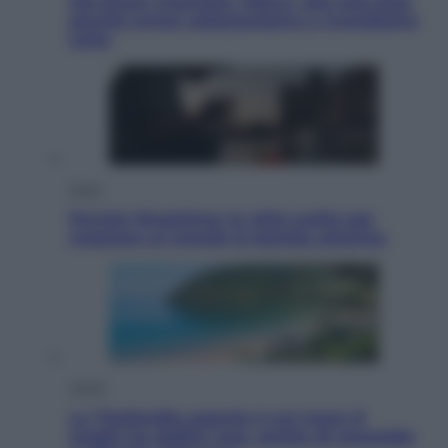
Dal blush Charlotte Tilbury alle tote bag:
perché ormai collezioniamo e rivendiamo
tutto
Esteri
Perché Hiroshima: la città scelta per
mostrare al mondo la bomba atomica
Viaggi
La Thailandia segreta è sul mare: 8
luoghi tra delfini rosa, grotte di smeraldo