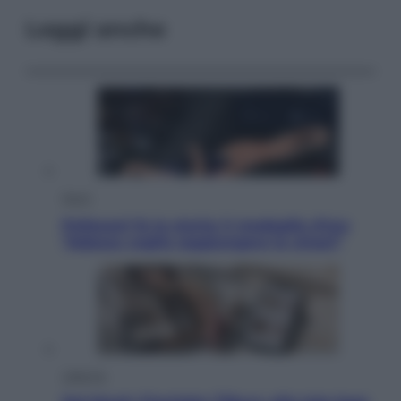
Leggi anche
Sport
Pellacani fa la storia: 5 medaglie d’oro
“Adesso voglio raggiungere le cinesi”
Lifestyle