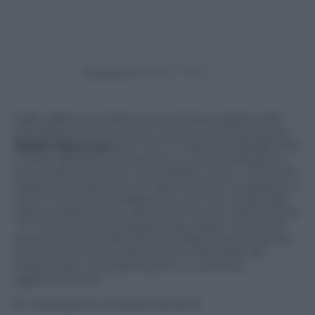
Powered by
Dalle differenze della nuova chitarra rispetto alle
precedenti ai trucchi per vincere, ecco la prova di
Guitar Hero Live
(PS4, Wii U e XboxOne 84,80, PS3
e Xbox 360 69 €) che porta in un solo videogioco,
due modi di suonare. La modalità “LIVE” ci fa vivere
l’esperienza dei concerti dal vivo dove il pubblico e i
nostri musicisti interagiscono con noi in base alle
nostre performance. Giocando invece nella sezione
“TV” si suona accompagnati dai video musicali di
titoli che hanno fatto la storia della musica, da We
are the Champions dei Queen a Painkiller dei
Judas Priest. La scaletta poi è in continuo
aggiornamento.
È il videogame musicale da avere.