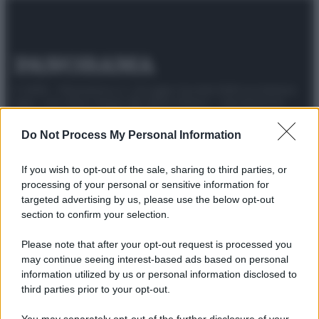
© 2025 – Panorama s.r.l. (Gruppo Società Editrice Italiana
spa) – Via Vittor Pisani 28, 20124 Milano – riproduzione
riservata – P.IVA 10518230965
Do Not Process My Personal Information
Attualità
Lifestyle
Moda
Video
Podcast
Abbonati
If you wish to opt-out of the sale, sharing to third parties, or
processing of your personal or sensitive information for
targeted advertising by us, please use the below opt-out
section to confirm your selection.
Preferenze Privacy
Privacy Policy
Cookie Policy
Note legali
Please note that after your opt-out request is processed you
may continue seeing interest-based ads based on personal
information utilized by us or personal information disclosed to
third parties prior to your opt-out.