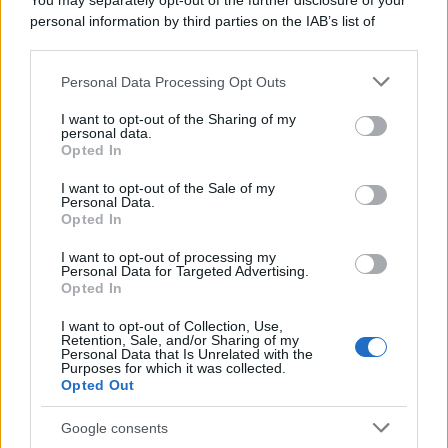
You may separately opt-out of the further disclosure of your
personal information by third parties on the IAB’s list of
downstream participants.
Personal Data Processing Opt Outs
This information may also be disclosed by us to third parties
on the IAB’s List of Downstream Participants that may further
I want to opt-out of the Sharing of my
disclose it to other third parties.
personal data.
Opted In
Please note that this website/app uses one or more Google
services and may gather and store information including but
I want to opt-out of the Sale of my
Personal Data.
not limited to your visit or usage behaviour. You may click to
Opted In
grant or deny consent to Google and its third-party tags to
use your data for below specified purposes in below Google
I want to opt-out of processing my
consent section.
Personal Data for Targeted Advertising.
Opted In
I want to opt-out of Collection, Use,
Retention, Sale, and/or Sharing of my
Personal Data that Is Unrelated with the
Purposes for which it was collected.
Opted Out
Google consents