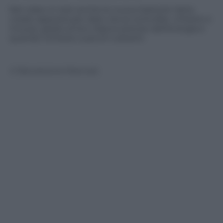
Nel video in test anche le nuove batterie Varta
create apposta per dare vita ai controller, chitarre e
mouse, grazie al loro rilascio preciso dell’energia e
quando richiesto a picchi costanti.
© Riproduzione Riservata