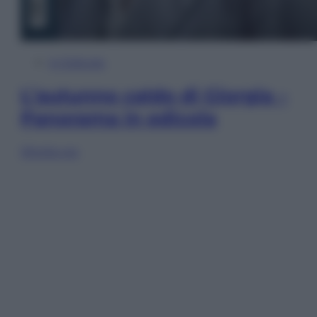
In Edicola
L’autunno caldo di Giorgia –
Panorama in edicola
Sfoglia ora