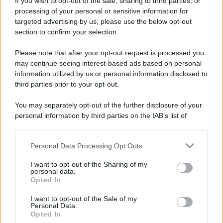
If you wish to opt-out of the sale, sharing to third parties, or
processing of your personal or sensitive information for
targeted advertising by us, please use the below opt-out
section to confirm your selection.
Please note that after your opt-out request is processed you
may continue seeing interest-based ads based on personal
information utilized by us or personal information disclosed to
third parties prior to your opt-out.
You may separately opt-out of the further disclosure of your
personal information by third parties on the IAB’s list of
downstream participants.
Personal Data Processing Opt Outs
This information may also be disclosed by us to third parties
on the IAB’s List of Downstream Participants that may further
I want to opt-out of the Sharing of my
disclose it to other third parties.
personal data.
Opted In
Please note that this website/app uses one or more Google
services and may gather and store information including but
I want to opt-out of the Sale of my
Personal Data.
not limited to your visit or usage behaviour. You may click to
Opted In
grant or deny consent to Google and its third-party tags to