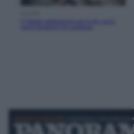
Economia
IT Wallet obbligatorio per la Pa: cos’è,
come funziona e le scadenze