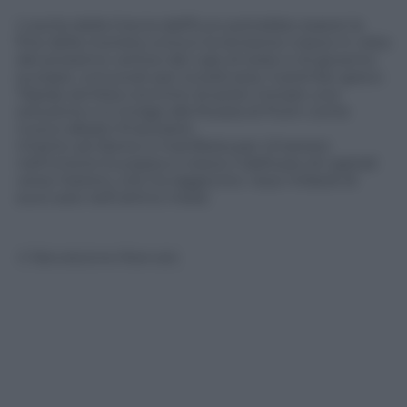
L’uscita della Grecia dall’Euro potrebbe essere la
fine della moneta unica e la tensione cresce in vista
del prossimo vertice dei capi di stato e di governo
europei, convocati per lunedì sera. Il premier greco
Tsipras sembra convinto di poter trovare una
soluzione e si rivolge alla Russia di Putin come
nuovo alleato finanziario.
Intanto ad Atene si manifesta per rimanere
nell’Unione Europea e cresce il deflusso di capitali
verso l’estero, che ha raggiunto i due miliardi di
euro solo nell’ultimo mese.
© Riproduzione Riservata