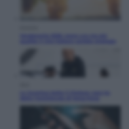
Economia
Vendemmia 2026, meno uva ma più
qualità: il vino italiano cambia strategia
Sport
La Juventus batte il Chelsea: cosa ha
detto l’amichevole di Hong Kong