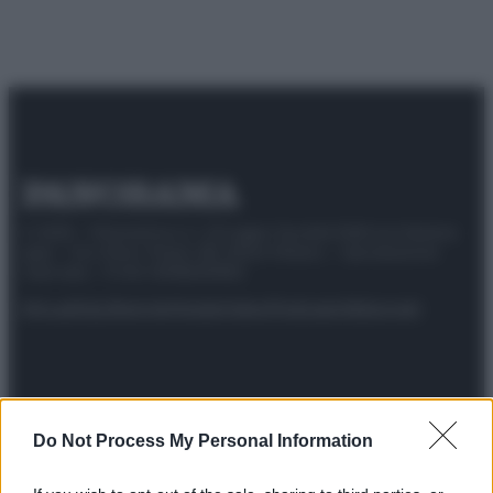
© 2025 – Panorama s.r.l. (Gruppo Società Editrice Italiana
spa) – Via Vittor Pisani 28, 20124 Milano – riproduzione
riservata – P.IVA 10518230965
Attualità
Lifestyle
Moda
Video
Podcast
Abbonati
Preferenze Privacy
Privacy Policy
Cookie Policy
Note legali
Do Not Process My Personal Information