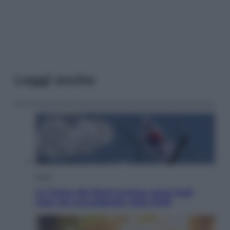
Leggi anche
Esteri
La Corea del Nord avanza verso Sud:
cosa sta succedendo nella DMZ