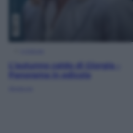
In Edicola
L’autunno caldo di Giorgia –
Panorama in edicola
Sfoglia ora