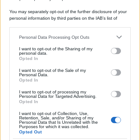
You may separately opt-out of the further disclosure of your
personal information by third parties on the IAB’s list of
downstream participants.
Personal Data Processing Opt Outs
This information may also be disclosed by us to third parties
on the IAB’s List of Downstream Participants that may further
I want to opt-out of the Sharing of my
disclose it to other third parties.
personal data.
Opted In
Please note that this website/app uses one or more Google
services and may gather and store information including but
I want to opt-out of the Sale of my
Personal Data.
not limited to your visit or usage behaviour. You may click to
Opted In
grant or deny consent to Google and its third-party tags to
use your data for below specified purposes in below Google
I want to opt-out of processing my
consent section.
Personal Data for Targeted Advertising.
Opted In
I want to opt-out of Collection, Use,
Retention, Sale, and/or Sharing of my
Personal Data that Is Unrelated with the
Purposes for which it was collected.
Opted Out