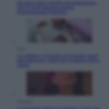
Sea-Doo: dalla velocità all’esplorazione,
così le moto d’acqua stanno
rivoluzionando l’outdoor
Salute
«La pillola» e il tumore al cervello: quali
sono davvero i rischi per le donne che la
usano
Televisione
Le schegge riporta su Disney+ il lato più