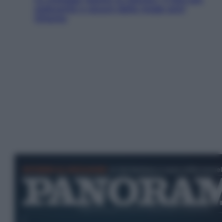
seducente e oscuro della moda anni
Ottanta