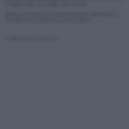
sfuggita agli occhi delle telecamere.
Resta un mistero sul perché di quel “pizzicotto” e
sul significato della faccia di Di Caprio
© Riproduzione Riservata