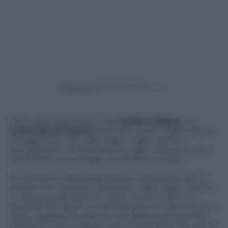
Powered by
Sono stati i dominatori dei
Golden
Globes
. Lui,
Leonardo
Di Caprio
, premiato come miglior attore
protagonista. Lei, Lady Gaga, miglior attrice
protagonista. Un binomio sul palco ma anche tra i
tavoli della cena di gala. Ma andiamo ai fatti.
Al momento dell’assegnazione del premio per la
pirotecnica cantante ed attrice Lady Gaga, mentre
si muoveva attraverso i tavoli, ha incrociato un
divertito Di Caprio. La Germanotta con fare furtivo e
mano rapidissima, faceva una specie di pizzicotto
all’attore che ha reagito con una smorfia che non è