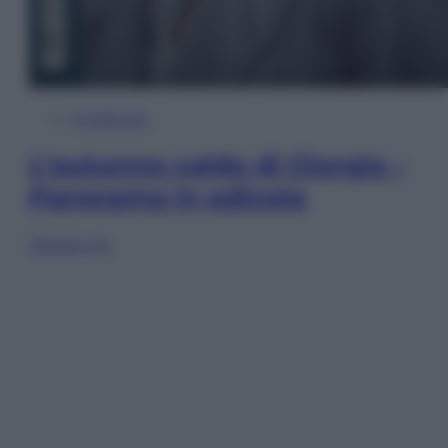
In Edicola
L’autunno caldo di Giorgia –
Panorama in edicola
Sfoglia ora