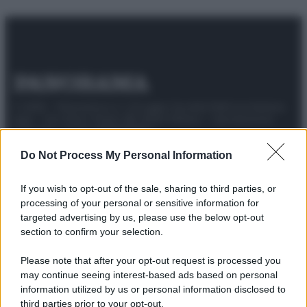
© 2025 – Panorama s.r.l. (Gruppo Società Editrice Italiana
spa) – Via Vittor Pisani 28, 20124 Milano – riproduzione
riservata – P.IVA 10518230965
Attualità
Lifestyle
Moda
Video
Podcast
Abbonati
Do Not Process My Personal Information
If you wish to opt-out of the sale, sharing to third parties, or
processing of your personal or sensitive information for
targeted advertising by us, please use the below opt-out
Preferenze Privacy
Privacy Policy
Cookie Policy
Note legali
section to confirm your selection.
Please note that after your opt-out request is processed you
may continue seeing interest-based ads based on personal
information utilized by us or personal information disclosed to
third parties prior to your opt-out.