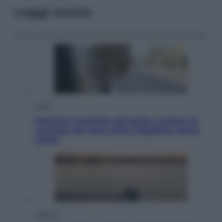
Leggi anche
Viaggi
Giornata mondiale del gatto, è boom di
vacanze con loro: come viaggiare senza
stress
Lifestyle