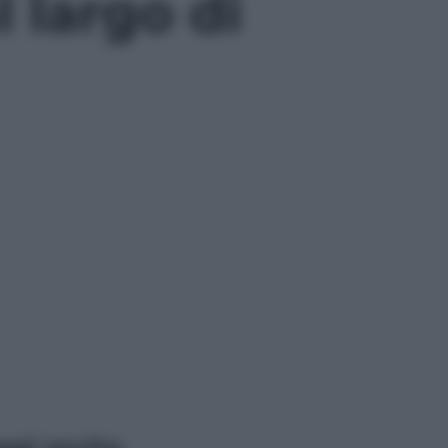
l largo di
ggi anche