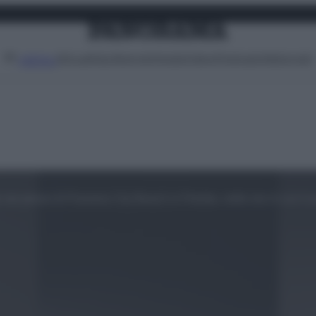
Attualità
Lifestyle
Moda
Video
Podcast
Abbonati
MENU