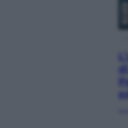
L
d
P
e
Sfog