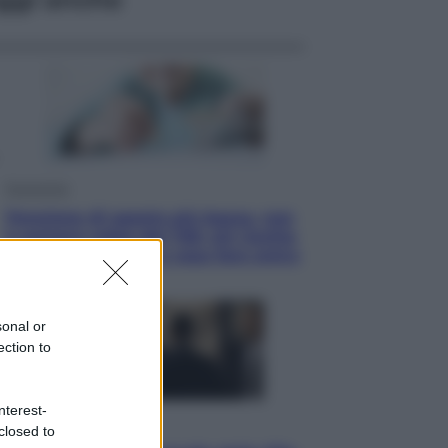
Economia
Pensione di agosto più bassa, non
è sempre colpa del 730: chi rischia
la trattenuta Inps e cosa fare entro
il 15 settembre
sonal or
ection to
nterest-
Sport
closed to