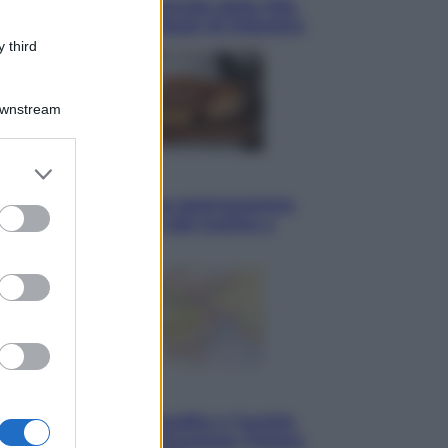
La guerra per il controllo della Fifa,
ecco chi sono gli alleati di Infantino
 third
Downstream
er and store
Vino e Cibo
to grant or
Pizza, la rivoluzione gastronomica
ed purposes
in tavola che parte dal mulino a
pietra
Esteri
Pakistan, Arabia Saudita e Turchia
verso un patto di sicurezza: l’intesa