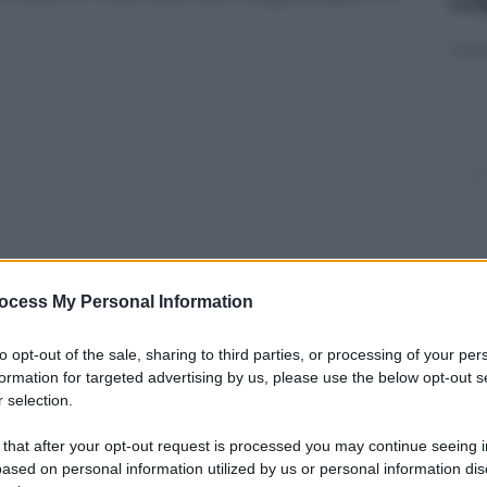
ocess My Personal Information
to opt-out of the sale, sharing to third parties, or processing of your per
y
formation for targeted advertising by us, please use the below opt-out s
 selection.
to nei pressi di Panama City Beach in Florida,
 that after your opt-out request is processed you may continue seeing i
stato flagellato dalle forti piogge. Il filmato,
ased on personal information utilized by us or personal information dis
tra tutta la furia del vortice che ha sbalzato per