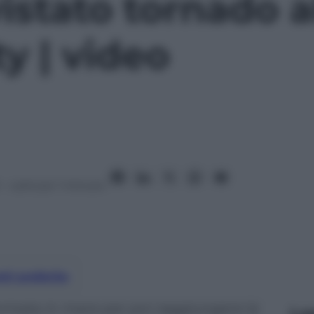
vistato tornado a
y | video
– Lettura: 1 minuto
nti preferite
formata in mare per poi raggiungere la
Le