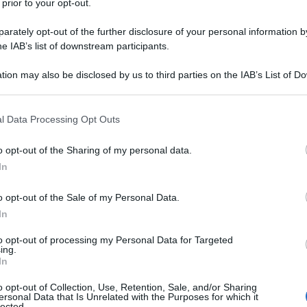
 prior to your opt-out.
zione.
rately opt-out of the further disclosure of your personal information by
he IAB’s list of downstream participants.
abama
tion may also be disclosed by us to third parties on the IAB’s List of 
 that may further disclose it to other third parties.
 that this website/app uses one or more Google services and may gath
l Data Processing Opt Outs
including but not limited to your visit or usage behaviour. You may click 
 to Google and its third-party tags to use your data for below specifi
o A Nashville
o opt-out of the Sharing of my personal data.
ogle consent section.
In
ica Un terrificante tornado si è …
o opt-out of the Sale of my Personal Data.
In
llas lascia migliaia
to opt-out of processing my Personal Data for Targeted
ing.
ttricità
In
o opt-out of Collection, Use, Retention, Sale, and/or Sharing
ersonal Data that Is Unrelated with the Purposes for which it
lected.