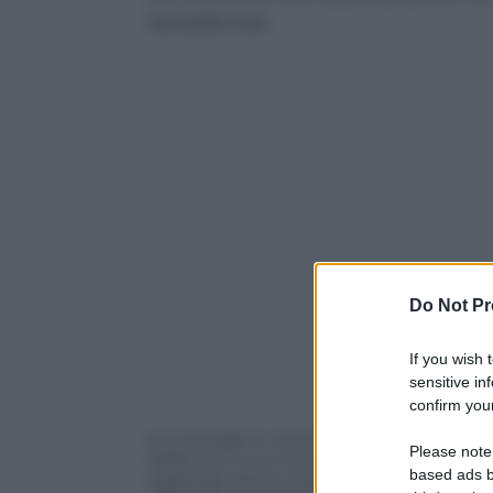
terraferma.
Do Not Pr
If you wish 
Powered b
sensitive in
confirm your
Un tornado in movimento è stato avvista
Please note
nelle ore in cui il sud degli Stati Uniti è 
based ads b
registrato da un residente del luogo, mos