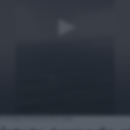
do al largo di Panama City | video