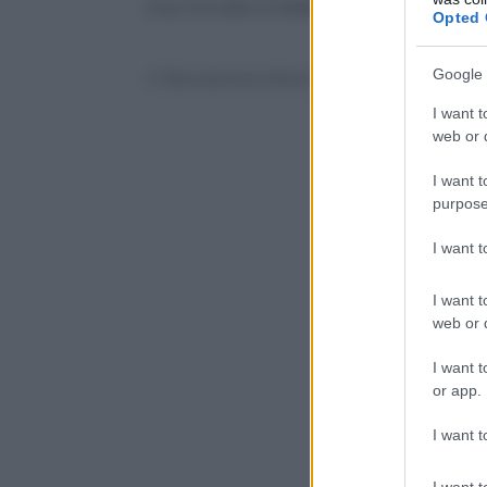
Usa, tornado a Dallas lascia migliaia di c
Opted 
Google 
© Riproduzione Riservata
I want t
web or d
I want t
purpose
I want 
I want t
web or d
I want t
or app.
I want t
I want t