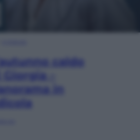
In Edicola
’autunno caldo
i Giorgia –
anorama in
dicola
lia ora