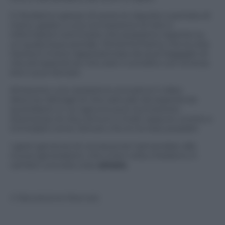
Ci illudiamo spesso di avere le risposte a portata di
mano, grazie a una connessione di rete e
informazioni sommarie che possiamo reperire su
un qualunque portale. Dimentichiamo che la vera
risorsa è invece rappresentata da quel bagaglio di
vita ed esperienze che solo il contatto con la terza
età ci può donare.
Attraverso una narrazione evocativa il video
descrive dettagli di vita catturati da esperienze
quotidiane in cui ognuno può riconoscersi.
Istantanee di vita comuni a molti, eppure uniche e
inimitabili come l’amore che le ha rese possibili.
I gesti generosi di conoscenze tramandate alle
nuove generazioni, che a loro volta chiedono in
cambio una sola cosa:
amore.
© Riproduzione Riservata