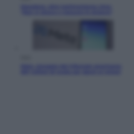
Maradona, altra testimonianza choc:
“Non si alzava e nessuno lo aiutava”
Esteri
Meta, stangata dal tribunale americano:
567 milioni di multa per danni ai minori