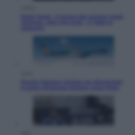
Cinema
Robin Hood – Il prezzo del sangue: Hugh
Jackman, altro che eroe! – Il video in
esclusiva
Viaggi
Perché Vietnam Airlines sta diventando
la porta d’ingresso italiana verso l’Asia
Sport