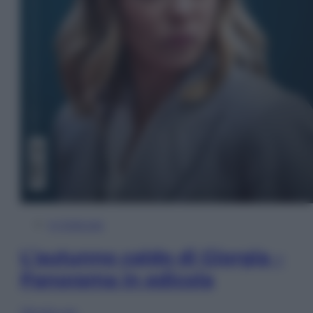
In Edicola
L’autunno caldo di Giorgia –
Panorama in edicola
Sfoglia ora