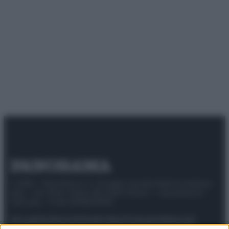
© 2025 – Panorama s.r.l. (Gruppo Società Editrice Italiana
spa) – Via Vittor Pisani 28, 20124 Milano – riproduzione
riservata – P.IVA 10518230965
Attualità
Lifestyle
Moda
Video
Podcast
Abbonati