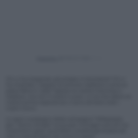
Powered by
Chi ci ha insegnato ad andare in bicicletta? Chi ci
ha mostrato i segreti di antiche tradizioni come la
pasta fatta in casa? Spesso la nostra memoria ci
tradisce, ma non il nostro cuore. Lui sa che dietro le
nostre prime esperienze ci sono sempre stati i
nostri nonni.
Lo spot a sostegno della campagna “Millepiazze
per i Nonni d’Italia” evoca per immagini piccoli ma
importanti gesti quotidiani, eredità generazionali
che si tramandano da nonni a nipoti.