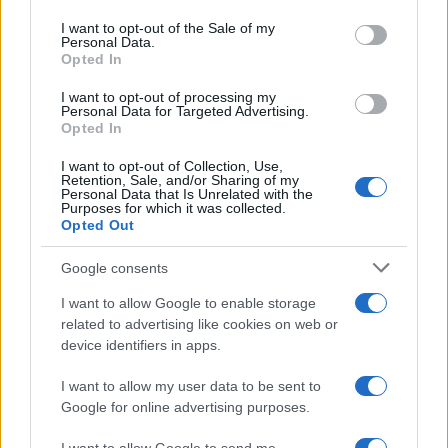
Please note that this website/app uses one or more Google
services and may gather and store information including but
I want to opt-out of the Sale of my
Personal Data.
not limited to your visit or usage behaviour. You may click to
Opted In
grant or deny consent to Google and its third-party tags to
use your data for below specified purposes in below Google
I want to opt-out of processing my
consent section.
Personal Data for Targeted Advertising.
Opted In
I want to opt-out of Collection, Use,
Retention, Sale, and/or Sharing of my
Personal Data that Is Unrelated with the
Purposes for which it was collected.
Opted Out
Google consents
I want to allow Google to enable storage
related to advertising like cookies on web or
device identifiers in apps.
I want to allow my user data to be sent to
Google for online advertising purposes.