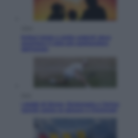
Viaggi
Eclissi totale e stelle cadenti: dove
ammirare il cielo più spettacolare
dell’estate
Sport
I dubbi di Sinner, fisioterapia a Torino:
Jannik valuta se giocare a Cincinnati