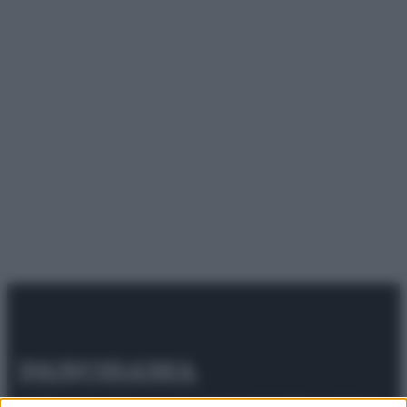
© 2025 – Panorama s.r.l. (Gruppo Società Editrice Italiana