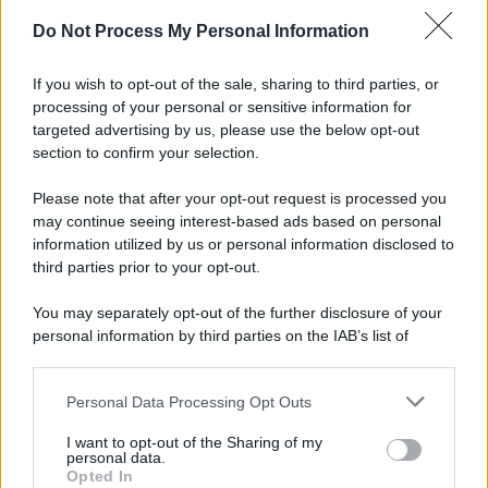
spa) – Via Vittor Pisani 28, 20124 Milano – riproduzione
Do Not Process My Personal Information
riservata – P.IVA 10518230965
Attualità
Lifestyle
Moda
Video
Podcast
Abbonati
If you wish to opt-out of the sale, sharing to third parties, or
processing of your personal or sensitive information for
targeted advertising by us, please use the below opt-out
section to confirm your selection.
Preferenze Privacy
Privacy Policy
Cookie Policy
Note legali
Please note that after your opt-out request is processed you
may continue seeing interest-based ads based on personal
information utilized by us or personal information disclosed to
third parties prior to your opt-out.
You may separately opt-out of the further disclosure of your
personal information by third parties on the IAB’s list of
downstream participants.
Personal Data Processing Opt Outs
This information may also be disclosed by us to third parties
on the IAB’s List of Downstream Participants that may further
I want to opt-out of the Sharing of my
disclose it to other third parties.
personal data.
Opted In