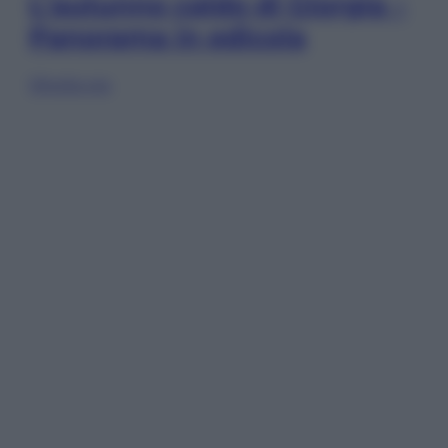
L’autunno caldo di Giorgia –
Panorama in edicola
Sfoglia ora