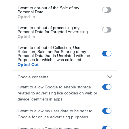
Please note that this website/app uses one or more Google
services and may gather and store information including but
I want to opt-out of the Sale of my
Personal Data.
not limited to your visit or usage behaviour. You may click to
Opted In
grant or deny consent to Google and its third-party tags to
use your data for below specified purposes in below Google
I want to opt-out of processing my
consent section.
Personal Data for Targeted Advertising.
Opted In
I want to opt-out of Collection, Use,
Retention, Sale, and/or Sharing of my
Personal Data that Is Unrelated with the
Purposes for which it was collected.
Opted Out
Google consents
I want to allow Google to enable storage
related to advertising like cookies on web or
device identifiers in apps.
I want to allow my user data to be sent to
Google for online advertising purposes.
I want to allow Google to send me