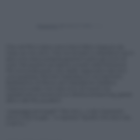
Powered by
Che nel Pd ci siano nervi tesi è fatto risaputo da
mesi, se non anni. Che tra renziani e dissidenti sia in
atto una vera e propria guerra è sotto gli occhi di
tutti. Ma quanto accaduto lunedì nella Direzione
Pd convocata post voto delle regionali è davvero
una sorpresa. Perché il battibecco tra Giachetti,
fedelissimo di Renzi, ed il dissidente Stefano
Fassina è stato non solo ricco di insulti ma
soprattutto è avvenuto in diretta streaming, grazie
alla tv del Pd, youdem.
I passaggi principali? “Ma che c…o dici Giachetti,
sono tutte bugie…” e risposta “Quello che dice caz…
e sei tu…”