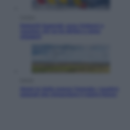
Cronaca
Dolomiti Superski, ecco rimborsi e
voucher: chi ne ha diritto e come
chiederli
Energia
Aiuto! In Italia manca l’energia. I quattro
ostacoli che minacciano il nostro futuro