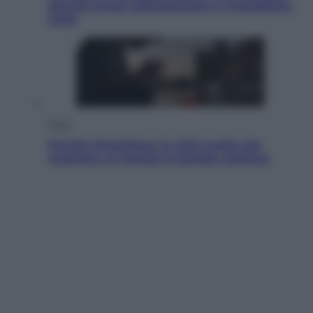
perché ormai collezioniamo e rivendiamo
tutto
Esteri
Perché Hiroshima: la città scelta per
mostrare al mondo la bomba atomica