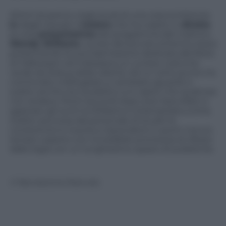
Attimi di panico negli studi di una nota emittente
tv
degli Usa per il
malore
che ha colpito in
diretta
la nota
presentatrice
del programma del mattino,
Wendy Williams
. La star del piccolo schermo stava
presentando la sua trasmissione dedicata alla festa
di Halloween ed indossava un curioso costume
verde da Statua della Libertà. Ad un certo punto ha
cominciato a farfugliare a cambiare sguardo e
subito anche tra il pubblico si è capito che qualcosa
non andava. Pochi secondi dopo aver barcollato e
sgranato gli occhi la Williams è stramazzata a terra.
Subito soccorsa dal personale di studio la
conduttrice è riuscita a riprendersi in pochi minuti,
tempo coperto con incredibile prontezza di riflessi
dalla regia con un lunghissimo spazio di pubblicità.
© Riproduzione Riservata