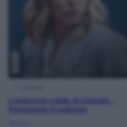
In Edicola
L’autunno caldo di Giorgia –
Panorama in edicola
Sfoglia ora