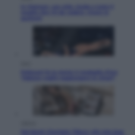
In Vietnam, con stile. Guida a tutto il
meglio che c’è da vedere, vivere (e
gustare)
Sport
Pellacani fa la storia: 5 medaglie d’oro
“Adesso voglio raggiungere le cinesi”
Lifestyle
Dal blush Charlotte Tilbury alle tote bag: