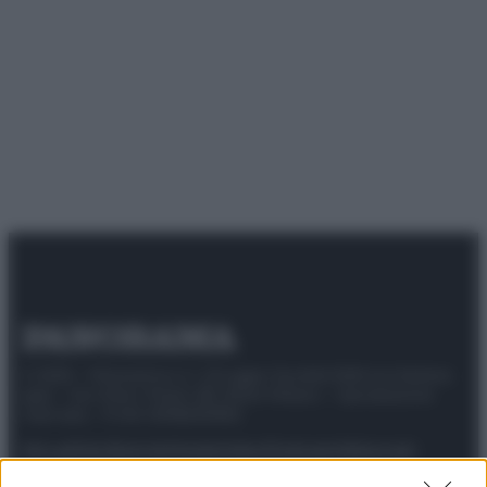
© 2025 – Panorama s.r.l. (Gruppo Società Editrice Italiana
spa) – Via Vittor Pisani 28, 20124 Milano – riproduzione
riservata – P.IVA 10518230965
Attualità
Lifestyle
Moda
Video
Podcast
Abbonati