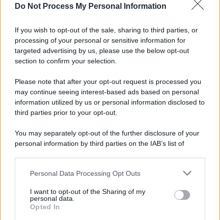
Do Not Process My Personal Information
If you wish to opt-out of the sale, sharing to third parties, or
Preferenze Privacy
Privacy Policy
Cookie Policy
Note legali
processing of your personal or sensitive information for
targeted advertising by us, please use the below opt-out
section to confirm your selection.
Please note that after your opt-out request is processed you
may continue seeing interest-based ads based on personal
information utilized by us or personal information disclosed to
third parties prior to your opt-out.
You may separately opt-out of the further disclosure of your
personal information by third parties on the IAB’s list of
downstream participants.
Personal Data Processing Opt Outs
This information may also be disclosed by us to third parties
on the IAB’s List of Downstream Participants that may further
I want to opt-out of the Sharing of my
disclose it to other third parties.
personal data.
Opted In
Please note that this website/app uses one or more Google