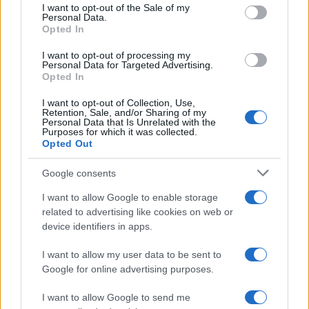
services and may gather and store information including but
I want to opt-out of the Sale of my
Personal Data.
not limited to your visit or usage behaviour. You may click to
Opted In
grant or deny consent to Google and its third-party tags to
use your data for below specified purposes in below Google
I want to opt-out of processing my
consent section.
Personal Data for Targeted Advertising.
Opted In
I want to opt-out of Collection, Use,
Retention, Sale, and/or Sharing of my
Personal Data that Is Unrelated with the
Purposes for which it was collected.
Opted Out
Google consents
I want to allow Google to enable storage
related to advertising like cookies on web or
device identifiers in apps.
I want to allow my user data to be sent to
Google for online advertising purposes.
I want to allow Google to send me