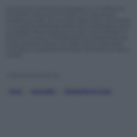
Un’enorme incendio è scoppiato in un edificio di
Xintiandi, nella zona di Tianjin (un’importante
località portuale nel nord-est della Cina). Xintiandi è
un quartiere pedonale della città di Shanghai, dove
è possibile fare shopping, trovare molti ristoranti e
punti di incontro. Frequentata principalmente dai
turisti, poiché è forse una delle ultime aree della
città dove è possibile ammirare l’architettura tipica
cinese.
© Riproduzione Riservata
Cina
, 
Incendio
, 
Jwplatform.com