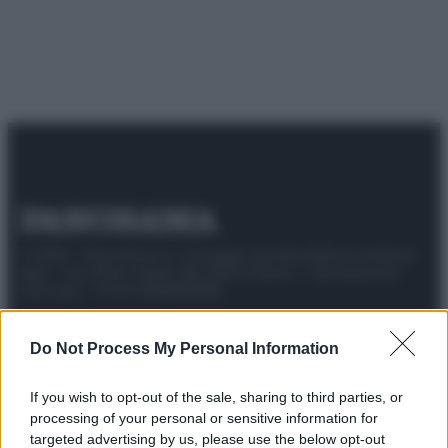
© 2025 – Panorama s.r.l. (Gruppo Società Editrice Italiana
spa) – Via Vittor Pisani 28, 20124 Milano – riproduzione
riservata – P.IVA 10518230965
Attualità
Lifestyle
Moda
Video
Podcast
Abbonati
Do Not Process My Personal Information
If you wish to opt-out of the sale, sharing to third parties, or
processing of your personal or sensitive information for
Preferenze Privacy
Privacy Policy
Cookie Policy
Note legali
targeted advertising by us, please use the below opt-out