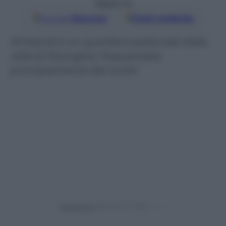
Seguici su
Google
Discover
Fonti preferite
Xintiandi è un quartiere pedonale della
città di Shanghai, frequentata
principalmente dai turisti
Powered by