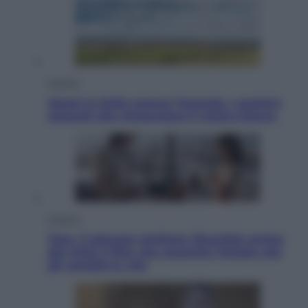
Energia
Aiuto! in Italia manca l’energia. I quattro
ostacoli che minacciano il nostro futuro
Cinema
Tony, il giovane Anthony Bourdain prima
del mito: il film che racconta l’estate che
gli cambiò la vita