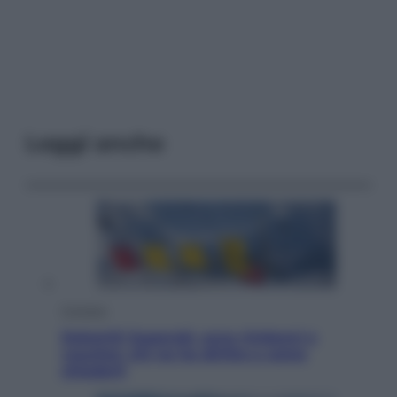
Leggi anche
Cronaca
Dolomiti Superski, ecco rimborsi e
voucher: chi ne ha diritto e come
chiederli