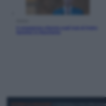
Opinioni
Il vergognoso silenzio sugli hub di Pedro
Sanchez in Mauritania