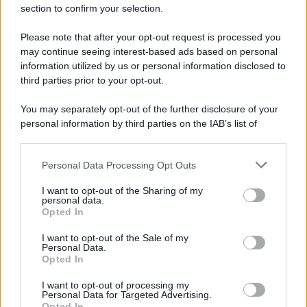
section to confirm your selection.
Please note that after your opt-out request is processed you
may continue seeing interest-based ads based on personal
information utilized by us or personal information disclosed to
third parties prior to your opt-out.
You may separately opt-out of the further disclosure of your
personal information by third parties on the IAB’s list of
downstream participants.
Personal Data Processing Opt Outs
This information may also be disclosed by us to third parties
on the IAB’s List of Downstream Participants that may further
I want to opt-out of the Sharing of my
disclose it to other third parties.
personal data.
Opted In
Please note that this website/app uses one or more Google
services and may gather and store information including but
I want to opt-out of the Sale of my
Personal Data.
not limited to your visit or usage behaviour. You may click to
Opted In
grant or deny consent to Google and its third-party tags to
use your data for below specified purposes in below Google
I want to opt-out of processing my
consent section.
Personal Data for Targeted Advertising.
Opted In