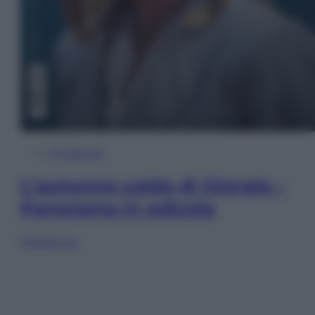
In Edicola
L’autunno caldo di Giorgia –
Panorama in edicola
Sfoglia ora