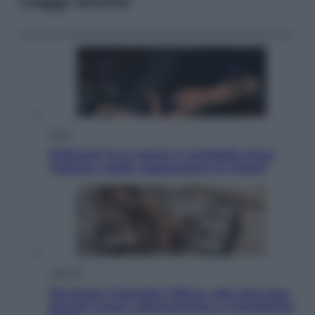
Leggi anche
Sport
Pellacani fa la storia: 5 medaglie d’oro
“Adesso voglio raggiungere le cinesi”
Lifestyle
Dal blush Charlotte Tilbury alle tote bag:
perché ormai collezioniamo e rivendiamo