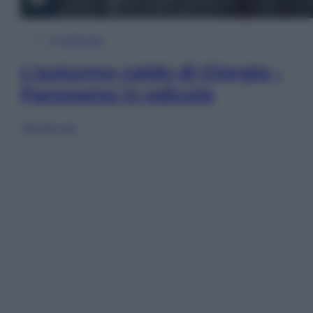
In Edicola
L’autunno caldo di Giorgia –
Panorama in edicola
Sfoglia ora