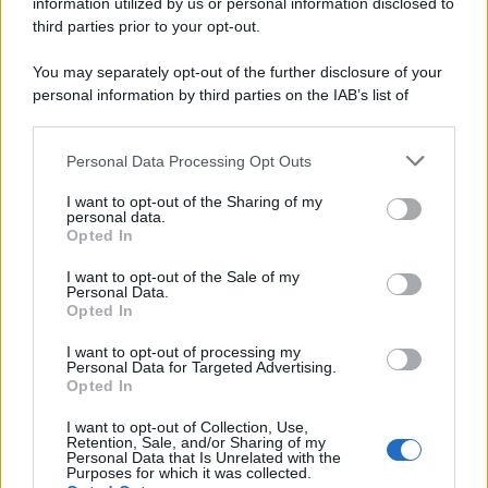
information utilized by us or personal information disclosed to
third parties prior to your opt-out.
You may separately opt-out of the further disclosure of your
personal information by third parties on the IAB’s list of
downstream participants.
Personal Data Processing Opt Outs
This information may also be disclosed by us to third parties
on the IAB’s List of Downstream Participants that may further
I want to opt-out of the Sharing of my
disclose it to other third parties.
personal data.
Opted In
Please note that this website/app uses one or more Google
services and may gather and store information including but
I want to opt-out of the Sale of my
Personal Data.
not limited to your visit or usage behaviour. You may click to
Opted In
grant or deny consent to Google and its third-party tags to
use your data for below specified purposes in below Google
I want to opt-out of processing my
consent section.
Personal Data for Targeted Advertising.
Opted In
I want to opt-out of Collection, Use,
Retention, Sale, and/or Sharing of my
Personal Data that Is Unrelated with the
Purposes for which it was collected.