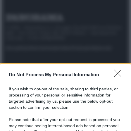
© 2025 – Panorama s.r.l. (Gruppo Società Editrice Italiana
spa) – Via Vittor Pisani 28, 20124 Milano – riproduzione
riservata – P.IVA 10518230965
Attualità
Lifestyle
Moda
Video
Podcast
Abbonati
Do Not Process My Personal Information
Preferenze Privacy
Privacy Policy
Cookie Policy
Note legali
If you wish to opt-out of the sale, sharing to third parties, or
processing of your personal or sensitive information for
targeted advertising by us, please use the below opt-out
section to confirm your selection.
Please note that after your opt-out request is processed you
may continue seeing interest-based ads based on personal