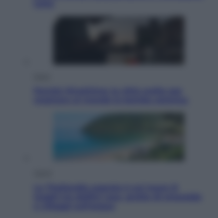
tutto
Esteri
Perché Hiroshima: la città scelta per
mostrare al mondo la bomba atomica
Viaggi
La Thailandia segreta è sul mare: 8
luoghi tra delfini rosa, grotte di smeraldo
e villaggi sull’acqua