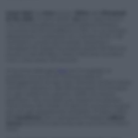
Usain Bolt
ha
vinto
anche i
200m
alle
Olimpiadi
di Rio 2016
. Si tratta dell’8°
oro
per il giamaicano
che cercherà adesso la terza tripletta olimpica
vincendo anche la staffetta 4×100. Un oro arrivato
abbastanza in scioltezza con il tempo di 19″ e 78
centesimi. Lontani gli avversari. Secondo il
canadese De Grasse (si, proprio quello del famoso
sorriso in semifinale) e terzo il francese Lemaitre,
tutti e due sopra i 20 secondi
Al termine della gara
Bolt
poi ha regalato al
pubblico la sua ormai consueta dose di
festeggiamenti di ogni tipo. Dai brani di Bob Marley
cantati in diretta tv, alle famose pose immortalate
su ogni telefonino, persino i selfie con diversi
spettatori. Ma una delle sue reazioni ha destato
l’attenzione dei media. Si tratta di una serie di gesti
già noti agli appassionati di basket. Si tratta infatti
dell’
esultanza
che il campione di basket
LeBron
James
faceva fina dai tempi dei suoi titoli ai Miami
Heat.