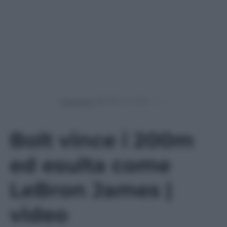
Powered by
Bolt vince i 200m
ed esulta come
LeBron James |
video