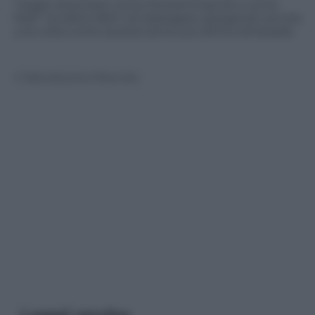
“Voglio diventare come Muhammad Alì e come
Pelè” ha detto Bolt nel dopogara, spiegando ancora
una volta come questa sia la sua ultima olimpiade.
© Riproduzione Riservata