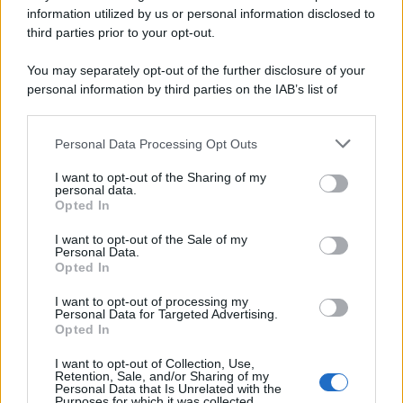
information utilized by us or personal information disclosed to
third parties prior to your opt-out.
You may separately opt-out of the further disclosure of your
personal information by third parties on the IAB’s list of
downstream participants.
Personal Data Processing Opt Outs
This information may also be disclosed by us to third parties
on the IAB’s List of Downstream Participants that may further
I want to opt-out of the Sharing of my
disclose it to other third parties.
personal data.
Opted In
Please note that this website/app uses one or more Google
services and may gather and store information including but
I want to opt-out of the Sale of my
Personal Data.
not limited to your visit or usage behaviour. You may click to
Opted In
grant or deny consent to Google and its third-party tags to
use your data for below specified purposes in below Google
I want to opt-out of processing my
consent section.
Personal Data for Targeted Advertising.
Opted In
I want to opt-out of Collection, Use,
Retention, Sale, and/or Sharing of my
Personal Data that Is Unrelated with the
Purposes for which it was collected.