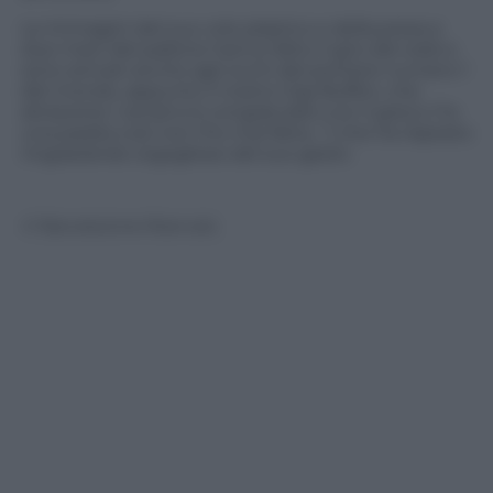
Le immagini del suo volo plastico e della presa a
due mani del pallone hanno fatto il giro del web e
sono arrivati anche agli occhi del portiere numero 1
del mondo, appunto il nostro Gigi Buffon, che
attraverso i social si è congratulato con il greco (“io
una parata così non l’ho mai fatta…”) che ha risposto
ringraziando orgoglioso del suo gesto
© Riproduzione Riservata