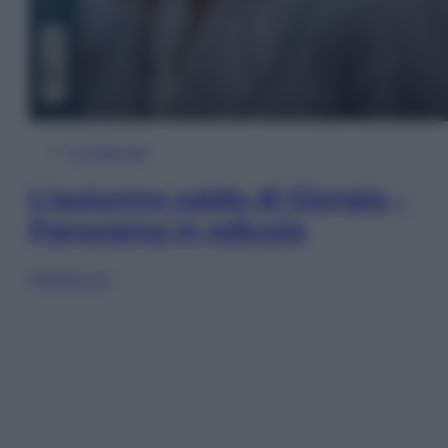
In Edicola
L’autunno caldo di Giorgia –
Panorama in edicola
Sfoglia ora