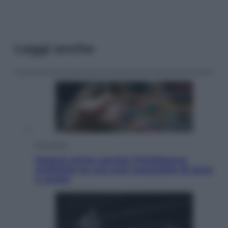
Leggi anche
Economia
Materie prime: perché l’Intelligenza
Artificiale ha una sete insaziabile di rame
e uranio