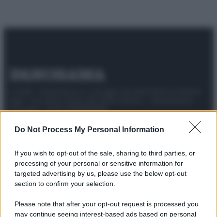
© 2025 – Panorama s.r.l. (Gruppo Società Editrice Italiana
spa) – Via Vittor Pisani 28, 20124 Milano – riproduzione
riservata – P.IVA 10518230965
Attualità
Lifestyle
Moda
Video
Podcast
Abbonati
Do Not Process My Personal Information
If you wish to opt-out of the sale, sharing to third parties, or
processing of your personal or sensitive information for
targeted advertising by us, please use the below opt-out
Preferenze Privacy
Privacy Policy
Cookie Policy
Note legali
section to confirm your selection.
Please note that after your opt-out request is processed you
may continue seeing interest-based ads based on personal