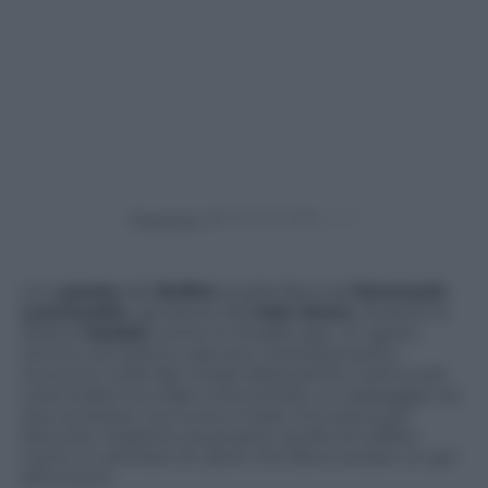
Powered by
Una
parata
alla
Buffon
quella fatta da
Giannoulis
Larentzakis
, giocatore dell’
Aek Atene
, durante la
sfida di
basket
contro lo Strasburgo. Un gesto
tecnico ed atletico davvero impressionante
avvenuto nelle fasi iniziali della partita. Giannoulis
Larentzakis ha infatti intercettato un passaggio tra
due avversari ma l’unico modo che aveva per
bloccare il pallone era proprio quello di tuffarsi
come un portiere di calcio che deve evitare un gol
all’incrocio.