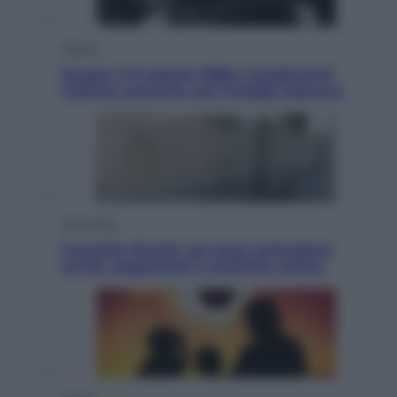
Musica
Queen: il 9 agosto 1986 a Knebworth
l’ultimo concerto con Freddie Mercury
Economia
Cassetto fiscale: ora puoi controllare
avvisi, pagamenti e pratiche online