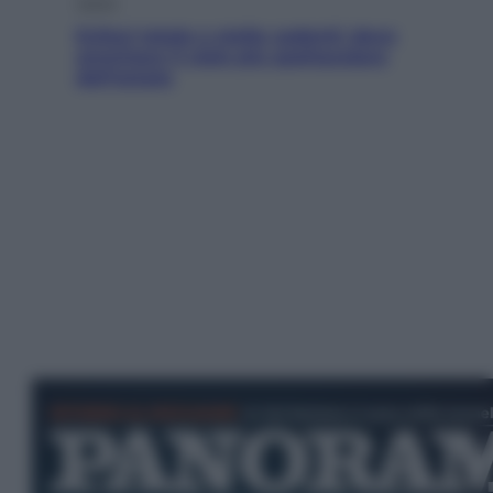
Viaggi
Eclissi totale e stelle cadenti: dove
ammirare il cielo più spettacolare
dell’estate