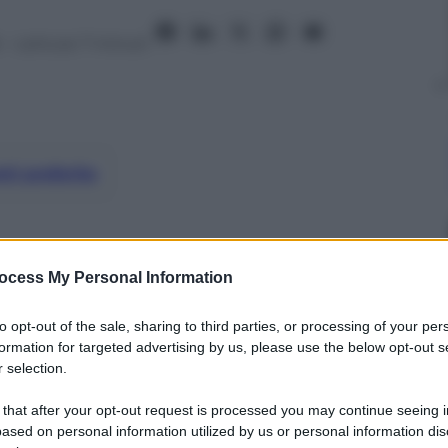
– Lettura: 7 minuti
nti preferite
ocess My Personal Information
to opt-out of the sale, sharing to third parties, or processing of your per
formation for targeted advertising by us, please use the below opt-out s
 selection.
 that after your opt-out request is processed you may continue seeing i
ased on personal information utilized by us or personal information dis