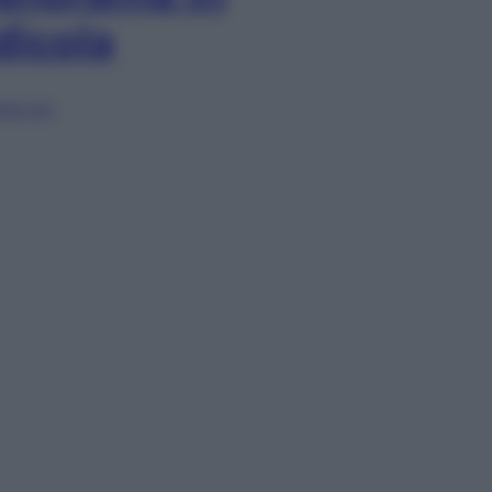
dicola
lia ora