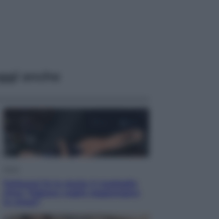
ggi anche
Sport
Pellacani fa la storia: 5 medaglie
d’oro “Adesso voglio raggiungere
le cinesi”