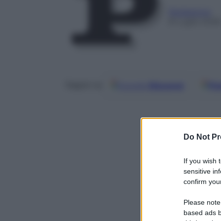
Redazione
8 Luglio 2026
Google
Discover
Fo
Seguici su
Do Not Pr
If you wish 
sensitive in
confirm your
Please note
based ads b