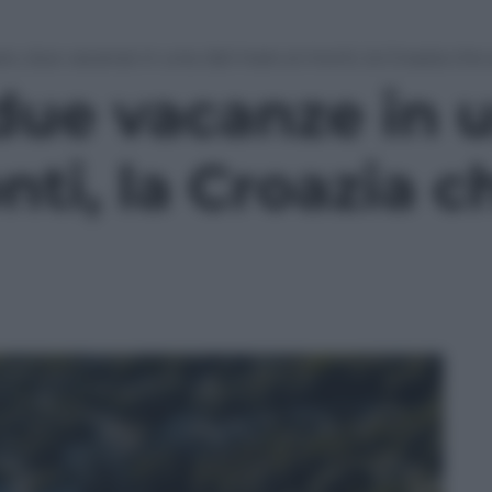
o, due vacanze in una: dal mare ai monti, la Croazia che
due vacanze in u
ti, la Croazia c