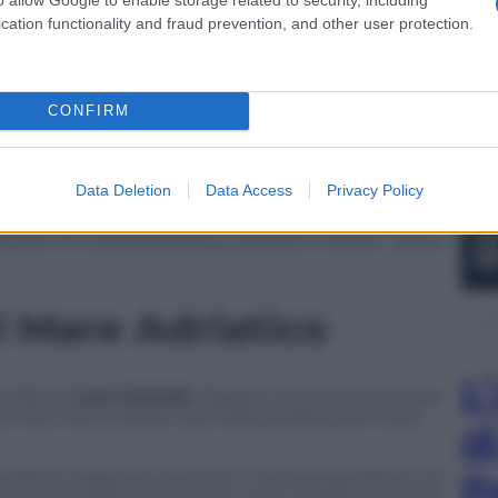
cation functionality and fraud prevention, and other user protection.
 km di sentieri segnalati, dalle semplici passeggiate
a destinazione paradisiaca per gli amanti della
CONFIRM
ka
, che unisce il Quarnaro all’Istria, si distingue per
k (1.401 m). Qui fu costruita una torre in pietra, oggi
Data Deletion
Data Access
Privacy Policy
re il Golfo del Quarnaro, le montagne del Gorski
a per chi cerca aria fresca, silenzio e natura… senza
el Mare Adriatico
L
calità di
cure termali,
Opatija continua ad attirare
lima mite che la rende una meta perfetta per tutto
d
P
preferito dagli escursionisti in armonia perfetta con