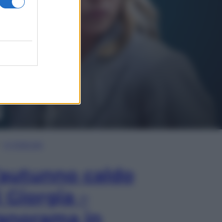
In Edicola
’autunno caldo
i Giorgia –
anorama in