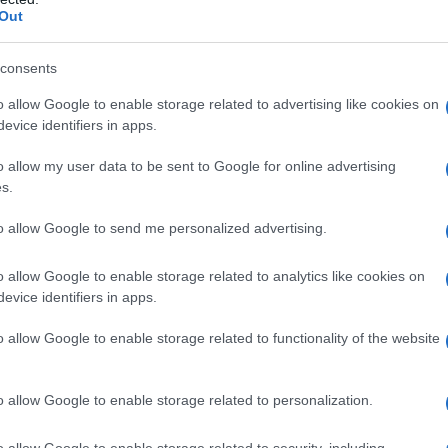
Out
energia, anche nelle giornate più calde. Il suo
a palazzi storici, caffè e scorci che raccontano
consents
 Non mancano aree verdi e percorsi collinari, ideali
o allow Google to enable storage related to advertising like cookies on
si sale a
Trsat
, raggiungibile dal centro attraverso
evice identifiers in apps.
o allow my user data to be sent to Google for online advertising
ello di Trsat
, antica fortezza con una spettacolare
el Quarnaro, e il
Santuario della Madonna di
s.
to allow Google to send me personalized advertising.
rinaggio della Croazia, immerso in un’atmosfera di
o allow Google to enable storage related to analytics like cookies on
evice identifiers in apps.
 “polmone verde” della
o allow Google to enable storage related to functionality of the website
o allow Google to enable storage related to personalization.
 completamente diverso: fitte foreste, fiumi
.500 metri. Qui l’estate è fresca anche nei giorni più
o allow Google to enable storage related to security, including