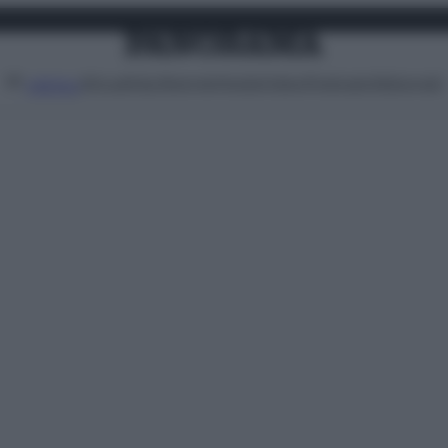
Attualità
Lifestyle
Moda
Video
Podcast
Abbonati
MENU