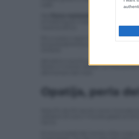
caldi.
authenti
Nel
Parco nazionale Risnjak
, oltre 100
ai trekking più impegnativi, ne fanno un
vacanza attiva.
Più a ovest si apre il
Parco naturale Uč
la sua biodiversità e per la vetta del Voja
simbolo
del parco e punto prediletto per ammira
Kotar e il monte Velebit. La meta perfett
allontanarsi dal mare.
Opatija, perla d
Nota fin da XIX secolo come rinomata lo
visitatori di tutto il mondo grazie al c
l’anno.
Si trova ai piedi del monte Učka, luogo 