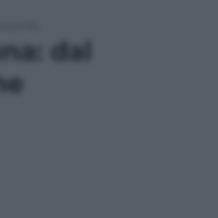
 sorprende
na: dal
he