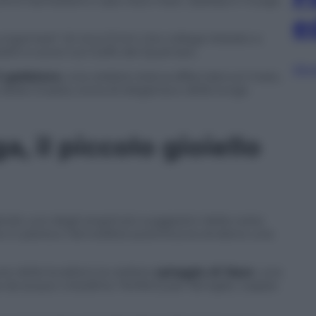
, centri benessere e spa vista mare, Opatija è il luogo
e
Lungomare” di circa 12 km che collega Volosko a
dini e scorci sul Golfo del Quarnaro.
Sfog
l gabbiano
, una celebre statua affacciata sul mare,
della Croazia, icona di eleganza e della lunga
 il piccolo gioiello
ando uno degli angoli più suggestivi della costa
ine in pietra e l’atmosfera autentica la rendono una
e della località è la celebre
spiaggia di Sipar
, una
 da acque cristalline. Perfetta per famiglie, coppie