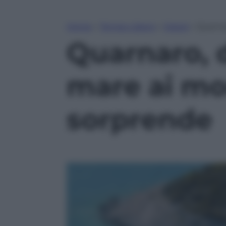
Home
»
Tempo Libero
»
Viaggi
»
Quarnar
Quarnaro, 
mare ai mon
sorprende