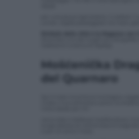
il paesaggio. Tra ville in stile asburgico
ideale
per una pausa rigenerante. Il celebre “
Lovran, regala passeggiate tra mare, giar
S
imbolo della città
è
la Ragazza con i
diventata uno dei luoghi più fotografati 
tradizione turistica di Opatija.
Mošćenička Draga,
del Quarnaro
Qui il mare incontra la montagna, regal
croata. Il suo pittoresco porto, le strad
meta ideale per chi
cerca relax e bellezza mediterranea. Cuor
lunga distesa di ciottoli bianchi bagnata
e per chi ama il mare,