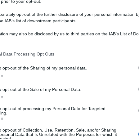
 prior to your opt-out.
rately opt-out of the further disclosure of your personal information by
he IAB’s list of downstream participants.
tion may also be disclosed by us to third parties on the IAB’s List of 
 sole, fino al fresco verde dell’entroterra… tutto in
 that may further disclose it to other third parties.
erienze più sorprendenti della Croazia,
 that this website/app uses one or more Google services and may gath
lle dell’Adriatico alle vette montane nello stesso
l Data Processing Opt Outs
including but not limited to your visit or usage behaviour. You may click 
 to Google and its third-party tags to use your data for below specifi
o opt-out of the Sharing of my personal data.
tronomia e dello Sport 2026
, è una terra di
ogle consent section.
ne dove natura, gusto e movimento si incontrano in
In
o opt-out of the Sale of my Personal Data.
l capoluogo del
In
to opt-out of processing my Personal Data for Targeted
re tra mare, storia e
ing.
In
o opt-out of Collection, Use, Retention, Sale, and/or Sharing
ersonal Data that Is Unrelated with the Purposes for which it
lected.