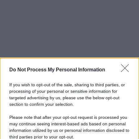
Do Not Process My Personal Information
If you wish to opt-out of the sale, sharing to third parties, or
processing of your personal or sensitive information for
targeted advertising by us, please use the below opt-out
section to confirm your selection.
Please note that after your opt-out request is processed you
may continue seeing interest-based ads based on personal
information utilized by us or personal information disclosed to
third parties prior to your opt-out.