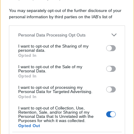
You may separately opt-out of the further disclosure of your
personal information by third parties on the IAB’s list of
downstream participants.
Personal Data Processing Opt Outs
This information may also be disclosed by us to third parties
on the IAB’s List of Downstream Participants that may further
I want to opt-out of the Sharing of my
disclose it to other third parties.
personal data.
Opted In
Please note that this website/app uses one or more Google
services and may gather and store information including but
I want to opt-out of the Sale of my
Personal Data.
not limited to your visit or usage behaviour. You may click to
Opted In
grant or deny consent to Google and its third-party tags to
use your data for below specified purposes in below Google
I want to opt-out of processing my
consent section.
Personal Data for Targeted Advertising.
Opted In
I want to opt-out of Collection, Use,
Retention, Sale, and/or Sharing of my
Personal Data that Is Unrelated with the
Purposes for which it was collected.
Opted Out