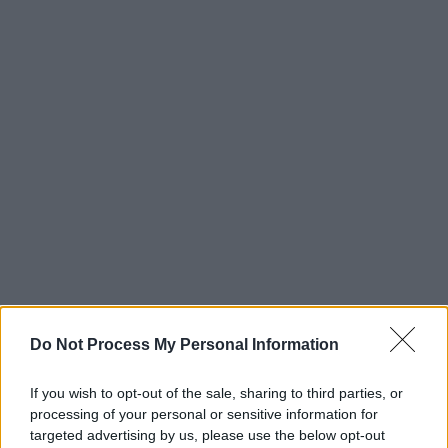
Do Not Process My Personal Information
If you wish to opt-out of the sale, sharing to third parties, or
processing of your personal or sensitive information for
targeted advertising by us, please use the below opt-out