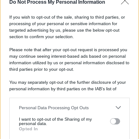
Do Not Process My Personal Information
If you wish to opt-out of the sale, sharing to third parties, or
processing of your personal or sensitive information for
targeted advertising by us, please use the below opt-out
section to confirm your selection.
Please note that after your opt-out request is processed you
may continue seeing interest-based ads based on personal
information utilized by us or personal information disclosed to
third parties prior to your opt-out.
You may separately opt-out of the further disclosure of your
personal information by third parties on the IAB’s list of
downstream participants.
Personal Data Processing Opt Outs
This information may also be disclosed by us to third parties
on the IAB’s List of Downstream Participants that may further
I want to opt-out of the Sharing of my
disclose it to other third parties.
personal data.
Opted In
Please note that this website/app uses one or more Google
services and may gather and store information including but