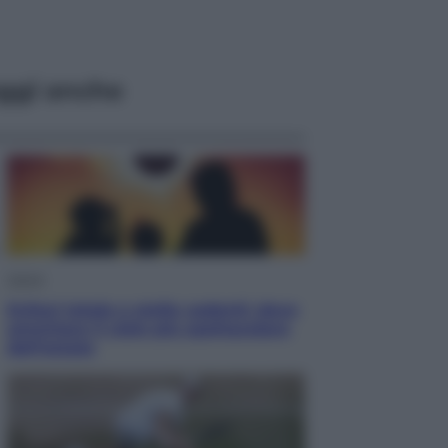
ggi anche
Viaggi
Eclissi totale e stelle cadenti: dove
ammirare il cielo più spettacolare
dell’estate