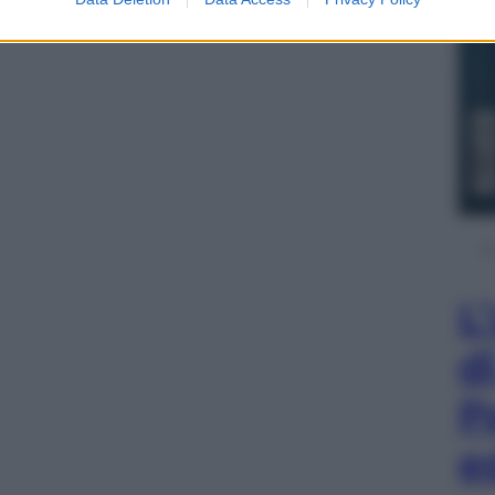
L
d
P
e