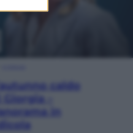
In Edicola
’autunno caldo
i Giorgia –
anorama in
dicola