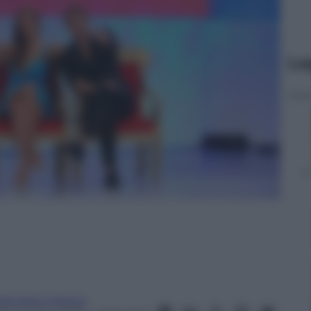
Le
rancesco Canino