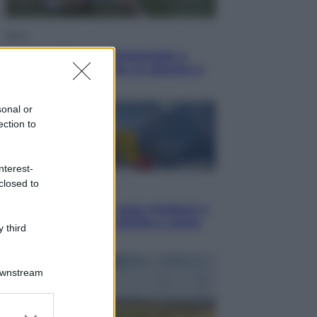
Sport
I dubbi di Sinner, fisioterapia a
Torino: Jannik valuta se giocare a
Cincinnati
sonal or
ection to
nterest-
closed to
Cronaca
Dolomiti Superski, ecco rimborsi e
voucher: chi ne ha diritto e come
 third
chiederli
Downstream
er and store