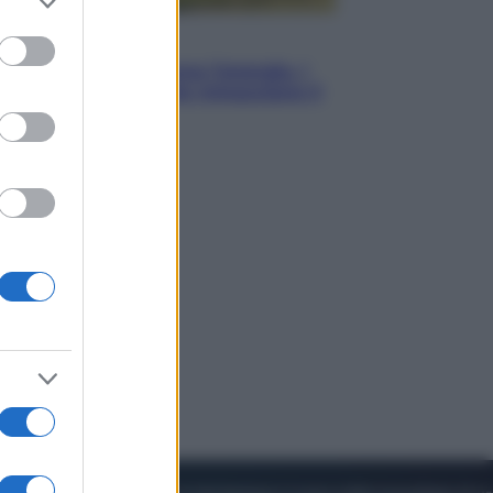
to grant or
ed purposes
Energia
Aiuto! In Italia manca l’energia. I
quattro ostacoli che minacciano il
nostro futuro