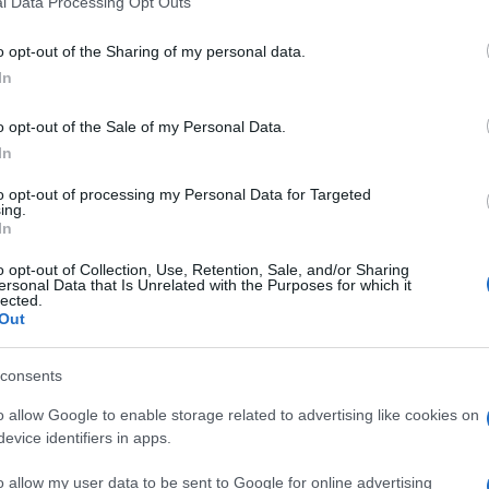
l Data Processing Opt Outs
including but not limited to your visit or usage behaviour. You may click 
 to Google and its third-party tags to use your data for below specifi
o opt-out of the Sharing of my personal data.
ogle consent section.
In
o opt-out of the Sale of my Personal Data.
In
eb monta con il consueto effetto valanga
 Scala
e
Aldo Palmieri
sarebbe volato qualche
to opt-out of processing my Personal Data for Targeted
ing.
durante l’ultima registrazione. La puntata
In
n onda questo pomeriggio e si vedrà quanto
sempre che la scena non venga tagliata. Ma
o opt-out of Collection, Use, Retention, Sale, and/or Sharing
 che vedremo oggi.
ersonal Data that Is Unrelated with the Purposes for which it
lected.
ndecisissima
Anna Munafò
. La tronista appare
Out
nto poco chiara sul suo futuro sentimentale: nelle
u un campo da calcio e i due si lasceranno con un
saporito, insomma. Poi sarà la volta di
Emanuele
,
consents
nte rimbrotti, avvicinamenti e altrettanto
o allow Google to enable storage related to advertising like cookies on
ta la vedrà protagonista con
Marco
: Anna
evice identifiers in apps.
ire al ragazzo che vorrebbe arrivare ad un bacio, ma
studio scoppierà un vivace battibecco tra la tornista
non gradirà il tentato avvicinamento tra i due.
o allow my user data to be sent to Google for online advertising