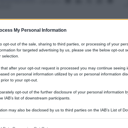
 Novembre 2013
– Lettura: 3
inuti
ocess My Personal Information
to opt-out of the sale, sharing to third parties, or processing of your per
nti preferite
formation for targeted advertising by us, please use the below opt-out s
 selection.
’ultima registrazione i due tronisti
 that after your opt-out request is processed you may continue seeing i
ased on personal information utilized by us or personal information dis
 prior to your opt-out.
rately opt-out of the further disclosure of your personal information by
he IAB’s list of downstream participants.
tion may also be disclosed by us to third parties on the IAB’s List of 
 that may further disclose it to other third parties.
 that this website/app uses one or more Google services and may gath