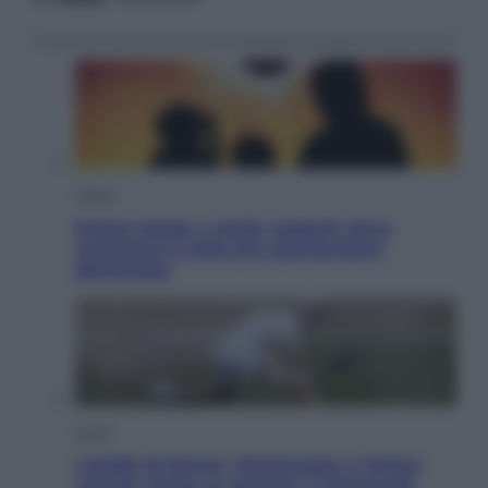
Viaggi
Eclissi totale e stelle cadenti: dove
ammirare il cielo più spettacolare
dell’estate
Sport
I dubbi di Sinner, fisioterapia a Torino:
Jannik valuta se giocare a Cincinnati