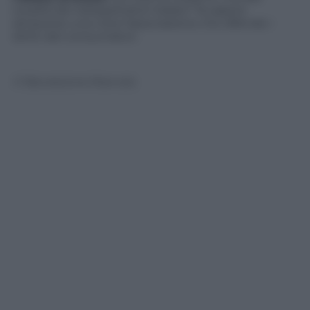
totalità dei telespettatori italiani” fa sapere
attraverso una nota l’associazione che difende i
diritti dei consumatori.
© Riproduzione Riservata