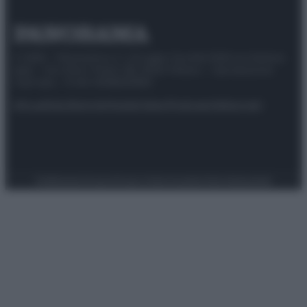
© 2025 – Panorama s.r.l. (Gruppo Società Editrice Italiana
spa) – Via Vittor Pisani 28, 20124 Milano – riproduzione
riservata – P.IVA 10518230965
Attualità
Lifestyle
Moda
Video
Podcast
Abbonati
Preferenze Privacy
Privacy Policy
Cookie Policy
Note legali