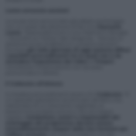
Leone annuncia sanzioni
Le scuse sono annunciate già sabato pomeriggio
con un tweet del direttore di Rai Uno
Giancarlo
Leone
. “Deprecabili errori a Uno Mattina in famiglia
– ha scritto su Twitter l’alto dirigente – Domani in
diretta le scuse di @RaiUno Lunedì le sanzioni”.
Dunque
già nella giornata di oggi saranno diffusi
i possibili provvedimenti tra le quali non è da
escludere l’espulsione dal video
di
Timperi
,
nonostante l’imprecazione non sia stata
pronunciata in diretta.
Il Codacons all’attacco
A chiedere provvedimenti severi c’è il
Codacons
: “E’
un episodio gravissimo accentuato dal fatto che,
trattandosi di un intervento registrato, la
bestemmia avrebbe potuto e dovuto essere
tagliata.
Conduttore, autori e responsabili del
montaggio del programma devono essere
immediatamente sospesi dalle loro funzioni per
l’offesa arrecata
non solo ai credenti, ma alla