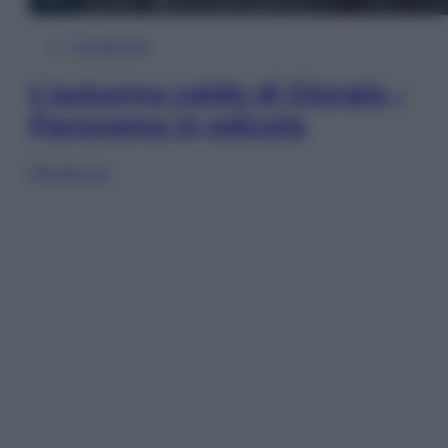
In Edicola
L’autunno caldo di Giorgia –
Panorama in edicola
Sfoglia ora