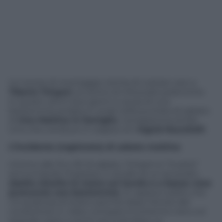
Un errore di montaggio rischia di costare caro a
Tiberio Timperi
, al centro di infuocate polemiche
in questi ultimi due giorni a causa di una
bestemmia andata in onda nella puntata di sabato
di
Uno Mattina in famiglia
, il programma di Rai
Uno che conduce in coppia con
Ingrid Muccitelli
.
L’incidente (registrato) di sabato mattina
Intorno alle 10 e 30 di sabato, Timperi si “incarta”
annunciando l’ingresso in studio di un avvocato,
sbatte stizzito la mano sul tavolo e a bassa voce
pronuncia una bestemmia
. Si capisce subito che
c’è qualcosa di strano perchè dopo l’errore del
conduttore in video compare lo schermo nero col
segnale orario e pochi secondi dopo va