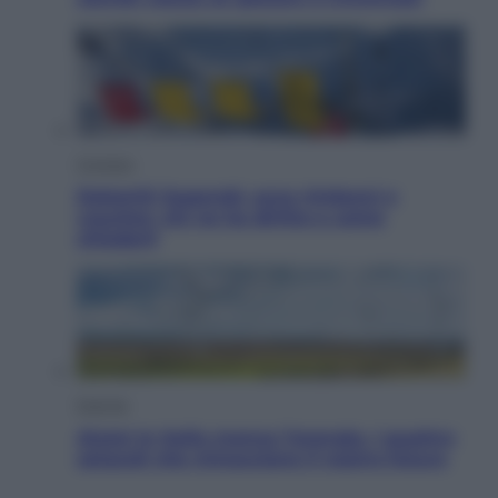
Cronaca
Dolomiti Superski, ecco rimborsi e
voucher: chi ne ha diritto e come
chiederli
Energia
Aiuto! In Italia manca l’energia. I quattro
ostacoli che minacciano il nostro futuro