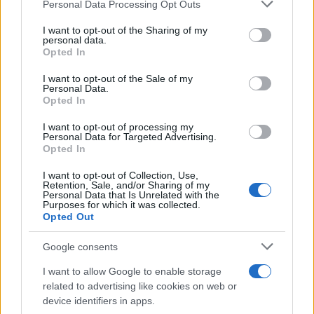
Personal Data Processing Opt Outs
This information may also be disclosed by us to third parties
on the IAB’s List of Downstream Participants that may further
I want to opt-out of the Sharing of my
disclose it to other third parties.
personal data.
Opted In
Please note that this website/app uses one or more Google
services and may gather and store information including but
I want to opt-out of the Sale of my
Personal Data.
not limited to your visit or usage behaviour. You may click to
Opted In
grant or deny consent to Google and its third-party tags to
use your data for below specified purposes in below Google
I want to opt-out of processing my
consent section.
Personal Data for Targeted Advertising.
Opted In
I want to opt-out of Collection, Use,
Retention, Sale, and/or Sharing of my
Personal Data that Is Unrelated with the
Purposes for which it was collected.
Opted Out
Google consents
I want to allow Google to enable storage
related to advertising like cookies on web or
device identifiers in apps.