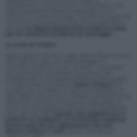
nuovamente in onda la scena “incriminata”. Solo
dopo la pubblicità riparte la trasmissione con
l’annuncio corretto: si scopre così che una parte del
contenitore del mattino di Rai Uno è registrato e
dunque
la doppia bestemmia è andata in onda
per un clamoroso incidente di montaggio
.
Le scuse di Timperi
Passa appena un’ora e il video dell’incidente inizia a
fare il giro del web, con relativa pioggia di
commenti molti dei quali – va detto – a sostegno
del conduttore, considerato uno dei più seri
professionisti in circolazione. Nella puntata andata
in onda domenica mattina,
Tiberio Timperi
si è
scusato con il pubblico in apertura di puntata. “Vi
devo delle scuse perché è andata in onda, anche se
sottovoce, una mia imprecazione della quale mi
scuso con tutti quanti voi perché non fa parte del
mio costume. Però
è giusto che sappiate che si
tratta di un incidente, un increscioso incidente:
faceva parte di una registrazione che non
doveva andare in onda
. Ripeto, non doveva
andare in onda”.