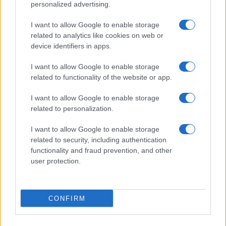
personalized advertising.
I want to allow Google to enable storage
related to analytics like cookies on web or
device identifiers in apps.
I want to allow Google to enable storage
related to functionality of the website or app.
I want to allow Google to enable storage
related to personalization.
I want to allow Google to enable storage
related to security, including authentication
functionality and fraud prevention, and other
user protection.
CONFIRM