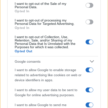
services and may gather and store information including but
I want to opt-out of the Sale of my
Personal Data.
not limited to your visit or usage behaviour. You may click to
Opted In
grant or deny consent to Google and its third-party tags to
use your data for below specified purposes in below Google
I want to opt-out of processing my
consent section.
Personal Data for Targeted Advertising.
Opted In
I want to opt-out of Collection, Use,
Retention, Sale, and/or Sharing of my
Personal Data that Is Unrelated with the
Purposes for which it was collected.
Opted Out
Google consents
I want to allow Google to enable storage
related to advertising like cookies on web or
device identifiers in apps.
I want to allow my user data to be sent to
Google for online advertising purposes.
I want to allow Google to send me