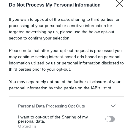
Do Not Process My Personal Information
If you wish to opt-out of the sale, sharing to third parties, or
processing of your personal or sensitive information for
targeted advertising by us, please use the below opt-out
section to confirm your selection.
Please note that after your opt-out request is processed you
may continue seeing interest-based ads based on personal
information utilized by us or personal information disclosed to
third parties prior to your opt-out.
You may separately opt-out of the further disclosure of your
personal information by third parties on the IAB’s list of
downstream participants.
Personal Data Processing Opt Outs
This information may also be disclosed by us to third parties
on the IAB’s List of Downstream Participants that may further
I want to opt-out of the Sharing of my
disclose it to other third parties.
personal data.
Opted In
Please note that this website/app uses one or more Google