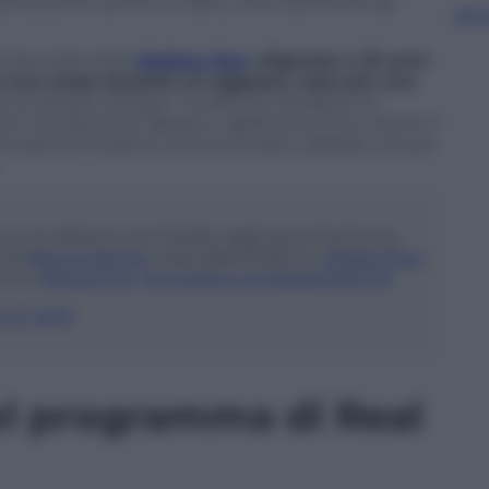
a ha scritto anche un libro,
Una mamma lo sa
,
Sfog
i
Seconda vita
è
Stefano Savi
,
sfigurato a 25 anni
sul suo corpo durante un agguato,
nato per uno
to la vita per sempre. “La sete di vendetta mi
re 45 interventi. Barba e capelli sono finti. Anche il
to perché l’acido lo aveva otturato, tappato, chiuso
 a un attacco con l’acido, oggi racconta la sua
 di
#SecondaVita
è già disponibile su
#DplayPlus
10 su
#RealTime
.
pic.twitter.com/2qSeWRQrj0
 27, 2019
del programma di Real