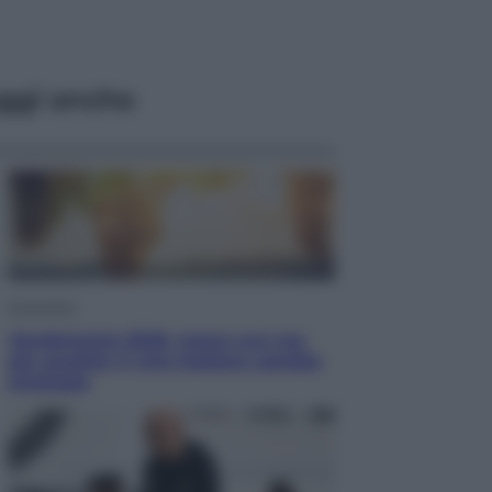
ggi anche
Economia
Vendemmia 2026, meno uva ma
più qualità: il vino italiano cambia
strategia