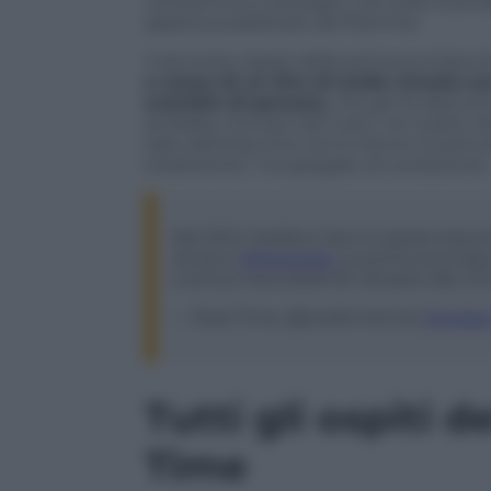
conduttrice e showgirl, che sulla vicend
appena pubblicato da Piemme.
Il secondo ospite della prima puntata d
a causa di un litro di acido versato 
scambio di persona
,
che gli ha distrut
avrebbe rovinato del tutto. Ho subito olt
lobo dell’orecchio me lo hanno ricostrui
totalmente”, ha spiegato al conduttore.
Nel 2014 Stefano Savi è sopravvissuto
storia a
@Parpiglia
. La prima puntata
e arriva mercoledì 30 ottobre alle 21.
— Real Time (@realtimetvit)
October
Tutti gli ospiti 
Time