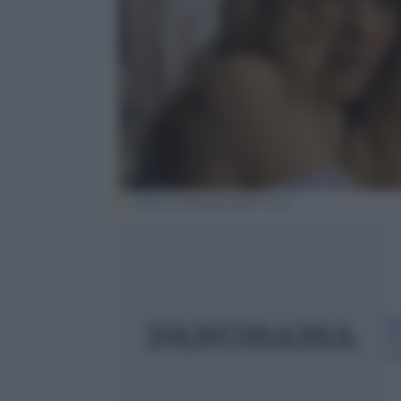
Ufficio Stampa Real Time
F
3
m