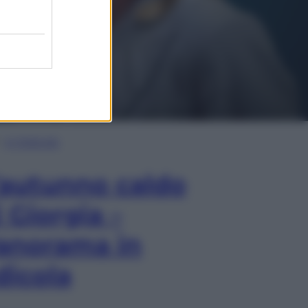
In Edicola
’autunno caldo
i Giorgia –
anorama in
dicola