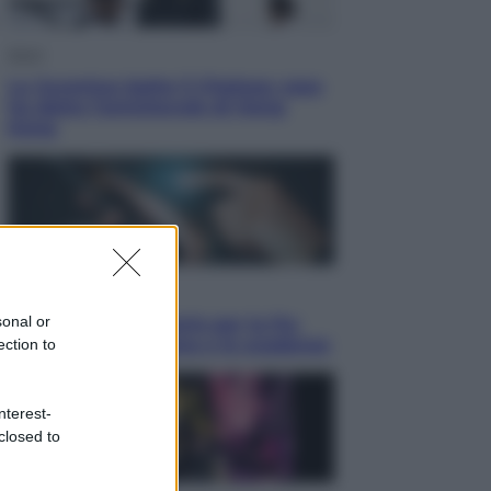
Sport
La Juventus batte il Chelsea: cosa
ha detto l’amichevole di Hong
Kong
Economia
sonal or
IT Wallet obbligatorio per la Pa:
cos’è, come funziona e le scadenze
ection to
nterest-
closed to