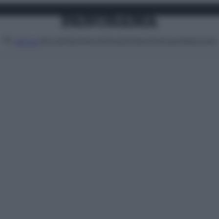
Attualità
Lifestyle
Moda
Video
Podcast
Abbonati
MENU