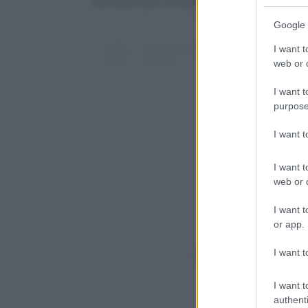
cambiati per sempre.
Google 
I want t
web or d
I want t
purpose
I want 
I want t
web or d
I want t
or app.
I want t
Visualizza questo post 
I want t
authenti