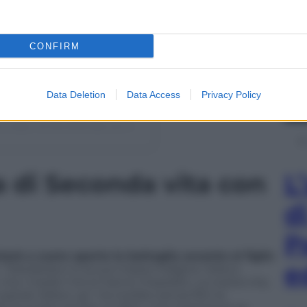
CONFIRM
Data Deletion
Data Access
Privacy Policy
in data:
23 Ott 2019 alle ore 9:00 PDT
L
 di Seconda vita con
d
P
nterà a cuore aperto la battaglia accanto al figlio
e
. “Desideravo io la sua massa maligna. Volevo
 ma i medici me lo hanno impedito. La nostra vita,
role: follow up”, ha rivelato senza filtri la