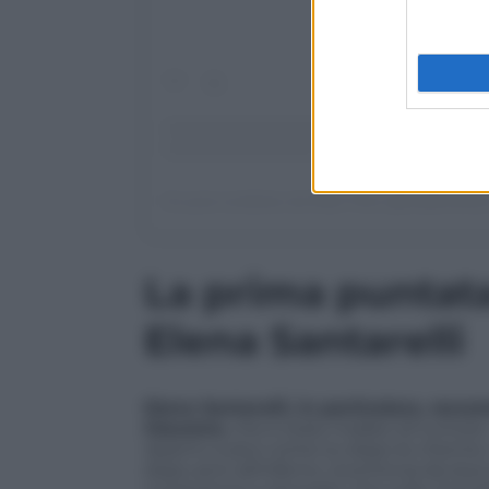
Un post condiviso da Real Time (@realtimetvit)
La prima puntata
Elena Santarelli
Elena Santarelli, in particolare, racco
Giacomo
, che è stato malato di tumore
rasarmi a zero come lui dopo le chemio,
dopo anni all’inferno, ricomincia da due pa