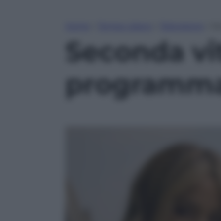
Home
»
Tempo Libero
»
Televisione
»
Se
Seconda vit
programma 