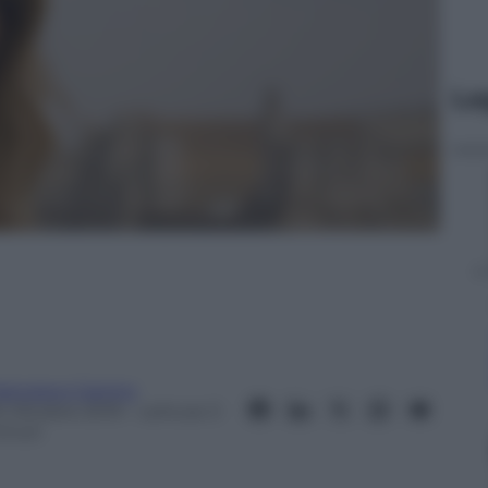
Le
rancesco Canino
0 Ottobre 2019
– Lettura: 3
inuti