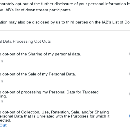
rately opt-out of the further disclosure of your personal information by
he IAB’s list of downstream participants.
tion may also be disclosed by us to third parties on the IAB’s List of 
 that may further disclose it to other third parties.
e di cadute e, forse, di rinascite.
Si annuncia ad
nuovo programma di Real Time
al via da mercoledì
 that this website/app uses one or more Google services and may gath
l Data Processing Opt Outs
tore sarà il giornalista
Gabriele Parpiglia
,
including but not limited to your visit or usage behaviour. You may click 
 protagonisti volti noti del mondo dello spettacolo
 to Google and its third-party tags to use your data for below specifi
o opt-out of the Sharing of my personal data.
 hanno scosso l’opinione pubblica.
ogle consent section.
In
tto sul nuovo
o opt-out of the Sale of my Personal Data.
In
eal Time
to opt-out of processing my Personal Data for Targeted
ing.
In
lla prima puntata di
Seconda vita
, in onda
ta e autore tv
Gabriele Parpiglia
incontra una serie
o opt-out of Collection, Use, Retention, Sale, and/or Sharing
– che hanno
avuto una prima e una seconda vita:
ersonal Data that Is Unrelated with the Purposes for which it
onta a se stesso una fiaba piena di bugie, chi
lected.
torie mai raccontate che li hanno toccati e
Out