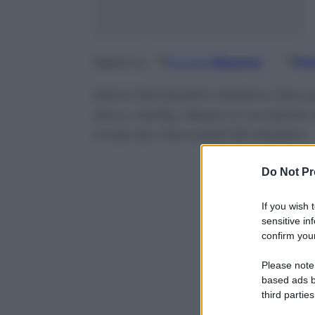
Google
Discover
Fo
Seguici su
Elena Santarelli e Stefano Savi 
docu-reality, ideato e condotto 
onda da mercoledì 30 ottobre
Do Not Pr
If you wish 
sensitive in
confirm your
Please note
based ads b
third parties