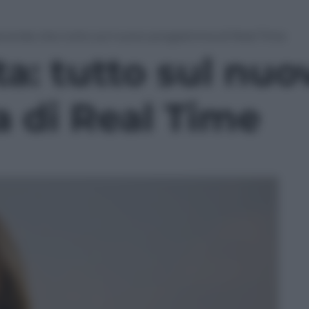
conda vita: tutto sul nuovo programma di Real Time
a: tutto sul nuo
di Real Time